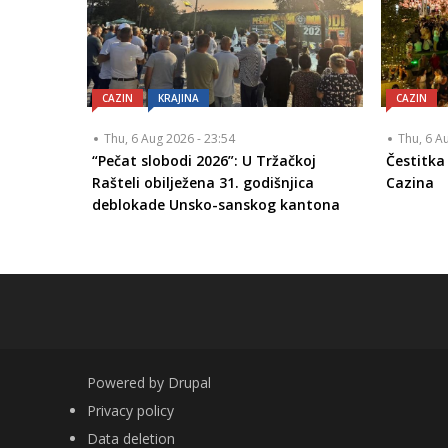
CAZIN
KRAJINA
CAZIN
Thu, 6 Aug 2026 - 23:54
Thu, 6 A
“Pečat slobodi 2026”: U Tržačkoj
Čestitk
Rašteli obilježena 31. godišnjica
Cazina
deblokade Unsko-sanskog kantona
Powered by
Drupal
FOOTER
Privacy policy
Data deletion