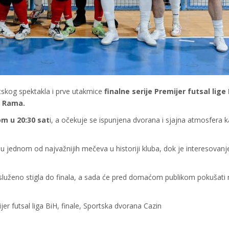
tskog spektakla i prve utakmice
finalne serije Premijer futsal lige
 Rama.
om u 20:30 sat
i, a očekuje se ispunjena dvorana i sjajna atmosfera 
 jednom od najvažnijih mečeva u historiji kluba, dok je interesovanj
služeno stigla do finala, a sada će pred domaćom publikom pokušati n
 futsal liga BiH, finale, Sportska dvorana Cazin