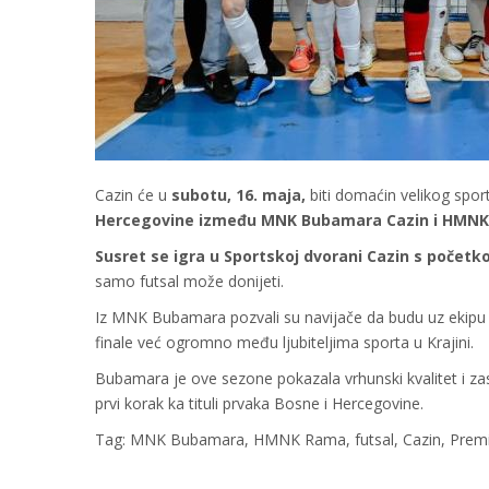
Cazin će u
subotu, 16. maja,
biti domaćin velikog spor
Hercegovine između
MNK Bubamara Cazin i HMNK
Susret se igra u Sportskoj dvorani Cazin s početk
samo futsal može donijeti.
Iz MNK Bubamara pozvali su navijače da budu uz ekipu u
finale već ogromno među ljubiteljima sporta u Krajini.
Bubamara je ove sezone pokazala vrhunski kvalitet i za
prvi korak ka tituli prvaka Bosne i Hercegovine.
Tag: MNK Bubamara, HMNK Rama, futsal, Cazin, Premijer