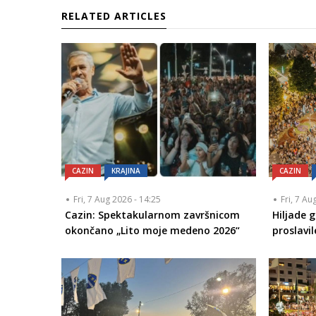
RELATED ARTICLES
CAZIN
KRAJINA
CAZIN
Fri, 7 Aug 2026 - 14:25
Fri, 7 Au
Cazin: Spektakularnom završnicom
Hiljade 
okončano „Lito moje medeno 2026“
proslavi