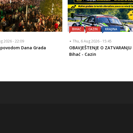
BIHAĆ
CAZIN
KRAJINA
ug 2026 - 22:09
Thu, 6 Aug 2026 - 15:45
a povodom Dana Grada
OBAVJEŠTENJE O ZATVARANJU
Bihać - Cazin