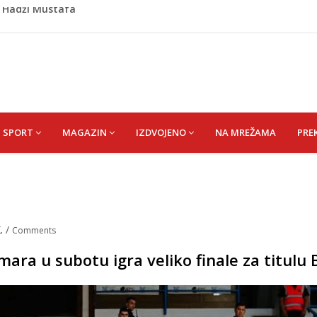
Krupi: Muškarac pronađen mrtav u kući, osumnjičeni
retom: Ružnićeva vlada na testu već u ponedjeljak
o prozvali rukovodstvo FK Sarajevo
om okončano „Lito moje medeno 2026“
) Hadži Mustafa
SPORT
MAGAZIN
IZDVOJENO
NA MREŽAMA
PRE
.
/
Comments
ara u subotu igra veliko finale za titulu 