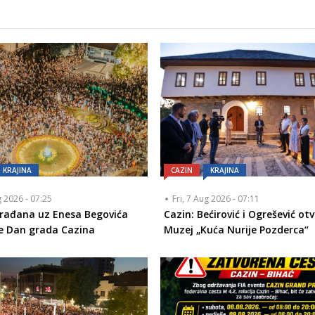
KRAJINA
CAZIN
KRAJINA
g 2026 - 07:25
Fri, 7 Aug 2026 - 07:11
građana uz Enesa Begovića
Cazin: Bećirović i Ogrešević otvo
le Dan grada Cazina
Muzej „Kuća Nurije Pozderca“