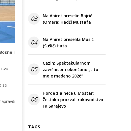
Na Ahiret preselio Bajrić
03
(Omera) Hadži Mustafa
Na Ahiret preselila Musić
04
(Sušić) Hata
 Bosne i
Cazin: Spektakularnom
05
kakvu
završnicom okončano „Lito
moje medeno 2026“
e za
Horde zla neće u Mostar:
06
Žestoko prozvali rukovodstvo
apraviti
FK Sarajevo
TAGS