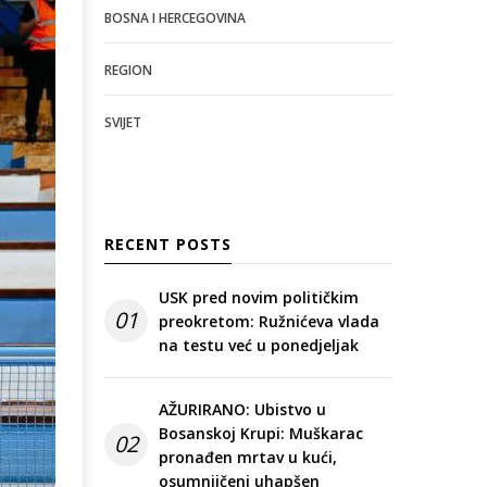
BOSNA I HERCEGOVINA
REGION
SVIJET
RECENT POSTS
USK pred novim političkim
01
preokretom: Ružnićeva vlada
na testu već u ponedjeljak
AŽURIRANO: Ubistvo u
Bosanskoj Krupi: Muškarac
02
pronađen mrtav u kući,
osumnjičeni uhapšen