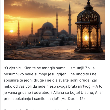
“O vjernici! Klonite se mnogih sumnji i smutnji! Zbilja i
nesumnjivo neke sumnje jesu grijeh. I ne uhodite i ne
špijunirajte jedni druge i ne olajavajte jedni druge! Zar
neko od vas voli da jede meso svoga brata mrtvog! – A to
je vama gnusno i odvratno, i Allaha se bojte! Uistinu, Allah
prima pokajanje i samilostan je!” (Hudžurat, 12)