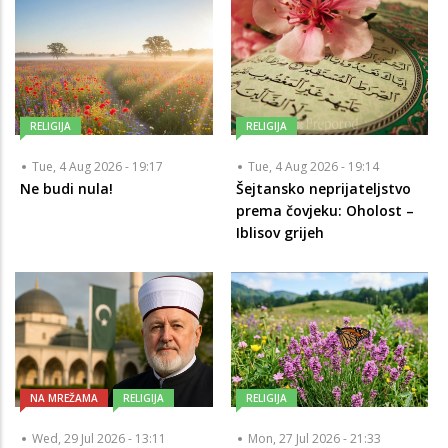
RELIGIJA
RELIGIJA
Tue, 4 Aug 2026 - 19:17
Tue, 4 Aug 2026 - 19:14
Ne budi nula!
Šejtansko neprijateljstvo
prema čovjeku: Oholost –
Iblisov grijeh
NA MREŽAMA
RELIGIJA
RELIGIJA
Wed, 29 Jul 2026 - 13:11
Mon, 27 Jul 2026 - 21:33