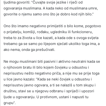
ljudima govoriti: “Čuvajte svoje jezike i riječi od
ogovaranja muslimana. A kada neko od muslimana umre,
govorite o njemu samo ono što je dobro kod njih bilo.”
Ono što imamo negativno primijetiti o bilo kome, pogotovo
o prijatelju, komšiji, rođaku, ugledniku ili funkcioneru,
treba to za života u lice kazati, a kada ode s ovoga svijeta
trebamo ga se samo po lijepom sjećati ukoliko toga ima, a
ako nema, onda ga prešućivati.
Ne mogu muslimani biti pasivni i aktivno neutralni kada se
o njihovom bratu ili bilo kojem čovjeku u odsustvu i
neprisustvu nešto negativno priča, a nije mu se prije toga
u lice javno kazalo: “Kada se neki čovjek u odsustvu i
neprisustvu javno ogovara, a ti se nalaziš u tom skupu i
društvu, stavi se u njegovu odbranu i spriječi i upozori
ljude u ogovaranju. U protivnom, ustani i napusti tu
grupu”.