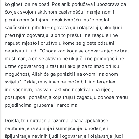
ko gibeti on ne posti. Poslanik podučava i upozorava da
čovjek svojom aktivnom pasivnošću i namjernom i
planiranom šutnjom i neaktivnošću može postati
saučesnik u gibetu – ogovaranju i olajavanju, ako ljudi
pred njim ogovaraju, a on to prešuti, ne reaguje i ne
napusti mjesto i društvo u kome se gibete odsutni i
neprisutni ljudi: “Onoga kod koga se ogovara njegov brat
musliman, a on se aktivno ne uključi i ne pomogne i ne
uzme ogovaranog u zaštitu i ako je za to imao priliku i
mogućnost, Allah će ga poniziti i na ovom i na onom
svijetu”. Dakle, musliman ne može biti indiferentan,
indisponiran, pasivan i aktivno neaktivan na riječi,
postupke i ponašanja koja truju i zagađuju odnose među
pojedincima, grupama i narodima.
Doista, tri unutrašnja razorna jahača apokalipse:
neutemeljena sumnja i sumnjičenje, uhođenje i
špijuniranje nevinih ljudi i ogovaranje i olajavanje ljudi