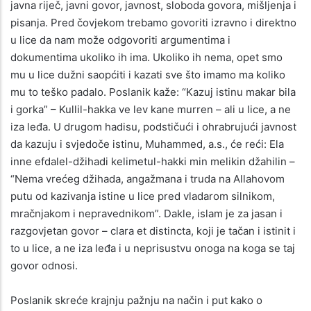
javna riječ, javni govor, javnost, sloboda govora, mišljenja i
pisanja. Pred čovjekom trebamo govoriti izravno i direktno
u lice da nam može odgovoriti argumentima i
dokumentima ukoliko ih ima. Ukoliko ih nema, opet smo
mu u lice dužni saopćiti i kazati sve što imamo ma koliko
mu to teško padalo. Poslanik kaže: “Kazuj istinu makar bila
i gorka” – Kullil-hakka ve lev kane murren – ali u lice, a ne
iza leđa. U drugom hadisu, podstičući i ohrabrujući javnost
da kazuju i svjedoče istinu, Muhammed, a.s., će reći: Ela
inne efdalel-džihadi kelimetul-hakki min melikin džahilin –
“Nema vrećeg džihada, angažmana i truda na Allahovom
putu od kazivanja istine u lice pred vladarom silnikom,
mračnjakom i nepravednikom”. Dakle, islam je za jasan i
razgovjetan govor – clara et distincta, koji je tačan i istinit i
to u lice, a ne iza leđa i u neprisustvu onoga na koga se taj
govor odnosi.
Poslanik skreće krajnju pažnju na način i put kako o