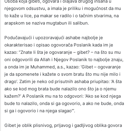
Osoba koja gibeti, ogovara i olajava drugog insana u
njegovom odsustvu, a imala je priliku i mogućnost da mu
to kaže u lice, pa makar se radilo i o tačnim stvarima, na
arapskom se naziva mugtabun ili salibun.
Podučavajući i upozoravajući ashabe najbolje je
okarakterisao i opisao ogovorača Poslanik kada im je
kazao: “Znate li šta je ogovaranje – gibet? – na što su mu
oni odgovorili da Allah i Njegov Poslanik to najbolje znaju,
a onda im je Muhammed, a.s., kazao: ‘Gibet – ogovaranje
je da spomenete i kažete o svom bratu što mu nije milo i
drago’. Zatim je neko od prisutnih ashaba priupitao: ‘A šta
ako se kod mog brata bude nalazilo ono što ja o njemu
kažem?’ A Poslanik mu na to odgovori: ‘Ako se kod njega
bude to nalazilo, onda si ga ogovorio, a ako ne bude, onda
si ga i ogovorio i na njega slagao'”.
Gibet je oblik plisnivog, prljavog i gadljivog oblika govora