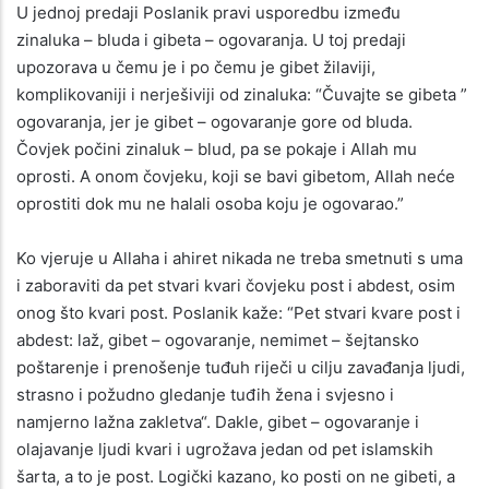
U jednoj predaji Poslanik pravi usporedbu između
zinaluka – bluda i gibeta – ogovaranja. U toj predaji
upozorava u čemu je i po čemu je gibet žilaviji,
komplikovaniji i nerješiviji od zinaluka: “Čuvajte se gibeta ”
ogovaranja, jer je gibet – ogovaranje gore od bluda.
Čovjek počini zinaluk – blud, pa se pokaje i Allah mu
oprosti. A onom čovjeku, koji se bavi gibetom, Allah neće
oprostiti dok mu ne halali osoba koju je ogovarao.”
Ko vjeruje u Allaha i ahiret nikada ne treba smetnuti s uma
i zaboraviti da pet stvari kvari čovjeku post i abdest, osim
onog što kvari post. Poslanik kaže: “Pet stvari kvare post i
abdest: laž, gibet – ogovaranje, nemimet – šejtansko
poštarenje i prenošenje tuđuh riječi u cilju zavađanja ljudi,
strasno i požudno gledanje tuđih žena i svjesno i
namjerno lažna zakletva“. Dakle, gibet – ogovaranje i
olajavanje ljudi kvari i ugrožava jedan od pet islamskih
šarta, a to je post. Logički kazano, ko posti on ne gibeti, a