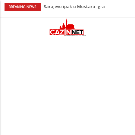
Sarajevo ipak u Mostaru igra
BREAKING NEWS
Čeferin odredio ko dijeli pravdu u 1 kolu
Premijer lige BiH
Lepa Brena pala na koncertu u Budvi
nakon kultnog zamaha nogom: "Nisi bio
na njenom koncertu ako nije pala"
Na Ahiret preselio BEKTAŠEVIĆ (HUSEIN)
HUSEIN-BEKTAŠ
Bingo Group i ove godine otvara vrata
VIP događaja građanima