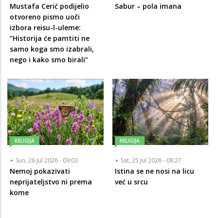
Mustafa Cerić podijelio
Sabur – pola imana
otvoreno pismo uoči
izbora reisu-l-uleme:
“Historija će pamtiti ne
samo koga smo izabrali,
nego i kako smo birali”
RELIGIJA
RELIGIJA
Sun, 26 Jul 2026 - 09:03
Sat, 25 Jul 2026 - 08:27
Nemoj pokazivati
Istina se ne nosi na licu
neprijateljstvo ni prema
već u srcu
kome