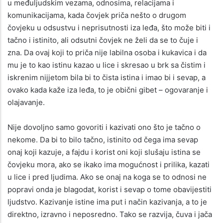
u međuljudskim vezama, odnosima, relacijama i
komunikacijama, kada čovjek priča nešto o drugom
čovjeku u odsustvu i neprisutnosti iza leđa, što može biti i
tačno i istinito, ali odsutni čovjek ne želi da se to čuje i
zna. Da ovaj koji to priča nije labilna osoba i kukavica i da
mu je to kao istinu kazao u lice i skresao u brk sa čistim i
iskrenim nijjetom bila bi to čista istina i imao bi i sevap, a
ovako kada kaže iza leđa, to je obični gibet – ogovaranje i
olajavanje.
Nije dovoljno samo govoriti i kazivati ono što je tačno o
nekome. Da bi to bilo tačno, istinito od čega ima sevap
onaj koji kazuje, a fajdu i korist oni koji slušaju istina se
čovjeku mora, ako se ikako ima mogućnost i prilika, kazati
u lice i pred ljudima. Ako se onaj na koga se to odnosi ne
popravi onda je blagodat, korist i sevap o tome obavijestiti
ljudstvo. Kazivanje istine ima put i način kazivanja, a to je
direktno, izravno i neposredno. Tako se razvija, čuva i jača