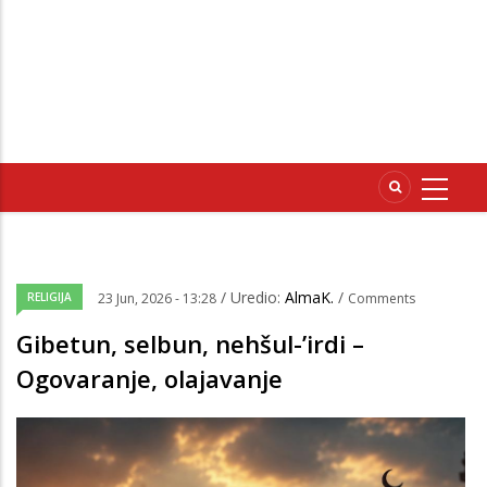
/ Uredio:
AlmaK.
/
RELIGIJA
23 Jun, 2026 - 13:28
Comments
Gibetun, selbun, nehšul-’irdi –
Ogovaranje, olajavanje