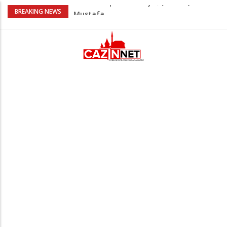
AŽURIRANO: Ubistvo u Bosanskoj Krupi:
BREAKING NEWS
Muškarac pronađen mrtav u kući,
osumnjičeni uhapšen
Horde zla neće u Mostar: Žestoko
prozvali rukovodstvo FK Sarajevo
Cazin: Spektakularnom završnicom
okončano „Lito moje medeno 2026“
Na Ahiret preselila Musić (Sušić) Hata
Na Ahiret preselio Bajrić (Omera) Hadži
Mustafa