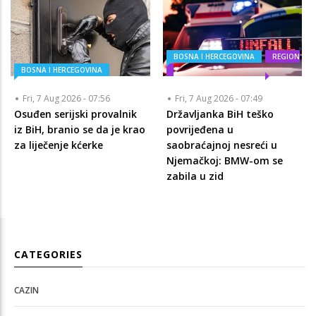
BOSNA I HERCEGOVINA
REGION
BOSNA I HERCEGOVINA
Fri, 7 Aug 2026 - 07:56
Fri, 7 Aug 2026 - 07:49
Osuđen serijski provalnik
Državljanka BiH teško
iz BiH, branio se da je krao
povrijeđena u
za liječenje kćerke
saobraćajnoj nesreći u
Njemačkoj: BMW-om se
zabila u zid
CATEGORIES
CAZIN