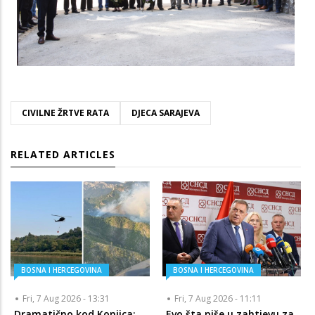
CIVILNE ŽRTVE RATA
DJECA SARAJEVA
RELATED ARTICLES
BOSNA I HERCEGOVINA
BOSNA I HERCEGOVINA
Fri, 7 Aug 2026 - 13:31
Fri, 7 Aug 2026 - 11:11
Dramatično kod Konjica:
Evo šta piše u zahtjevu za