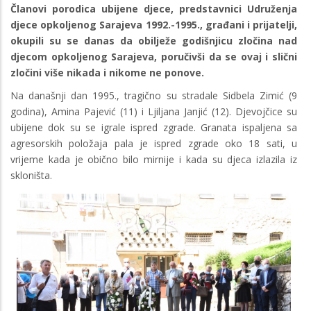
Članovi porodica ubijene djece, predstavnici Udruženja
djece opkoljenog Sarajeva 1992.-1995., građani i prijatelji,
okupili su se danas da obilježe godišnjicu zločina nad
djecom opkoljenog Sarajeva, poručivši da se ovaj i slični
zločini više nikada i nikome ne ponove.
Na današnji dan 1995., tragično su stradale Sidbela Zimić (9
godina), Amina Pajević (11) i Ljiljana Janjić (12). Djevojčice su
ubijene dok su se igrale ispred zgrade. Granata ispaljena sa
agresorskih položaja pala je ispred zgrade oko 18 sati, u
vrijeme kada je obično bilo mirnije i kada su djeca izlazila iz
skloništa.