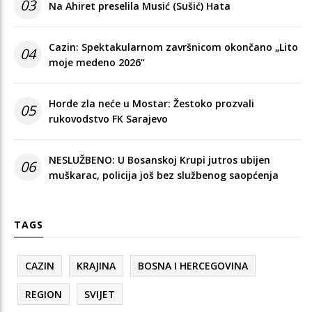
03
Na Ahiret preselila Musić (Sušić) Hata
Cazin: Spektakularnom završnicom okončano „Lito
04
moje medeno 2026“
Horde zla neće u Mostar: Žestoko prozvali
05
rukovodstvo FK Sarajevo
NESLUŽBENO: U Bosanskoj Krupi jutros ubijen
06
muškarac, policija još bez službenog saopćenja
TAGS
CAZIN
KRAJINA
BOSNA I HERCEGOVINA
REGION
SVIJET