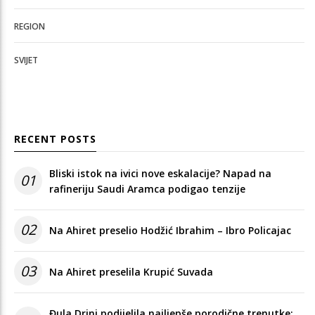
REGION
SVIJET
RECENT POSTS
Bliski istok na ivici nove eskalacije? Napad na
01
rafineriju Saudi Aramca podigao tenzije
02
Na Ahiret preselio Hodžić Ibrahim – Ibro Policajac
03
Na Ahiret preselila Krupić Suvada
Đula Drini podijelila najljepše porodične trenutke: