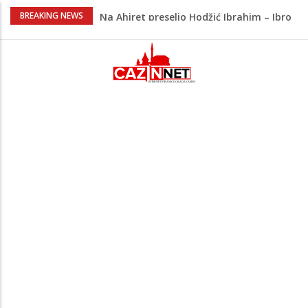
Na Ahiret preselio Hodžić Ibrahim – Ibro
BREAKING NEWS
Policajac
Bliski istok na ivici nove eskalacije?
Napad na rafineriju Saudi Aramca
podigao tenzije
Đula Drini podijelila najljepše porodične
trenutke: Maleni Emin stigao u njihov
dom
Novak Đoković zapjevao na koncertu
Vlade Georgieva, plesnim pokretima
oduševio publiku
Na Ahiret preselila Krupić Suvada