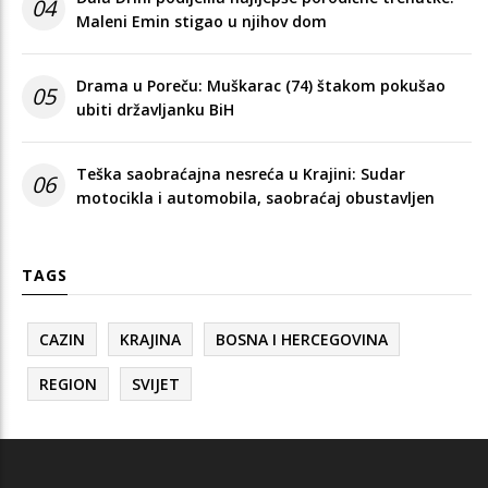
04
Maleni Emin stigao u njihov dom
Drama u Poreču: Muškarac (74) štakom pokušao
05
ubiti državljanku BiH
Teška saobraćajna nesreća u Krajini: Sudar
06
motocikla i automobila, saobraćaj obustavljen
TAGS
CAZIN
KRAJINA
BOSNA I HERCEGOVINA
REGION
SVIJET