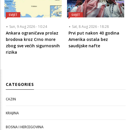
SVIJET
SVIJET
Sun, 9 Aug 2026 - 10:24
Sat, 8 Aug 2026 - 18:28
Ankara ograničava prolaz
Prvi put nakon 40 godina
brodova kroz Crno more
Amerika ostala bez
zbog sve većih sigurnosnih
saudijske nafte
rizika
CATEGORIES
CAZIN
KRAJINA
BOSNA I HERCEGOVINA