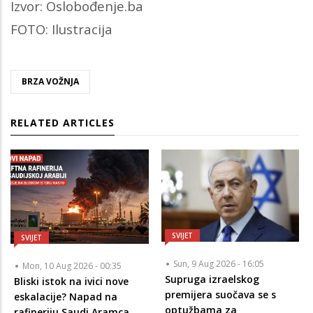
Izvor: Oslobođenje.ba
FOTO: Ilustracija
BRZA VOŽNJA
RELATED ARTICLES
SVIJET
SVIJET
Sun, 9 Aug 2026 - 16:05
Mon, 10 Aug 2026 - 00:35
Supruga izraelskog
Bliski istok na ivici nove
premijera suočava se s
eskalacije? Napad na
optužbama za
rafineriju Saudi Aramca