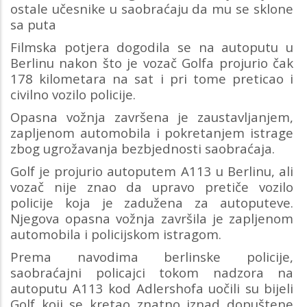
ostale učesnike u saobraćaju da mu se sklone
sa puta
Filmska potjera dogodila se na autoputu u
Berlinu nakon što je vozač Golfa projurio čak
178 kilometara na sat i pri tome preticao i
civilno vozilo policije.
Opasna vožnja završena je zaustavljanjem,
zapljenom automobila i pokretanjem istrage
zbog ugrožavanja bezbjednosti saobraćaja.
Golf je projurio autoputem A113 u Berlinu, ali
vozač nije znao da upravo pretiče vozilo
policije koja je zadužena za autoputeve.
Njegova opasna vožnja završila je zapljenom
automobila i policijskom istragom.
Prema navodima berlinske policije,
saobraćajni policajci tokom nadzora na
autoputu A113 kod Adlershofa uočili su bijeli
Golf koji se kretao znatno iznad dopuštene