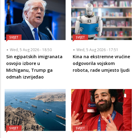
SVIJET
SVIJET
Wed, 5 Aug 2026 - 18:50
Wed, 5 Aug 2026 - 17:51
Sin egipatskih imigranata
Kina na ekstremne vrućine
osvojio izbore u
odgovorila vojskom
Michiganu, Trump ga
robota, rade umjesto ljudi
odmah izvrijeđao
SVIJET
SVIJET