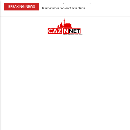
Heroji se ne zaboravljaju –
BREAKING NEWS
motomaraton stigao u Bosanski
Petrovac
Video/ Severina prekinula koncert i
poslala poruku o Srebrenici: Kad svi
priznamo genocid, bit ćemo sretne i
vesele države
Na Ahiret preselio RAMIĆ (SAFETA) SENAD
Kratak predah od vrućina, zatim opet
'pržionica': BH Meteo najavljuje novi
toplotni val
Na Ahiret preselila Alić (rođ.
Kahrimanović) Kadira