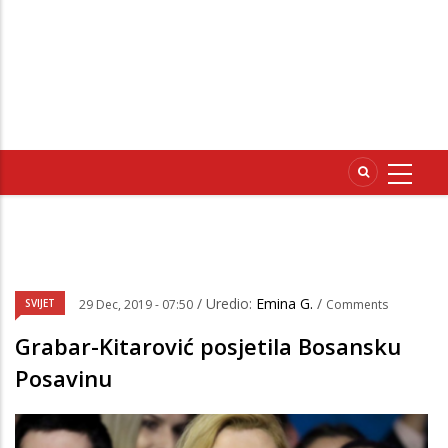
/ Uredio:
Emina G.
/
SVIJET
29 Dec, 2019 - 07:50
Comments
Grabar-Kitarović posjetila Bosansku
Posavinu