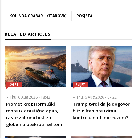
KOLINDA GRABAR - KITAROVIĆ
POSJETA
RELATED ARTICLES
SVIJET
SVIJET
Thu, 6 Aug 2026 - 18:42
Thu, 6 Aug 2026 - 07:22
Promet kroz Hormuški
Trump tvrdi da je dogovor
moreuz drastično opao,
blizu: Iran preuzima
raste zabrinutost za
kontrolu nad moreuzom?
globalnu opskrbu naftom