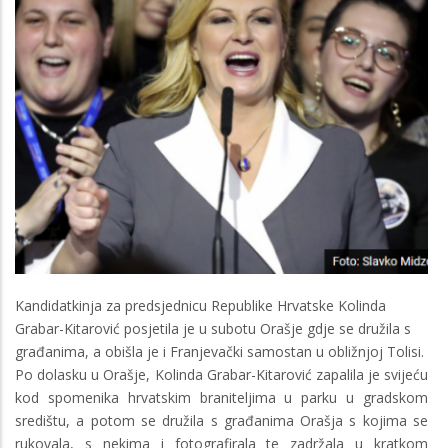
Kandidatkinja za predsjednicu Republike Hrvatske Kolinda
Grabar-Kitarović posjetila je u subotu Orašje gdje se družila s
građanima, a obišla je i Franjevački samostan u obližnjoj Tolisi.
Po dolasku u Orašje, Kolinda Grabar-Kitarović zapalila je svijeću
kod spomenika hrvatskim braniteljima u parku u gradskom
središtu, a potom se družila s građanima Orašja s kojima se
rukovala, s nekima i fotografirala te zadržala u kratkom