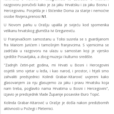
razgovoru poručivši kako je za jaku Hrvatsku i za jaku Bosnu i
Hercegovinu. Posjetila je i štićenike Doma za starije i nemoćne
osobe Rivijera,prenosi
N1
.
U Novom parku u Orašju upalila je svijeću kod spomenika
velikanu hrvatskog glumišta Ivi Gregureviću.
U Franjevačkom samostanu u Tolisi susrela se s gvardijanom
fra Mariom Jurićem i tamošnjim franjevcima. S vjernicima se
zadržala u razgovoru na ulazu u samostan koji je vjersko
sjedište Posavljaka, a zbog muzeja i kulturno središte.
"Zadnjih četiri-pet godina, mi Hrvati u Bosni i Hercegovini
osjetili smo vjetar u leđa, i kao narod, i prostor, i htjeli smo
zahvaliti predsjednici Kolindi Grabar-Kitarović uvjereni kako
glasovanjem za nju glasujemo za jaku i pravu Hrvatsku koja
nam treba, poglavito nama Hrvatima u Bosni i Hercegovini",
izjavio je predsjednik Vlade Županije posavske Đuro Topić.
Kolinda Grabar-Kitarović u Orašje je došla nakon predizbornih
aktivnosti u Požegi i Pleternici.