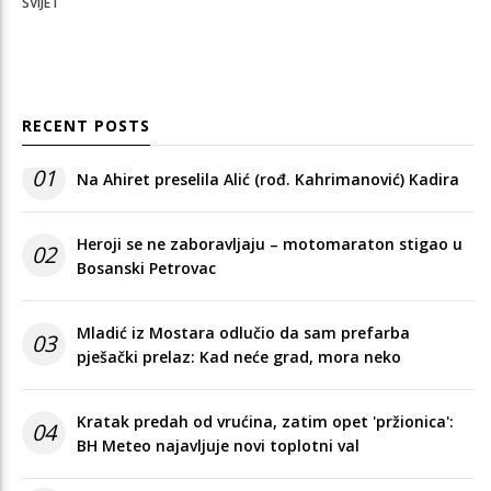
SVIJET
RECENT POSTS
01
Na Ahiret preselila Alić (rođ. Kahrimanović) Kadira
Heroji se ne zaboravljaju – motomaraton stigao u
02
Bosanski Petrovac
Mladić iz Mostara odlučio da sam prefarba
03
pješački prelaz: Kad neće grad, mora neko
Kratak predah od vrućina, zatim opet 'pržionica':
04
BH Meteo najavljuje novi toplotni val