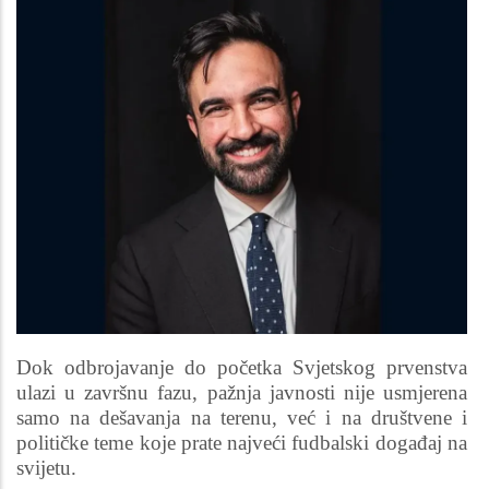
Dok odbrojavanje do početka Svjetskog prvenstva
ulazi u završnu fazu, pažnja javnosti nije usmjerena
samo na dešavanja na terenu, već i na društvene i
političke teme koje prate najveći fudbalski događaj na
svijetu.