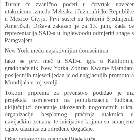
Turnir će zvanično početi u četvrtak navečer
utakmicom između Meksika i Južnoafričke Republike
u Mexico Cityju. Prvi susret na teritoriji Sjedinjenih
Američkih Država zakazan je za 13. juni, kada će
reprezentacija SAD-a u Inglewoodu odmjeriti snage s
Paragvajem.
New York među najaktivnijim domaćinima
Iako se prvi meč u SAD-u igra u Kaliforniji,
gradonačelnik New Yorka Zohran Kwame Mamdani
posljednjih mjeseci jedan je od najglasnijih promotora
Mundijala u toj zemlji.
Tokom priprema za prvenstvo podržao je niz
projekata usmjerenih na popularizaciju fudbala,
uključujući otvaranje takozvanih nogometnih ulica,
organizaciju besplatnog praćenja utakmica u
navijačkim zonama te inicijative kojima su smanjene
cijene ulaznica za određene događaje.
Oštar odgovor na planove Bijele kuće