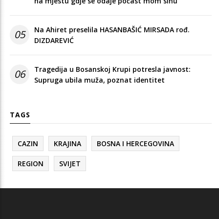
na mjestu gdje se odaje počast mom sinu"
Na Ahiret preselila HASANBAŠIĆ MIRSADA rođ.
05
DIZDAREVIĆ
Tragedija u Bosanskoj Krupi potresla javnost:
06
Supruga ubila muža, poznat identitet
TAGS
CAZIN
KRAJINA
BOSNA I HERCEGOVINA
REGION
SVIJET