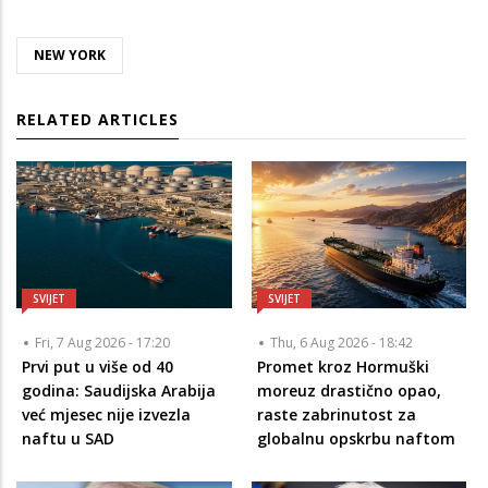
NEW YORK
RELATED ARTICLES
SVIJET
SVIJET
Fri, 7 Aug 2026 - 17:20
Thu, 6 Aug 2026 - 18:42
Prvi put u više od 40
Promet kroz Hormuški
godina: Saudijska Arabija
moreuz drastično opao,
već mjesec nije izvezla
raste zabrinutost za
naftu u SAD
globalnu opskrbu naftom