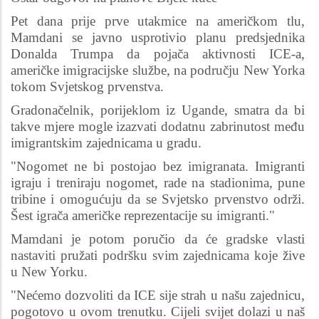
Pet dana prije prve utakmice na američkom tlu,
Mamdani se javno usprotivio planu predsjednika
Donalda Trumpa da pojača aktivnosti ICE-a,
američke imigracijske službe, na području New Yorka
tokom Svjetskog prvenstva.
Gradonačelnik, porijeklom iz Ugande, smatra da bi
takve mjere mogle izazvati dodatnu zabrinutost među
imigrantskim zajednicama u gradu.
"Nogomet ne bi postojao bez imigranata. Imigranti
igraju i treniraju nogomet, rade na stadionima, pune
tribine i omogućuju da se Svjetsko prvenstvo održi.
Šest igrača američke reprezentacije su imigranti."
Mamdani je potom poručio da će gradske vlasti
nastaviti pružati podršku svim zajednicama koje žive
u New Yorku.
"Nećemo dozvoliti da ICE sije strah u našu zajednicu,
pogotovo u ovom trenutku. Cijeli svijet dolazi u naš