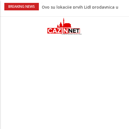
Majka Izeta Nanića progovorila nakon
BREAKING NEWS
obilježavanja godišnjice: "Doživjela sam
poniženje na mjestu gdje se odaje
počast mom sinu"
Prvi put u više od 40 godina: Saudijska
Arabija već mjesec nije izvezla naftu u
SAD
Zeljković se oglasio uoči početka nove
sezone Wwin lige
Kako povećati količinu mlijeka tokom
dojenja: Izazov s kojim se susreću mnoge
mame
Jedan od najvećih gradova nije na listi:
Ovo su lokacije prvih Lidl prodavnica u
BiH