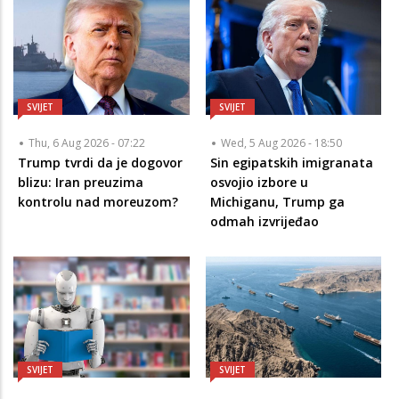
SVIJET
SVIJET
Thu, 6 Aug 2026 - 07:22
Wed, 5 Aug 2026 - 18:50
Trump tvrdi da je dogovor
Sin egipatskih imigranata
blizu: Iran preuzima
osvojio izbore u
kontrolu nad moreuzom?
Michiganu, Trump ga
odmah izvrijeđao
SVIJET
SVIJET