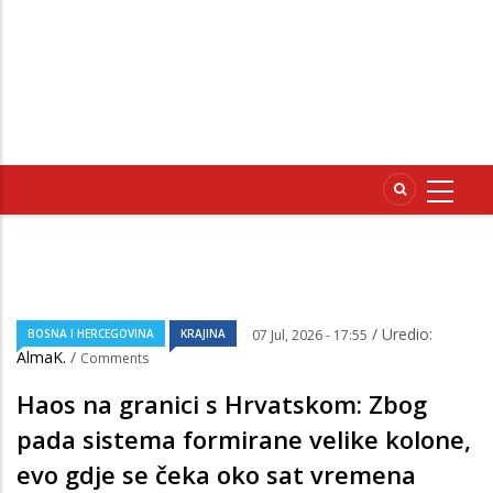
/ Uredio:
BOSNA I HERCEGOVINA
KRAJINA
07 Jul, 2026 - 17:55
AlmaK.
/
Comments
Haos na granici s Hrvatskom: Zbog
pada sistema formirane velike kolone,
evo gdje se čeka oko sat vremena