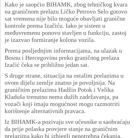
Kako je saopćio BIHAMK, zbog tehničkog kvara
na graničnom prelazu Ličko Petrovo Selo gotovo
sat vremena nije bilo moguće obavljati granične
kontrole prema Izačiću. Iako je sistem u
međuvremenu ponovo stavljen u funkciju, zastoj
je izazvao formiranje kolona vozila.
Prema posljednjim informacijama, na ulazak u
Bosnu i Hercegovinu preko graničnog prelaza
Izačić čeka se približno jedan sat.
S druge strane, situacija na ostalim prelazima u
ovom dijelu zemlje znatno je povoljnija. Na
graničnim prelazima Hadžin Potok i Velika
Kladuša trenutno nema dužih zadržavanja, pa
vozači koji imaju mogućnost mogu razmotriti
korištenje alternativnih pravaca.
Iz BIHAMK-a pozivaju sve učesnike u saobraćaju
da prije polaska provjere stanje na graničnim
prelazima kako bi izbjegli nepotrebna čekanja.