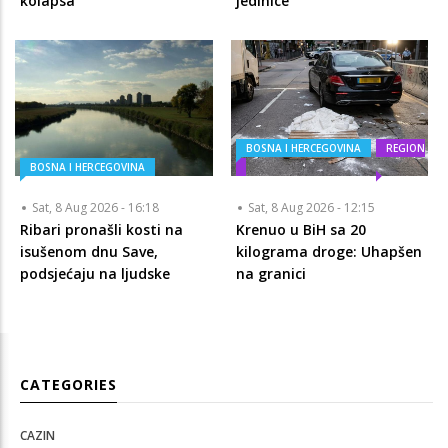
kolapsa
jedinice
BOSNA I HERCEGOVINA
REGION
BOSNA I HERCEGOVINA
Sat, 8 Aug 2026 - 16:18
Sat, 8 Aug 2026 - 12:15
Ribari pronašli kosti na
Krenuo u BiH sa 20
isušenom dnu Save,
kilograma droge: Uhapšen
podsjećaju na ljudske
na granici
CATEGORIES
CAZIN