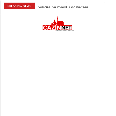
Ovo je 24-godišnji mladić koji je izgubio
BREAKING NEWS
život u rijeci Krivaji kod Zavidovića
Na Ahiret preselio LJUBIJANKIĆ (Hasan)
REDŽEP
Na Ahiret preselio HALILOVIĆ (Smajil)
SEJAD
Sutra dženaza Hamdiji Šahinoviću iz
Bosanske Krupe, kojeg je usmrtila
supruga
Teška saobraćajna nesreća u Cazinu,
policija na mjestu događaja