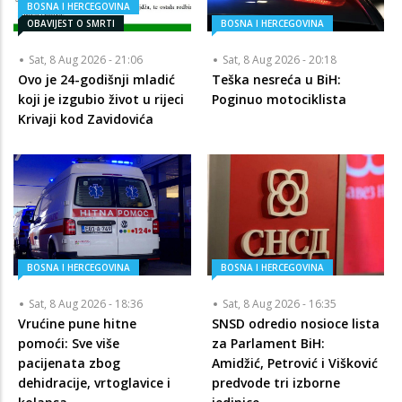
BOSNA I HERCEGOVINA
OBAVIJEST O SMRTI
BOSNA I HERCEGOVINA
Sat, 8 Aug 2026 - 21:06
Sat, 8 Aug 2026 - 20:18
Ovo je 24-godišnji mladić
Teška nesreća u BiH:
koji je izgubio život u rijeci
Poginuo motociklista
Krivaji kod Zavidovića
BOSNA I HERCEGOVINA
BOSNA I HERCEGOVINA
Sat, 8 Aug 2026 - 18:36
Sat, 8 Aug 2026 - 16:35
Vrućine pune hitne
SNSD odredio nosioce lista
pomoći: Sve više
za Parlament BiH:
pacijenata zbog
Amidžić, Petrović i Višković
dehidracije, vrtoglavice i
predvode tri izborne