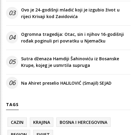
Ovo je 24-godišnji mladić koji je izgubio život u
03
rijeci Krivaji kod Zavidovića
Ogromna tragedija: Otac, sin i njihov 16-godišnji
04
rođak poginuli pri povratku u Njemačku
Sutra dženaza Hamdiji Šahinoviću iz Bosanske
05
Krupe, kojeg je usmrtila supruga
06
Na Ahiret preselio HALILOVIĆ (Smajil) SEJAD
TAGS
CAZIN
KRAJINA
BOSNA I HERCEGOVINA
REGION
SVIJET