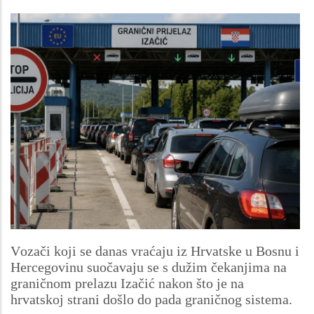
Vozači koji se danas vraćaju iz Hrvatske u Bosnu i
Hercegovinu suočavaju se s dužim čekanjima na
graničnom prelazu Izačić nakon što je na
hrvatskoj strani došlo do pada graničnog sistema.