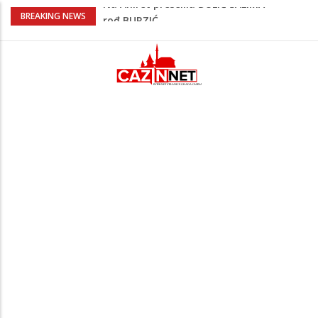
Evo kakvo vrijeme danas i narednih dana
BREAKING NEWS
nas čeka u Krajini i BiH
UEFA spojila termine i napravila paklen
raspored za Barbareza i Zmajeve: Četiri
utakmice u 11 dana
Na Ahiret preselila Krupić Suvada
Na Ahiret preselio Hodžić Ibrahim – Ibro
Policajac
Na Ahiret preselila ĐULIĆ SALIMA
rođ.BURZIĆ