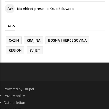
06
Na Ahiret preselila Krupić Suvada
TAGS
CAZIN
KRAJINA
BOSNA I HERCEGOVINA
REGION
SVIJET
Powered by
Drupal
FOOTER
Privacy policy
Data deletion