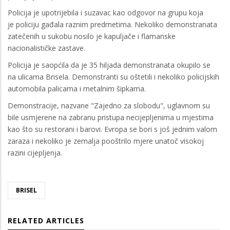
Policija je upotrijebila i suzavac kao odgovor na grupu koja
je policiju gađala raznim predmetima. Nekoliko demonstranata
zatečenih u sukobu nosilo je kapuljače i flamanske
nacionalističke zastave.
Policija je saopćila da je 35 hiljada demonstranata okupilo se
na ulicama Brisela. Demonstranti su oštetili i nekoliko policijskih
automobila palicama i metalnim šipkama.
Demonstracije, nazvane "Zajedno za slobodu", uglavnom su
bile usmjerene na zabranu pristupa necijepljenima u mjestima
kao što su restorani i barovi. Evropa se bori s još jednim valom
zaraza i nekoliko je zemalja pooštrilo mjere unatoč visokoj
razini cijepljenja.
BRISEL
RELATED ARTICLES