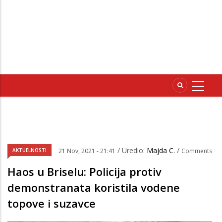
/ Uredio:
Majda C.
/
AKTUELNOSTI
21 Nov, 2021 - 21:41
Comments
Haos u Briselu: Policija protiv
demonstranata koristila vodene
topove i suzavce