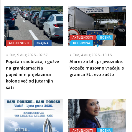
AKTUELNOSTI
BOSNA I
AKTUELNOSTI
KRAJINA
HERCEGOVINA
Sun, 9 Aug 2026 - 07:57
Tue, 4 Aug 2026 - 13:16
Pojačan saobraćaj i gužve
Alarm za bh. prijevoznike:
na granicama: Na
Vozače masovno vraćaju s
pojedinim prijelazima
granica EU, evo zašto
kolone već od jutarnjih
sati
AKTUELNOSTI
BOSNA I