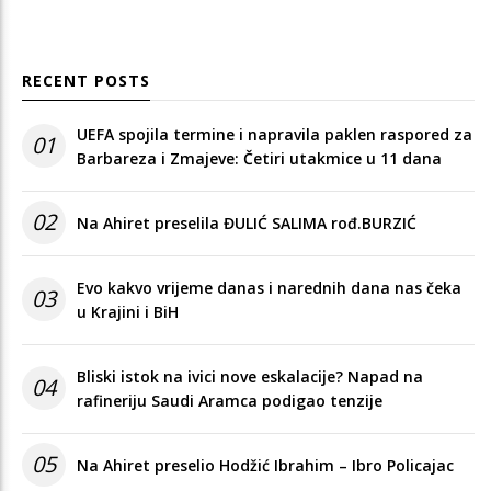
RECENT POSTS
UEFA spojila termine i napravila paklen raspored za
01
Barbareza i Zmajeve: Četiri utakmice u 11 dana
02
Na Ahiret preselila ĐULIĆ SALIMA rođ.BURZIĆ
Evo kakvo vrijeme danas i narednih dana nas čeka
03
u Krajini i BiH
Bliski istok na ivici nove eskalacije? Napad na
04
rafineriju Saudi Aramca podigao tenzije
05
Na Ahiret preselio Hodžić Ibrahim – Ibro Policajac