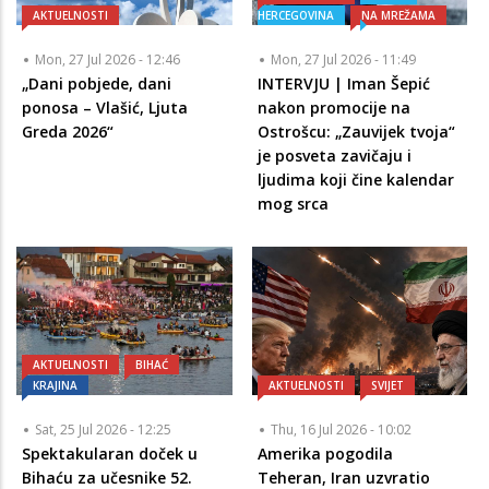
AKTUELNOSTI
HERCEGOVINA
NA MREŽAMA
Mon, 27 Jul 2026 - 12:46
Mon, 27 Jul 2026 - 11:49
„Dani pobjede, dani
INTERVJU | Iman Šepić
ponosa – Vlašić, Ljuta
nakon promocije na
Greda 2026“
Ostrošcu: „Zauvijek tvoja“
je posveta zavičaju i
ljudima koji čine kalendar
mog srca
AKTUELNOSTI
BIHAĆ
KRAJINA
AKTUELNOSTI
SVIJET
Sat, 25 Jul 2026 - 12:25
Thu, 16 Jul 2026 - 10:02
Spektakularan doček u
Amerika pogodila
Bihaću za učesnike 52.
Teheran, Iran uzvratio