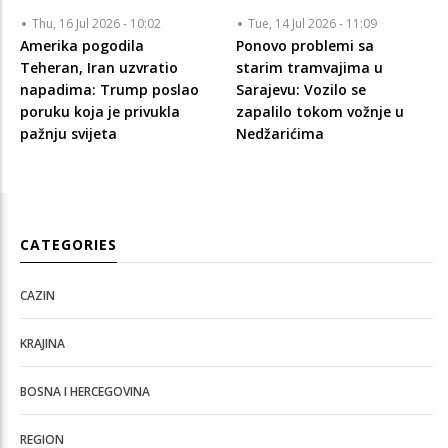
Thu, 16 Jul 2026 - 10:02
Tue, 14 Jul 2026 - 11:09
Amerika pogodila
Ponovo problemi sa
Teheran, Iran uzvratio
starim tramvajima u
napadima: Trump poslao
Sarajevu: Vozilo se
poruku koja je privukla
zapalilo tokom vožnje u
pažnju svijeta
Nedžarićima
CATEGORIES
CAZIN
KRAJINA
BOSNA I HERCEGOVINA
REGION