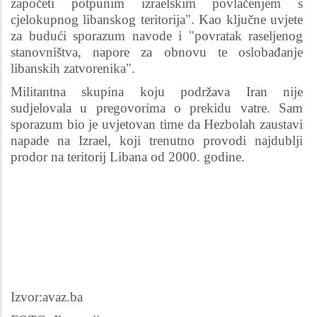
započeti potpunim izraelskim povlačenjem s
cjelokupnog libanskog teritorija". Kao ključne uvjete
za budući sporazum navode i "povratak raseljenog
stanovništva, napore za obnovu te oslobađanje
libanskih zatvorenika".
Militantna skupina koju podržava Iran nije
sudjelovala u pregovorima o prekidu vatre. Sam
sporazum bio je uvjetovan time da Hezbolah zaustavi
napade na Izrael, koji trenutno provodi najdublji
prodor na teritorij Libana od 2000. godine.
Izvor:avaz.ba