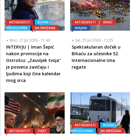
AKTUELNOSTI
BOSNA I
AKTUELNOSTI
BIHAĆ
HERCEGOVINA
NA MREŽAMA
KRAJINA
Mon, 27 Jul 2026 - 11:49
Sat, 25 Jul 2026 - 12:25
INTERVJU | Iman Šepić
Spektakularan doček u
nakon promocije na
Bihaću za učesnike 52.
Ostrošcu: „Zauvijek tvoja“
Internacionalne Una
je posveta zavičaju i
regate
ljudima koji čine kalendar
mog srca
AKTUELNOSTI
BOSNA I
AKTUELNOSTI
SVIJET
HERCEGOVINA
NA MREŽAMA