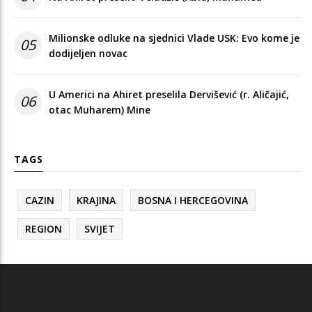
Milionske odluke na sjednici Vlade USK: Evo kome je
05
dodijeljen novac
U Americi na Ahiret preselila Dervišević (r. Aličajić,
06
otac Muharem) Mine
TAGS
CAZIN
KRAJINA
BOSNA I HERCEGOVINA
REGION
SVIJET