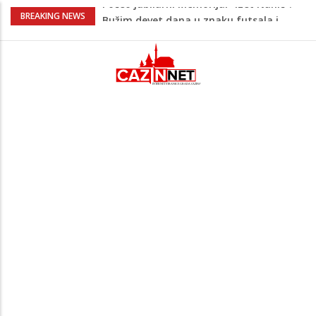
Evo šta piše u zahtjevu za ponovno
BREAKING NEWS
uvođenje sankcija političarima u RS-u
Četvrto ljeto zaredom Trg slobode
postaje Naše mjesto - Bingo Ljetno kino
Tuzla
Na Ahiret preselio Veladžić (Abid)
Muhamed
U Americi na Ahiret preselila Dervišević
(r. Aličajić, otac Muharem) Mine
Počeo jubilarni Memorijal “Izet Nanić”:
Bužim devet dana u znaku futsala i
sjećanja.