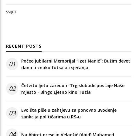
SVIJET
RECENT POSTS
Počeo jubilarni Memorijal “Izet Nanić”: Bužim devet
01
dana u znaku futsala i sjećanja.
Četvrto ljeto zaredom Trg slobode postaje Naše
02
mjesto - Bingo Ljetno kino Tuzla
Evo šta piše u zahtjevu za ponovno uvođenje
03
sankcija političarima u RS-u
04
Na Ahiret preselio Veladžić (Abid) Muhamed