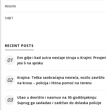
REGION
SVIJET
RECENT POSTS
Evo gdje i kad sutra nestaje struja u Krajini: Provjeri
01
jesi li na spisku
Krajina: Teška saobraćajna nesreća, vozilo završilo
02
na krovu – policija i Hitna pomoć na terenu
Ušao u dvorište i nasrnuo na 30-godišnjakinju:
03
Suprug ga savladao i zadržao do dolaska policije