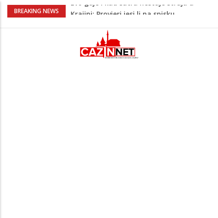
Ušao u dvorište i nasrnuo na 30-
BREAKING NEWS
godišnjakinju: Suprug ga savladao i
zadržao do dolaska policije
Krajina: Teška saobraćajna nesreća,
vozilo završilo na krovu – policija i Hitna
pomoć na terenu
Green Coast dovodi Nammos Hotels &
Resorts u Albaniju: Na Albanskoj rivijeri
nastaje nova lifestyle destinacija
Jutro donijelo velike gužve: Kolone na
brojnim graničnim prelazima širom BiH
Evo gdje i kad sutra nestaje struja u
Krajini: Provjeri jesi li na spisku