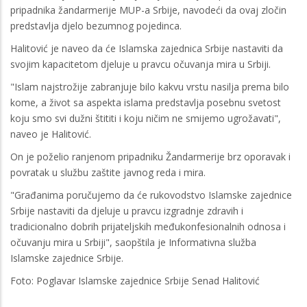
pripadnika žandarmerije MUP-a Srbije, navodeći da ovaj zločin
predstavlja djelo bezumnog pojedinca.
Halitović je naveo da će Islamska zajednica Srbije nastaviti da
svojim kapacitetom djeluje u pravcu očuvanja mira u Srbiji.
"Islam najstrožije zabranjuje bilo kakvu vrstu nasilja prema bilo
kome, a život sa aspekta islama predstavlja posebnu svetost
koju smo svi dužni štititi i koju ničim ne smijemo ugrožavati",
naveo je Halitović.
On je poželio ranjenom pripadniku Žandarmerije brz oporavak i
povratak u službu zaštite javnog reda i mira.
"Građanima poručujemo da će rukovodstvo Islamske zajednice
Srbije nastaviti da djeluje u pravcu izgradnje zdravih i
tradicionalno dobrih prijateljskih međukonfesionalnih odnosa i
očuvanju mira u Srbiji", saopštila je Informativna služba
Islamske zajednice Srbije.
Foto: Poglavar Islamske zajednice Srbije Senad Halitović