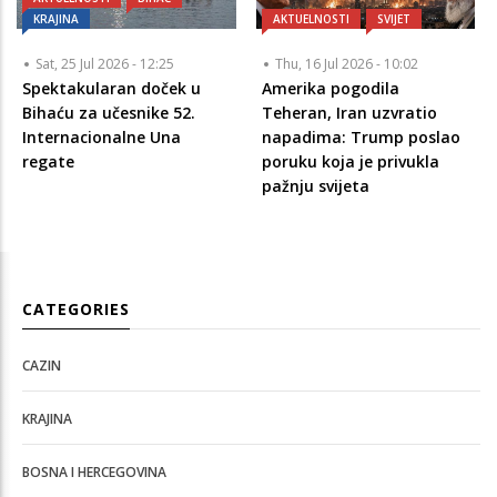
KRAJINA
AKTUELNOSTI
SVIJET
Sat, 25 Jul 2026 - 12:25
Thu, 16 Jul 2026 - 10:02
Spektakularan doček u
Amerika pogodila
Bihaću za učesnike 52.
Teheran, Iran uzvratio
Internacionalne Una
napadima: Trump poslao
regate
poruku koja je privukla
pažnju svijeta
CATEGORIES
CAZIN
KRAJINA
BOSNA I HERCEGOVINA