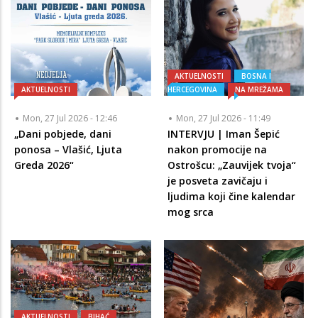
AKTUELNOSTI
BOSNA I
AKTUELNOSTI
HERCEGOVINA
NA MREŽAMA
Mon, 27 Jul 2026 - 12:46
Mon, 27 Jul 2026 - 11:49
„Dani pobjede, dani
INTERVJU | Iman Šepić
ponosa – Vlašić, Ljuta
nakon promocije na
Greda 2026“
Ostrošcu: „Zauvijek tvoja“
je posveta zavičaju i
ljudima koji čine kalendar
mog srca
AKTUELNOSTI
BIHAĆ