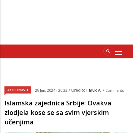
/ Uredio:
Faruk A.
/
AKTUELNOSTI
29 Jun, 2024 - 20:22
Comments
Islamska zajednica Srbije: Ovakva
zlodjela kose se sa svim vjerskim
učenjima