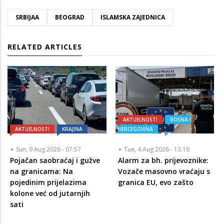
SRBIJAA
BEOGRAD
ISLAMSKA ZAJEDNICA
RELATED ARTICLES
AKTUELNOSTI
BOSNA I
AKTUELNOSTI
KRAJINA
HERCEGOVINA
Sun, 9 Aug 2026 - 07:57
Tue, 4 Aug 2026 - 13:16
Pojačan saobraćaj i gužve
Alarm za bh. prijevoznike:
na granicama: Na
Vozače masovno vraćaju s
pojedinim prijelazima
granica EU, evo zašto
kolone već od jutarnjih
sati