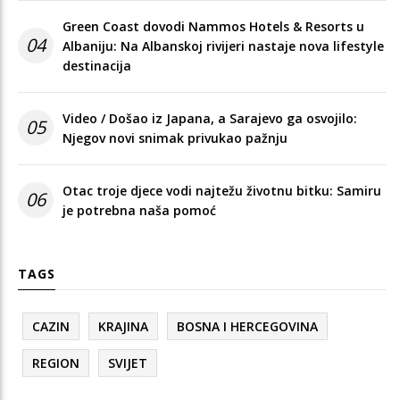
Green Coast dovodi Nammos Hotels & Resorts u
04
Albaniju: Na Albanskoj rivijeri nastaje nova lifestyle
destinacija
Video / Došao iz Japana, a Sarajevo ga osvojilo:
05
Njegov novi snimak privukao pažnju
Otac troje djece vodi najtežu životnu bitku: Samiru
06
je potrebna naša pomoć
TAGS
CAZIN
KRAJINA
BOSNA I HERCEGOVINA
REGION
SVIJET