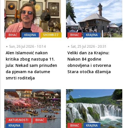
BIHAĆ
KRAJINA
SHOWBIZZ
BIHAĆ
KRAJINA
Sun, 26 Jul 2026 - 10:14
Sat, 25 Jul 2026 - 20:31
Alen Islamović nakon
Veliki dan za Krajinu:
kritika zbog nastupa 11.
Nakon 84 godine
jula: Nekad sam prinuđen
obnovljena i otvorena
da pjevam na datume
Stara otočka džamija
smrti roditelja
AKTUELNOSTI
BIHAĆ
KRAJINA
BIHAĆ
KRAJINA