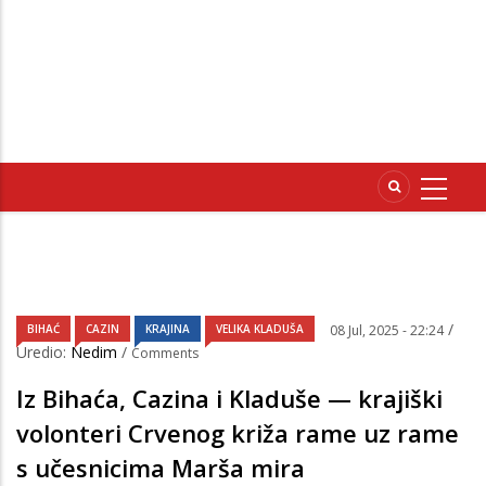
/
BIHAĆ
CAZIN
KRAJINA
VELIKA KLADUŠA
08 Jul, 2025 - 22:24
Uredio:
Nedim
/
Comments
Iz Bihaća, Cazina i Kladuše — krajiški
volonteri Crvenog križa rame uz rame
s učesnicima Marša mira