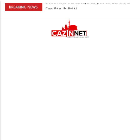
Krenuo u BiH sa 20 kilograma droge:
BREAKING NEWS
Uhapšen na granici
Juventus igra protiv Intera, Spaleti
razočarao navijače iz BiH
Užas: Uhapšen Italijan (45) kako
mobitelom snima djecu na plaži
Čistite dom? Obratite pažnju na stvari
koje ne biste trebali olako bacati u
smeće
Bebe koje odrastaju uz pse su zdravije:
Evo šta ih štiti