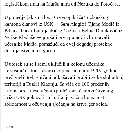
logističkom timu na Maršu mira od Nezuka do Potočara.
U ponedjeljak su u bazi Crvenog križa Tuzlanskog
kantona članovi iz USK — Sara Alagić i Tijana Medić iz
Bihaća, Ismar Ljubijankić iz Cazina i Belma Duraković iz
Velike Kladuše — pružali prvu pomoć i zbrinjavali
učesnike Marša, pomažući da ovaj događaj protekne
dostojanstveno i sigurno.
U utorak su se i sami uključili u kolonu učesnika,
koračajući istim stazama kojima su u julu 1995. godine
preživjeli Srebreničani pokušavali probiti se ka slobodnoj
teritoriji u Tuzli i Kladnju. Sa više od 100 pređenih
kilometara i nesebičnom podrškom, članovi Crvenog
križa USK pokazali su koliko je važna humanost i
solidarnost u očuvanju sjećanja na žrtve genocida.
Izvor: