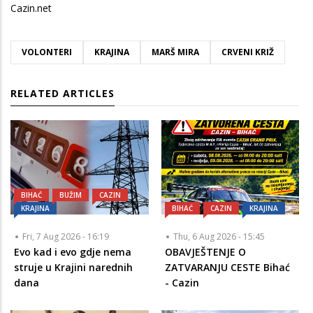
Cazin.net
VOLONTERI
KRAJINA
MARŠ MIRA
CRVENI KRIŽ
RELATED ARTICLES
BIHAĆ
BUŽIM
CAZIN
KRAJINA
BIHAĆ
CAZIN
KRAJINA
Fri, 7 Aug 2026 - 16:19
Thu, 6 Aug 2026 - 15:45
Evo kad i evo gdje nema
OBAVJEŠTENJE O
struje u Krajini narednih
ZATVARANJU CESTE Bihać
dana
- Cazin