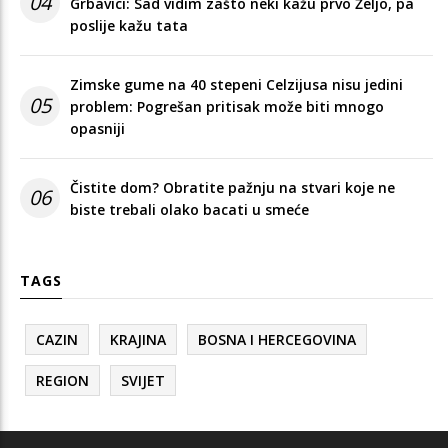
04
Grbavici: Sad vidim zašto neki kažu prvo Željo, pa
poslije kažu tata
Zimske gume na 40 stepeni Celzijusa nisu jedini
05
problem: Pogrešan pritisak može biti mnogo
opasniji
Čistite dom? Obratite pažnju na stvari koje ne
06
biste trebali olako bacati u smeće
TAGS
CAZIN
KRAJINA
BOSNA I HERCEGOVINA
REGION
SVIJET