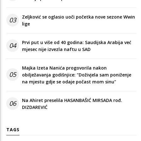
Zeljković se oglasio uoči početka nove sezone Wwin
03
lige
Prvi put u više od 40 godina: Saudijska Arabija već
04
mjesec nije izvezla naftu u SAD
Majka Izeta Nanića progovorila nakon
05
obilježavanja godišnjice: "Doživjela sam poniženje
na mjestu gdje se odaje počast mom sinu"
Na Ahiret preselila HASANBAŠIĆ MIRSADA rođ.
06
DIZDAREVIĆ
TAGS