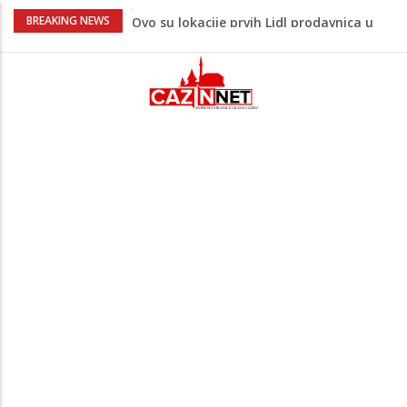
Na Ahiret preselio ŠUPUK (Refik) ŠEFIK
BREAKING NEWS
Majka Izeta Nanića progovorila nakon
obilježavanja godišnjice: "Doživjela sam
poniženje na mjestu gdje se odaje
počast mom sinu"
Prvi put u više od 40 godina: Saudijska
Arabija već mjesec nije izvezla naftu u
SAD
Zeljković se oglasio uoči početka nove
sezone Wwin lige
Jedan od najvećih gradova nije na listi:
Ovo su lokacije prvih Lidl prodavnica u
BiH