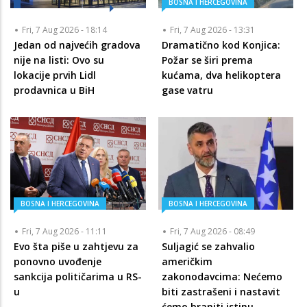
BOSNA I HERCEGOVINA
Fri, 7 Aug 2026 - 18:14
Fri, 7 Aug 2026 - 13:31
Jedan od najvećih gradova
Dramatično kod Konjica:
nije na listi: Ovo su
Požar se širi prema
lokacije prvih Lidl
kućama, dva helikoptera
prodavnica u BiH
gase vatru
BOSNA I HERCEGOVINA
BOSNA I HERCEGOVINA
Fri, 7 Aug 2026 - 11:11
Fri, 7 Aug 2026 - 08:49
Evo šta piše u zahtjevu za
Suljagić se zahvalio
ponovno uvođenje
američkim
sankcija političarima u RS-
zakonodavcima: Nećemo
u
biti zastrašeni i nastavit
ćemo braniti istinu