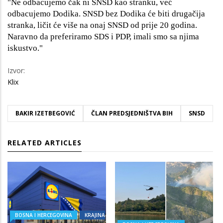
"Ne odbacujemo čak ni SNSD kao stranku, već
odbacujemo Dodika. SNSD bez Dodika će biti drugačija
stranka, ličit će više na onaj SNSD od prije 20 godina.
Naravno da preferiramo SDS i PDP, imali smo sa njima
iskustvo."
Izvor:
Klix
BAKIR IZETBEGOVIĆ
ČLAN PREDSJEDNIŠTVA BIH
SNSD
RELATED ARTICLES
BOSNA I HERCEGOVINA
KRAJINA