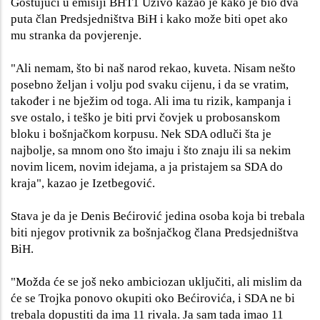
Gostujući u emisiji BHT1 Uživo kazao je kako je bio dva
puta član Predsjedništva BiH i kako može biti opet ako
mu stranka da povjerenje.
"Ali nemam, što bi naš narod rekao, kuveta. Nisam nešto
posebno željan i volju pod svaku cijenu, i da se vratim,
također i ne bježim od toga. Ali ima tu rizik, kampanja i
sve ostalo, i teško je biti prvi čovjek u probosanskom
bloku i bošnjačkom korpusu. Nek SDA odluči šta je
najbolje, sa mnom ono što imaju i što znaju ili sa nekim
novim licem, novim idejama, a ja pristajem sa SDA do
kraja", kazao je Izetbegović.
Stava je da je Denis Bećirović jedina osoba koja bi trebala
biti njegov protivnik za bošnjačkog člana Predsjedništva
BiH.
"Možda će se još neko ambiciozan uključiti, ali mislim da
će se Trojka ponovo okupiti oko Bećirovića, i SDA ne bi
trebala dopustiti da ima 11 rivala. Ja sam tada imao 11