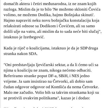
domaćih aktera i četiri međunarodna, iz ne znam kojih
razloga. Mislim da je to bilo 'Ne možemo skloniti Čovića
volimo, ne možemo Dodika, hajmo Bošnjaka skinuti'.
Hajmo napraviti neku novu bošnjačku konstalaciju koja
relaksirati odnose sa Dodikom i Čovićem, ali su samo
dolili ulje na vatru, ali mislim da to sada neće biti slučaj",
istaknuo je Izetbegović.
Kada je riječ o koalicijama, istaknuo je da je SDP druga
stranka nakon SDA.
"Oni predstavljaju ljevičarski sektar, a da li ćemo ući sa
njima u koaliciju ne znam, nikoga nećemo odbaciti.
Referiramo stranke poput DF-a, SBiH, i NES jedno
vrijeme. Ja sam insistirao na Četvorki, ali dobio sam
čudan odgovor odgovor od Komšića da nema Četvorke.
Malo me začudio. Volio bih sa takvim strankama koji su
se protivili ovakvim politikama", kazao je i dodao: