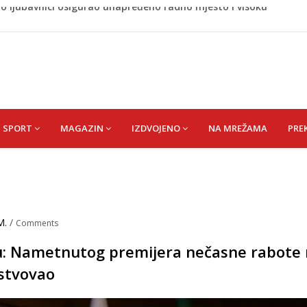
 rođen Alija Izetbegović, lider koji nije odstupao od svojih
a savršenog okusa bez korištenja tave
 bez pitanja, a danas moraju tražiti dopuštenje
naljepnicama, njegova reakcija je hit (VIDEO)
no ljubavnici osigurao unapređeno radno mjesto i visoku
SPORT
MAGAZIN
IZDVOJENO
NA MREŽAMA
PRE
M.
/
Comments
ću: Nametnutog premijera nečasne rabote
estvovao