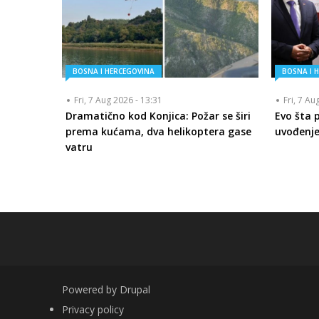
BOSNA I HERCEGOVINA
BOSNA I 
Fri, 7 Aug 2026 - 13:31
Fri, 7 Au
Dramatično kod Konjica: Požar se širi
Evo šta 
prema kućama, dva helikoptera gase
uvođenje
vatru
Powered by
Drupal
FOOTER
Privacy policy