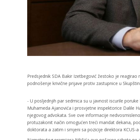
Predsjednik SDA Bakir Izetbegović žestoko je reagirao n
podnošenje krivične prijave protiv zastupnice u Skupštin
- U posljednjih par sedmica su u javnost iscurile poruk
Muhameda Ajanovića i prosvjetne inspektorice Dalile Hak
njegovog advokata. Sve ove informacije nedvosmisleno 
protuzakonit način omogućen treći mandat dekana, pod
doktorata a zatim i smjeni sa pozicije direktora KCUS-a 
Nametnutog premijera Nikšića ove nečasne rabote ne za