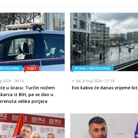
HERCEGOVINA
SVIJET
BOSNA I HERCEGOVINA
ug 2026 - 08:16
Sat, 8 Aug 2026 - 07:38
iće u Gracu: Turčin nožem
Evo kakvo će danas vrijeme bit
karca iz BiH, pa se dao u
okrenuta velika potjera