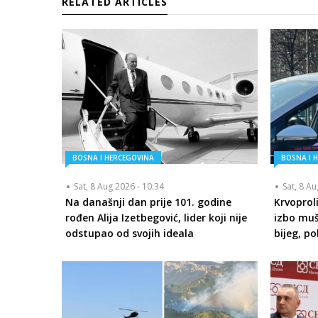
RELATED ARTICLES
BOSNA I HERCEGOVINA
BOSNA I 
Sat, 8 Aug 2026 - 10:34
Sat, 8 A
Na današnji dan prije 101. godine
Krvoprol
rođen Alija Izetbegović, lider koji nije
izbo muš
odstupao od svojih ideala
bijeg, p