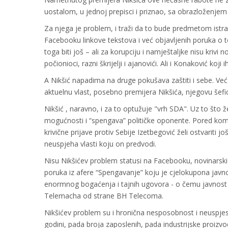
uostalom, u jednoj prepisci i priznao, sa obrazloženjem
Za njega je problem, i traži da to bude predmetom istr
Facebooku linkove tekstova i već objavljenih poruka o t
toga biti još – ali za korupciju i namještaljke nisu krivi 
počionioci, razni škrijelji i ajanovići. Ali i Konaković koji 
A Nikšić napadima na druge pokušava zaštiti i sebe. Ve
aktuelnu vlast, posebno premijera Nikšića, njegovu šefic
Nikšić , naravno, i za to optužuje "vrh SDA". Uz to što ž
mogućnosti i “spengava” političke oponente. Pored kom
krivične prijave protiv Sebije Izetbegović želi ostvariti j
neuspjeha vlasti koju on predvodi.
Nisu Nikšićev problem statusi na Facebooku, novinarski te
poruka iz afere “Spengavanje” koju je cjelokupona javno
enormnog bogaćenja i tajnih ugovora - o čemu javnost t
Telemacha od strane BH Telecoma.
Nikšićev problem su i hronična nesposobnost i neuspjes
godini, pada broja zaposlenih, pada industrijske proizvo