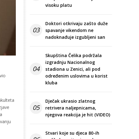
visoku platu
Doktori otkrivaju zašto duže
03
spavanje vikendom ne
nadoknađuje izgubljeni san
Skupština Čelika podržala
izgradnju Nacionalnog
04
stadiona u Zenici, ali pod
vio
određenim uslovima u korist
kluba
akulteta
Dječak ukrasio zlatnog
05
zjave
retrivera naljepnicama,
na
njegova reakcija je hit (VIDEO)
avanju
Stvari koje su djeca 80-ih
,