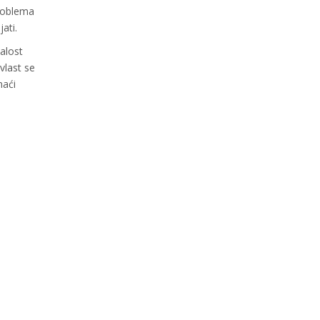
problema
ati.
alost
vlast se
naći