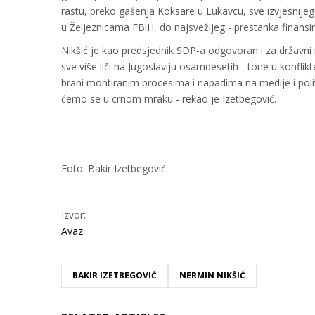
rastu, preko gašenja Koksare u Lukavcu, sve izvjesnijeg
u Željeznicama FBiH, do najsvežijeg - prestanka finansi
Nikšić je kao predsjednik SDP-a odgovoran i za državni
sve više liči na Jugoslaviju osamdesetih - tone u konflikt
brani montiranim procesima i napadima na medije i poli
ćemo se u crnom mraku - rekao je Izetbegović.
Foto: Bakir Izetbegović
Izvor:
Avaz
BAKIR IZETBEGOVIĆ
NERMIN NIKŠIĆ