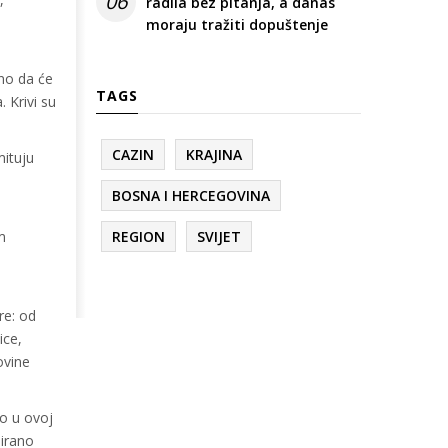
06
radila bez pitanja, a danas
moraju tražiti dopuštenje
vno da će
TAGS
. Krivi su
CAZIN
KRAJINA
mituju
BOSNA I HERCEGOVINA
m
REGION
SVIJET
re: od
ice,
ovine
mo u ovoj
uirano