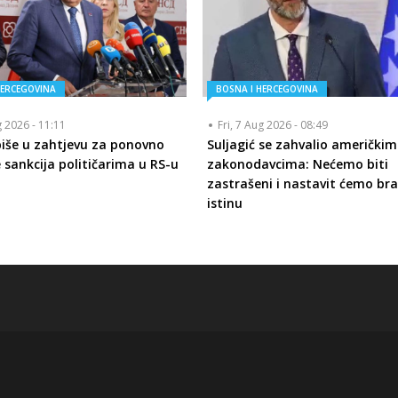
HERCEGOVINA
BOSNA I HERCEGOVINA
g 2026 - 11:11
Fri, 7 Aug 2026 - 08:49
piše u zahtjevu za ponovno
Suljagić se zahvalio američkim
 sankcija političarima u RS-u
zakonodavcima: Nećemo biti
zastrašeni i nastavit ćemo bra
istinu