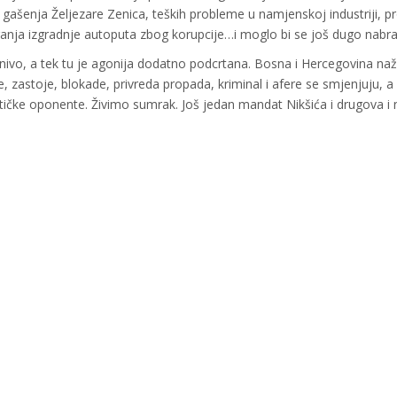
 gašenja Željezare Zenica, teških probleme u namjenskoj industriji, 
ranja izgradnje autoputa zbog korupcije…i moglo bi se još dugo nabraj
 nivo, a tek tu je agonija dodatno podcrtana. Bosna i Hercegovina naž
e, zastoje, blokade, privreda propada, kriminal i afere se smjenjuju, a 
tičke oponente. Živimo sumrak. Još jedan mandat Nikšića i drugova i 