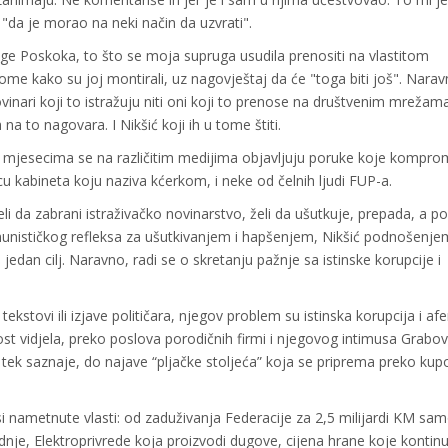
 "da je morao na neki način da uzvrati".
age Poskoka, to što se moja supruga usudila prenositi na vlastitom
ome kako su joj montirali, uz nagovještaj da će "toga biti još". Nara
novinari koji to istražuju niti oni koji to prenose na društvenim mrežama
ih na to nagovara. I Nikšić koji ih u tome štiti.
ć mjesecima se na različitim medijima objavljuju poruke koje kompro
u kabineta koju naziva kćerkom, i neke od čelnih ljudi FUP-a.
eli da zabrani istraživačko novinarstvo, želi da ušutkuje, prepada, a po
unističkog refleksa za ušutkivanjem i hapšenjem, Nikšić podnošenje
oš jedan cilj. Naravno, radi se o skretanju pažnje sa istinske korupcije i
kstovi ili izjave političara, njegov problem su istinska korupcija i afe
st vidjela, preko poslova porodičnih firmi i njegovog intimusa Grabov
ek saznaje, do najave “pljačke stoljeća” koja se priprema preko kup
i nametnute vlasti: od zaduživanja Federacije za 2,5 milijardi KM sa
dnje, Elektroprivrede koja proizvodi dugove, cijena hrane koje kontin