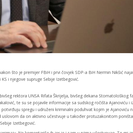
akon što je premijer FBiH i prvi čovjek SDP-a BiH Nermin Nikšić naja
i KS i njegove supruge Sebije Izetbegović.
e bivšeg rektora UNSA Rifata Škrijelja, bivšeg dekana Stomatološkog f
alović, te su se pojavile informacije sa sudskog ročišta Ajanoviću i i
potvrđuju spregu i udruženi kriminalni poduhvat kojim je Ajanoviću 
 uslovom da on aktivno učestvuje u također protuzakonitom poništ
Sebije Izetbegović.
nimaju. Ne komentariše ih jer je i sam u njima učestvovao. To mi je