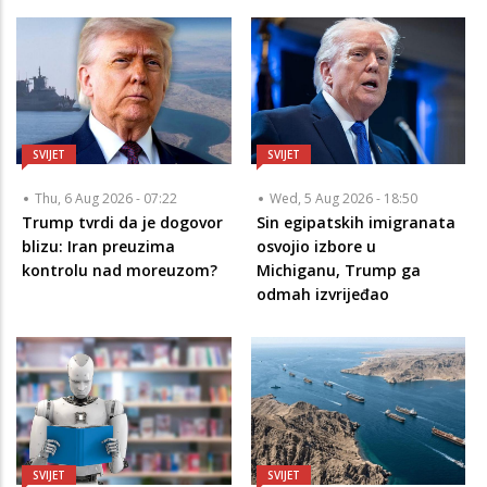
SVIJET
SVIJET
Thu, 6 Aug 2026 - 07:22
Wed, 5 Aug 2026 - 18:50
Trump tvrdi da je dogovor
Sin egipatskih imigranata
blizu: Iran preuzima
osvojio izbore u
kontrolu nad moreuzom?
Michiganu, Trump ga
odmah izvrijeđao
SVIJET
SVIJET