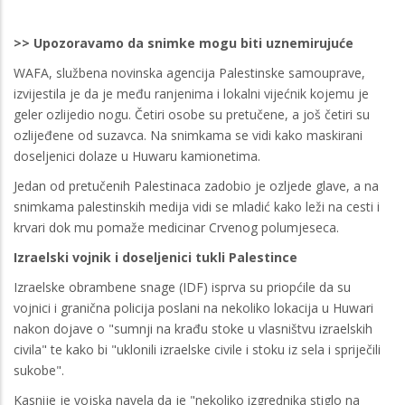
>> Upozoravamo da snimke mogu biti uznemirujuće
WAFA, službena novinska agencija Palestinske samouprave,
izvijestila je da je među ranjenima i lokalni vijećnik kojemu je
geler ozlijedio nogu. Četiri osobe su pretučene, a još četiri su
ozlijeđene od suzavca. Na snimkama se vidi kako maskirani
doseljenici dolaze u Huwaru kamionetima.
Jedan od pretučenih Palestinaca zadobio je ozljede glave, a na
snimkama palestinskih medija vidi se mladić kako leži na cesti i
krvari dok mu pomaže medicinar Crvenog polumjeseca.
Izraelski vojnik i doseljenici tukli Palestince
Izraelske obrambene snage (IDF) isprva su priopćile da su
vojnici i granična policija poslani na nekoliko lokacija u Huwari
nakon dojave o "sumnji na krađu stoke u vlasništvu izraelskih
civila" te kako bi "uklonili izraelske civile i stoku iz sela i spriječili
sukobe".
Kasnije je vojska navela da je "nekoliko izgrednika stiglo na