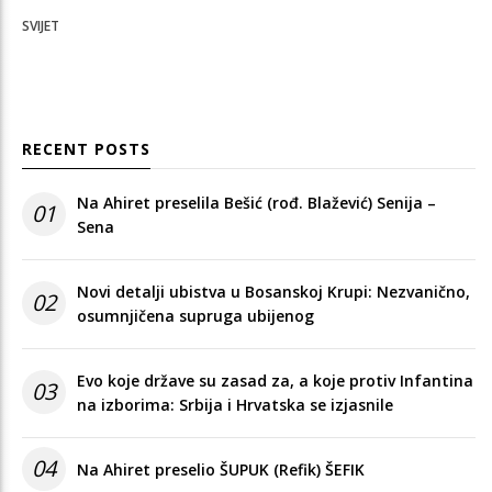
SVIJET
RECENT POSTS
Na Ahiret preselila Bešić (rođ. Blažević) Senija –
01
Sena
Novi detalji ubistva u Bosanskoj Krupi: Nezvanično,
02
osumnjičena supruga ubijenog
Evo koje države su zasad za, a koje protiv Infantina
03
na izborima: Srbija i Hrvatska se izjasnile
04
Na Ahiret preselio ŠUPUK (Refik) ŠEFIK