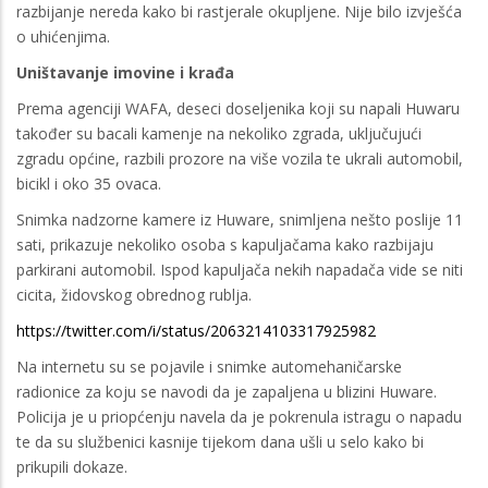
razbijanje nereda kako bi rastjerale okupljene. Nije bilo izvješća
o uhićenjima.
Uništavanje imovine i krađa
Prema agenciji WAFA, deseci doseljenika koji su napali Huwaru
također su bacali kamenje na nekoliko zgrada, uključujući
zgradu općine, razbili prozore na više vozila te ukrali automobil,
bicikl i oko 35 ovaca.
Snimka nadzorne kamere iz Huware, snimljena nešto poslije 11
sati, prikazuje nekoliko osoba s kapuljačama kako razbijaju
parkirani automobil. Ispod kapuljača nekih napadača vide se niti
cicita, židovskog obrednog rublja.
https://twitter.com/i/status/2063214103317925982
Na internetu su se pojavile i snimke automehaničarske
radionice za koju se navodi da je zapaljena u blizini Huware.
Policija je u priopćenju navela da je pokrenula istragu o napadu
te da su službenici kasnije tijekom dana ušli u selo kako bi
prikupili dokaze.