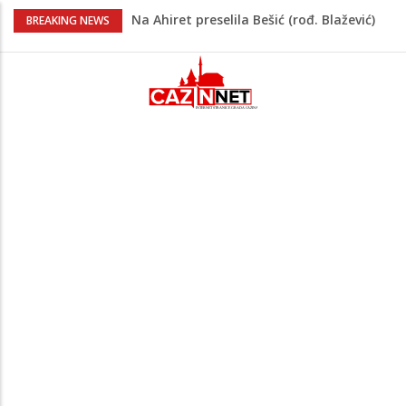
Na Ahiret preselila Bešić (rođ. Blažević)
BREAKING NEWS
Senija – Sena
Na Ahiret preselio ŠUPUK (Refik) ŠEFIK
Evo koje države su zasad za, a koje
protiv Infantina na izborima: Srbija i
Hrvatska se izjasnile
Majka Izeta Nanića progovorila nakon
obilježavanja godišnjice: "Doživjela sam
poniženje na mjestu gdje se odaje
počast mom sinu"
Novi detalji ubistva u Bosanskoj Krupi:
Nezvanično, osumnjičena supruga
ubijenog