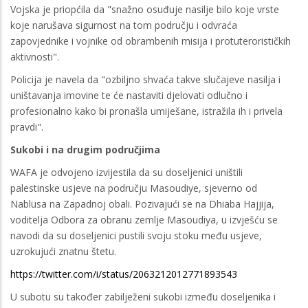
Vojska je priopćila da "snažno osuđuje nasilje bilo koje vrste
koje narušava sigurnost na tom području i odvraća
zapovjednike i vojnike od obrambenih misija i protuterorističkih
aktivnosti".
Policija je navela da "ozbiljno shvaća takve slučajeve nasilja i
uništavanja imovine te će nastaviti djelovati odlučno i
profesionalno kako bi pronašla umiješane, istražila ih i privela
pravdi".
Sukobi i na drugim područjima
WAFA je odvojeno izvijestila da su doseljenici uništili
palestinske usjeve na području Masoudiye, sjeverno od
Nablusa na Zapadnoj obali. Pozivajući se na Dhiaba Hajjija,
voditelja Odbora za obranu zemlje Masoudiya, u izvješću se
navodi da su doseljenici pustili svoju stoku među usjeve,
uzrokujući znatnu štetu.
https://twitter.com/i/status/2063212012771893543
U subotu su također zabilježeni sukobi između doseljenika i