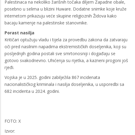
Palestinaca na nekoliko žarišnih točaka diljem Zapadne obale,
posebno u selima u blizini Huware. Dodatne snimke koje kruže
internetom prikazuju veće skupine religioznih Židova kako
bacaju kamenje na palestinske stanovnike.
Porast nasilja
Kritičari optužuju vladu i tijela za provedbu zakona da zatvaraju
oči pred nasilnim napadima ekstremističkih doseljenika, koji su
posljednjih godina postali sve smrtonosniji i događaju se
gotovo svakodnevno. Uhićenja su rijetka, a kazneni progoni još
rjeđi.
Vojska je u 2025. godini zabilježila 867 incidenata
nacionalističkog kriminala i nasilja doseljenika, u usporedbi sa
682 incidenta u 2024. godini.
FOTO: X
Izvor: