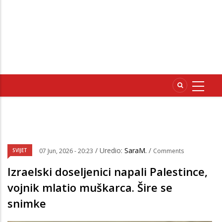
/ Uredio:
SaraM.
/
SVIJET
07 Jun, 2026 - 20:23
Comments
Izraelski doseljenici napali Palestince,
vojnik mlatio muškarca. Šire se
snimke