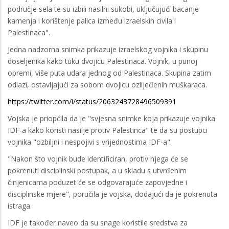
područje sela te su izbili nasilni sukobi, uključujući bacanje
kamenja i korištenje palica između izraelskih civila i
Palestinaca".
Jedna nadzorna snimka prikazuje izraelskog vojnika i skupinu
doseljenika kako tuku dvojicu Palestinaca. Vojnik, u punoj
opremi, više puta udara jednog od Palestinaca. Skupina zatim
odlazi, ostavljajući za sobom dvojicu ozlijeđenih muškaraca.
https://twitter.com/i/status/2063243728496509391
Vojska je priopćila da je "svjesna snimke koja prikazuje vojnika
IDF-a kako koristi nasilje protiv Palestinca" te da su postupci
vojnika "ozbiljni i nespojivi s vrijednostima IDF-a".
"Nakon što vojnik bude identificiran, protiv njega će se
pokrenuti disciplinski postupak, a u skladu s utvrđenim
činjenicama poduzet će se odgovarajuće zapovjedne i
disciplinske mjere", poručila je vojska, dodajući da je pokrenuta
istraga.
IDF je također naveo da su snage koristile sredstva za