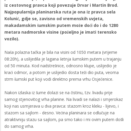
iz cestovnog pravca koji povezuje Drvar i Martin Brod.
Najpopularnija planinarska ruta je ona iz pravca sela
Kolunić, gdje se, zavisno od vremenskih uvjeta,
makadamskim šumskim putem može doći do i do 1280
metara nadmorske visine (poželjno je imati terensko
vozilo).
Naša polazna tačka je bila na visini od 1050 metara (vrijeme
08:20h), a uslijedila je lagana šetnja šumskim putem u trajanju
od 50 minuta. Kod nadstrešnice, odnosno klupe, uslijedio je
kraći odmor, a potom je uslijedio dosta teži dio puta, veoma
strm šumski put koji vodi direktno prema vrhu Osječenice.
Nakon izlaska iz šume dolazi se na čistinu, tzv. livadu prije
samog stjenovitog vrha planine. Na livadi se nalazi i smjerokaz
koji nas usmjerava u dva pravca: stazom kroz kleku - lijevo, i
stazom sa sajlom - desno. Većina planinara se odlučuje na
atraktivniju stazu sa sajlom, pa smo tako i mi ovim putem došli
do samog vrha.