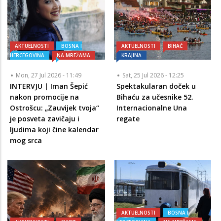
AKTUELNOSTI
BOSNA I
AKTUELNOSTI
BIHAĆ
HERCEGOVINA
NA MREŽAMA
KRAJINA
Mon, 27 Jul 2026 - 11:49
Sat, 25 Jul 2026 - 12:25
INTERVJU | Iman Šepić
Spektakularan doček u
nakon promocije na
Bihaću za učesnike 52.
Ostrošcu: „Zauvijek tvoja“
Internacionalne Una
je posveta zavičaju i
regate
ljudima koji čine kalendar
mog srca
AKTUELNOSTI
BOSNA I