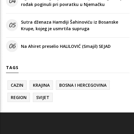
04
rođak poginuli pri povratku u Njemačku
Sutra dženaza Hamdiji Šahinoviću iz Bosanske
05
Krupe, kojeg je usmrtila supruga
06
Na Ahiret preselio HALILOVIĆ (Smajil) SEJAD
TAGS
CAZIN
KRAJINA
BOSNA I HERCEGOVINA
REGION
SVIJET