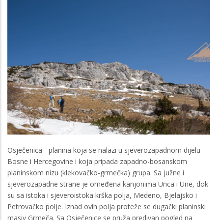
Osječenica - planina koja se nalazi u sjeverozapadnom dijelu
Bosne i Hercegovine i koja pripada zapadno-bosanskom
planinskom nizu (klekovačko-grmečka) grupa. Sa južne i
sjeverozapadne strane je omeđena kanjonima Unca i Une, dok
su sa istoka i sjeveroistoka krška polja, Medeno, Bjelajsko i
Petrovačko polje. Iznad ovih polja proteže se dugački planinski
masiv Grmeča. Sa Osječenice se pruža predivan pogled na