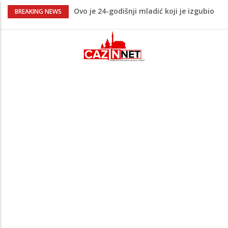
Ovo je 24-godišnji mladić koji je izgubio
BREAKING NEWS
život u rijeci Krivaji kod Zavidovića
Na Ahiret preselio LJUBIJANKIĆ (Hasan)
REDŽEP
Na Ahiret preselio HALILOVIĆ (Smajil)
SEJAD
Sutra dženaza Hamdiji Šahinoviću iz
Bosanske Krupe, kojeg je usmrtila
supruga
Teška saobraćajna nesreća u Cazinu,
policija na mjestu događaja