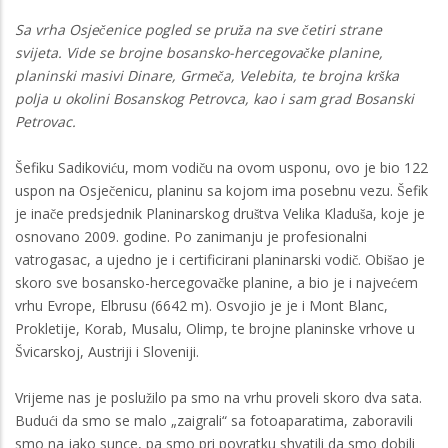
Sa vrha Osječenice pogled se pruža na sve četiri strane
svijeta. Vide se brojne bosansko-hercegovačke planine,
planinski masivi Dinare, Grmeča, Velebita, te brojna krška
polja u okolini Bosanskog Petrovca, kao i sam grad Bosanski
Petrovac.
Šefiku Sadikoviću, mom vodiču na ovom usponu, ovo je bio 122
uspon na Osječenicu, planinu sa kojom ima posebnu vezu. Šefik
je inače predsjednik Planinarskog društva Velika Kladuša, koje je
osnovano 2009. godine. Po zanimanju je profesionalni
vatrogasac, a ujedno je i certificirani planinarski vodič. Obišao je
skoro sve bosansko-hercegovačke planine, a bio je i najvećem
vrhu Evrope, Elbrusu (6642 m). Osvojio je je i Mont Blanc,
Prokletije, Korab, Musalu, Olimp, te brojne planinske vrhove u
Švicarskoj, Austriji i Sloveniji.
Vrijeme nas je poslužilo pa smo na vrhu proveli skoro dva sata.
Budući da smo se malo „zaigrali“ sa fotoaparatima, zaboravili
smo na jako sunce, pa smo pri povratku shvatili da smo dobili