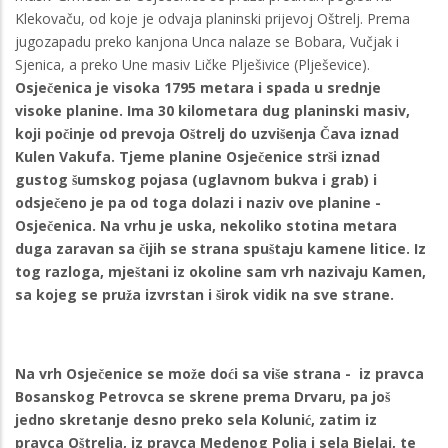
Klekovaču, od koje je odvaja planinski prijevoj Oštrelj. Prema
jugozapadu preko kanjona Unca nalaze se Bobara, Vučjak i
Sjenica, a preko Une masiv Ličke Plješivice (Plješevice).
Osječenica je visoka 1795 metara i spada u srednje
visoke planine. Ima 30 kilometara dug planinski masiv,
koji počinje od prevoja Oštrelj do uzvišenja Čava iznad
Kulen Vakufa. Tjeme planine Osječenice strši iznad
gustog šumskog pojasa (uglavnom bukva i grab) i
odsječeno je pa od toga dolazi i naziv ove planine -
Osječenica. Na vrhu je uska, nekoliko stotina metara
duga zaravan sa čijih se strana spuštaju kamene litice. Iz
tog razloga, mještani iz okoline sam vrh nazivaju Kamen,
sa kojeg se pruža izvrstan i širok vidik na sve strane.
Na vrh Osječenice se može doći sa više strana - iz pravca
Bosanskog Petrovca se skrene prema Drvaru, pa još
jedno skretanje desno preko sela Kolunić, zatim iz
pravca Oštrelja, iz pravca Medenog Polja i sela Bjelaj, te