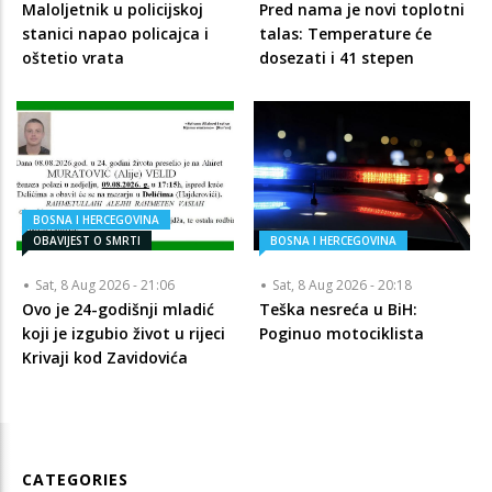
Maloljetnik u policijskoj
Pred nama je novi toplotni
stanici napao policajca i
talas: Temperature će
oštetio vrata
dosezati i 41 stepen
BOSNA I HERCEGOVINA
OBAVIJEST O SMRTI
BOSNA I HERCEGOVINA
Sat, 8 Aug 2026 - 21:06
Sat, 8 Aug 2026 - 20:18
Ovo je 24-godišnji mladić
Teška nesreća u BiH:
koji je izgubio život u rijeci
Poginuo motociklista
Krivaji kod Zavidovića
CATEGORIES