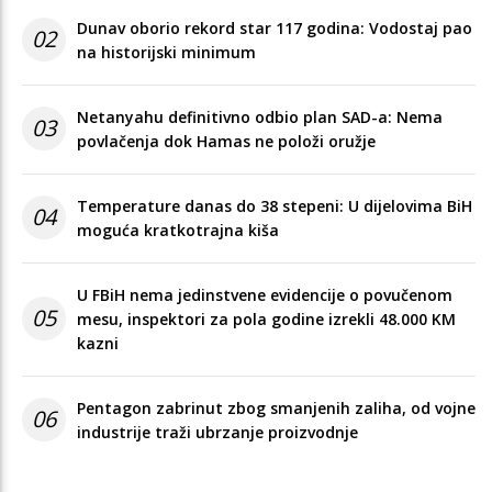
Dunav oborio rekord star 117 godina: Vodostaj pao
02
na historijski minimum
Netanyahu definitivno odbio plan SAD-a: Nema
03
povlačenja dok Hamas ne položi oružje
Temperature danas do 38 stepeni: U dijelovima BiH
04
moguća kratkotrajna kiša
U FBiH nema jedinstvene evidencije o povučenom
05
mesu, inspektori za pola godine izrekli 48.000 KM
kazni
Pentagon zabrinut zbog smanjenih zaliha, od vojne
06
industrije traži ubrzanje proizvodnje