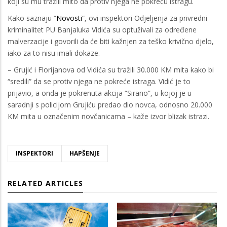
koji su mu tražili mito da protiv njega ne pokreću istragu.
Kako saznaju “
Novosti
“, ovi inspektori Odjeljenja za privredni
kriminalitet PU Banjaluka Vidića su optuživali za određene
malverzacije i govorili da će biti kažnjen za teško krivično djelo,
iako za to nisu imali dokaze.
– Grujić i Florijanova od Vidića su tražili 30.000 KM mita kako bi
“sredili” da se protiv njega ne pokreće istraga. Vidić je to
prijavio, a onda je pokrenuta akcija “Sirano”, u kojoj je u
saradnji s policijom Grujiću predao dio novca, odnosno 20.000
KM mita u označenim novčanicama – kaže izvor blizak istrazi.
INSPEKTORI
HAPŠENJE
RELATED ARTICLES