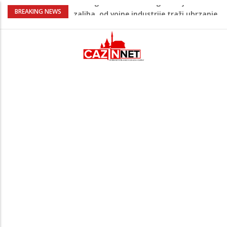
U FBiH nema jedinstvene evidencije o
BREAKING NEWS
povučenom mesu, inspektori za pola
godine izrekli 48.000 KM kazni
Temperature danas do 38 stepeni: U
dijelovima BiH moguća kratkotrajna kiša
Netanyahu definitivno odbio plan SAD-a:
Nema povlačenja dok Hamas ne položi
oružje
Dunav oborio rekord star 117 godina:
Vodostaj pao na historijski minimum
Pentagon zabrinut zbog smanjenih
zaliha, od vojne industrije traži ubrzanje
proizvodnje