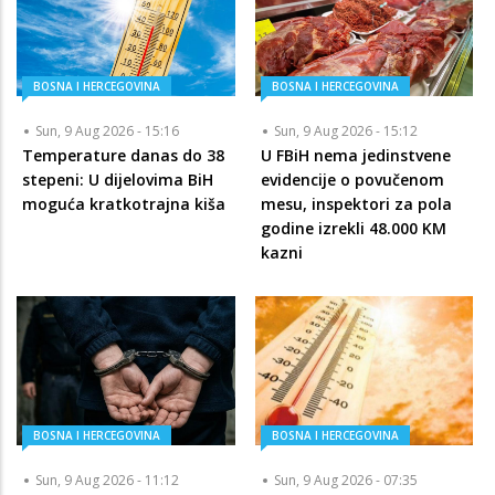
BOSNA I HERCEGOVINA
BOSNA I HERCEGOVINA
Sun, 9 Aug 2026 - 15:16
Sun, 9 Aug 2026 - 15:12
Temperature danas do 38
U FBiH nema jedinstvene
stepeni: U dijelovima BiH
evidencije o povučenom
moguća kratkotrajna kiša
mesu, inspektori za pola
godine izrekli 48.000 KM
kazni
BOSNA I HERCEGOVINA
BOSNA I HERCEGOVINA
Sun, 9 Aug 2026 - 11:12
Sun, 9 Aug 2026 - 07:35