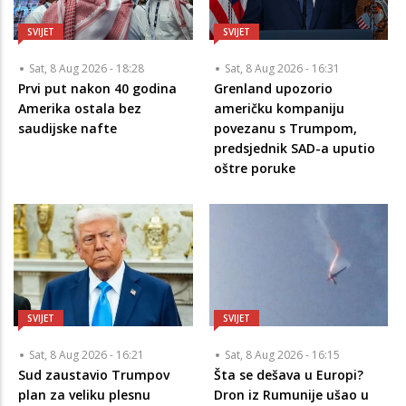
SVIJET
SVIJET
Sat, 8 Aug 2026 - 18:28
Sat, 8 Aug 2026 - 16:31
Prvi put nakon 40 godina
Grenland upozorio
Amerika ostala bez
američku kompaniju
saudijske nafte
povezanu s Trumpom,
predsjednik SAD-a uputio
oštre poruke
SVIJET
SVIJET
Sat, 8 Aug 2026 - 16:21
Sat, 8 Aug 2026 - 16:15
Sud zaustavio Trumpov
Šta se dešava u Europi?
plan za veliku plesnu
Dron iz Rumunije ušao u