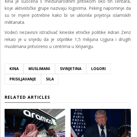
Kina je suočena s međunarodnim pritiskom oko tih centara,
koje aktivističke grupe nazivaju logorima. Peking napominje da
su te mjere potrebne kako bi se uklonila prijetnja islamskih
militanata.
Vodeći nezavisni istraživač kineske etničke politike Adran Zenz
rekao je u srijedu da je otprilike 1,5 milijuna Ujgura i drugih
muslimana pritvoreno u centrima u Xinjiangu.
KINA
MUSLIMANI
SVINJETINA
LOGORI
PRISILJAVANJE
SILA
RELATED ARTICLES