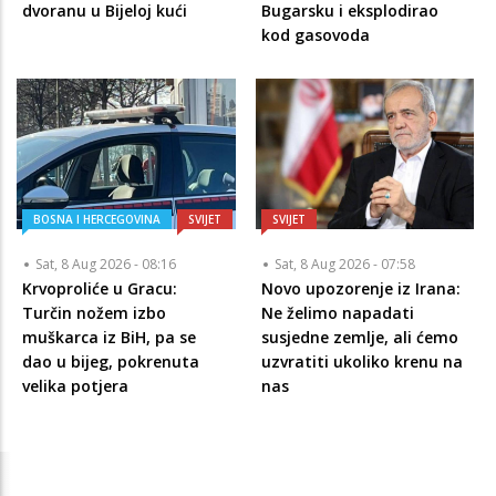
dvoranu u Bijeloj kući
Bugarsku i eksplodirao
kod gasovoda
BOSNA I HERCEGOVINA
SVIJET
SVIJET
Sat, 8 Aug 2026 - 08:16
Sat, 8 Aug 2026 - 07:58
Krvoproliće u Gracu:
Novo upozorenje iz Irana:
Turčin nožem izbo
Ne želimo napadati
muškarca iz BiH, pa se
susjedne zemlje, ali ćemo
dao u bijeg, pokrenuta
uzvratiti ukoliko krenu na
velika potjera
nas