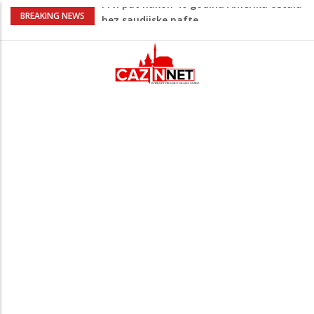
Vrućine pune hitne pomoći: Sve više
BREAKING NEWS
pacijenata zbog dehidracije, vrtoglavice i
kolapsa
Šta je Vučić prešutio Zelenskom?
Putinovo ime nije smio da izgovori
Šta se dešava u Europi? Dron iz
Rumunije ušao u Bugarsku i eksplodirao
kod gasovoda
Ribari pronašli kosti na isušenom dnu
Save, podsjećaju na ljudske
Prvi put nakon 40 godina Amerika ostala
bez saudijske nafte