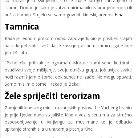
su morali jesti svinjetinu, što je inače strogo zabranjeno u
islamu. Dodao je kako je zatvorenicima bilo zabranjeno moliti ili
puštati bradu. Smjelo se samo govoriti kineski, prenosi
Hina.
Tamnica
Kada je jednom prilikom odbio zapovijedi, bio je prisiljen stajati
na zidu pet sati. Tvrdi da je kasnije poslan u samicu, gdje nije
jeo 24 sata.
"Psihološki pritisak je ogroman. Morate sami sebe kritizirati,
osuđivati svoje mišljenje, svoju etničku grupu. Još uvijek svake
noći razmišljam o tome, dok sunce ne izađe. Ne mogu spavati.
Samo mislim o tome'', rekao je Bekali.
Žele spriječiti terorizam
Zamjenik kineskog ministra vanjskih poslova Le Yucheng branio
je prije tjedan dana stajalište Kine u vezi s centrima za stručno
osposobljavanje u Xinjiangu za muslimane te je odbacio
uplitanje stranih sila u unutarnja pitanja Kine.