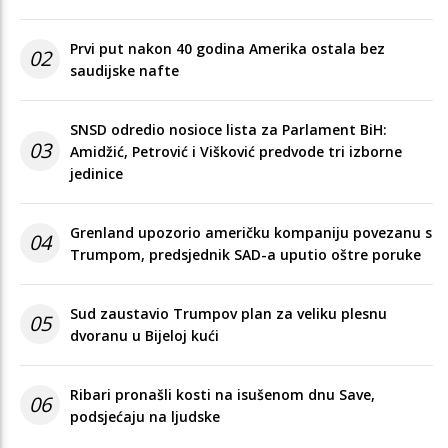
Prvi put nakon 40 godina Amerika ostala bez
02
saudijske nafte
SNSD odredio nosioce lista za Parlament BiH:
03
Amidžić, Petrović i Višković predvode tri izborne
jedinice
Grenland upozorio američku kompaniju povezanu s
04
Trumpom, predsjednik SAD-a uputio oštre poruke
Sud zaustavio Trumpov plan za veliku plesnu
05
dvoranu u Bijeloj kući
Ribari pronašli kosti na isušenom dnu Save,
06
podsjećaju na ljudske