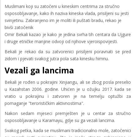
Muslimani koji su zatočeni u kineskim centrima za stručno
osposobljavanje, kako ih naziva kineska vlada, prisiljeni su jesti
svinjetinu. Zabranjeno im je moliti ili puštati bradu, rekao je
bivši zatočenik
Omir Bekali kazao je kako je jedina svrha tih centara da Ujgure
i druge etničke manjine odvoji od njihove vjeroispovijesti.
Bekali je rekao da su zatvorenici prisiljeni poravnati se pred
zidom i pjevati svakog jutra pola sata kinesku himnu.
Vezali ga lancima
Bekali je rođen u pokrajini Xinjiangu, ali se zbog posla preselio
u Kazahstan 2006. godine. Uhićen je u ožujku 2017. kada se
vratio u pokrajinu i zatvoren je na temelju optužbi za
pomaganje "terorističkim aktivnostima".
Nakon sedam mjeseci premješten je u centar za stručno
osposobljavanje u Karamayu, gdje su ga vezali lancima.
Svakog petka, kada se muslimani tradicionalno mole, zatočenici