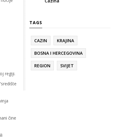
emocije
Cazina
TAGS
CAZIN
KRAJINA
BOSNA I HERCEGOVINA
REGION
SVIJET
j regiji.
"središte
vinja
ani čine
li