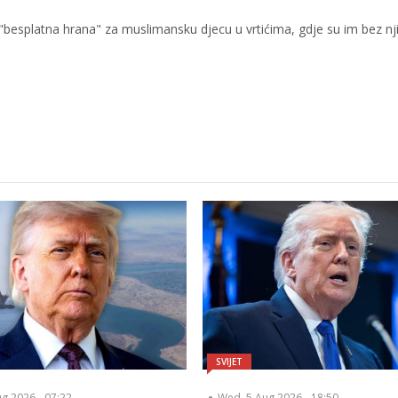
 "besplatna hrana" za muslimansku djecu u vrtićima, gdje su im bez n
SVIJET
ug 2026 - 07:22
Wed, 5 Aug 2026 - 18:50