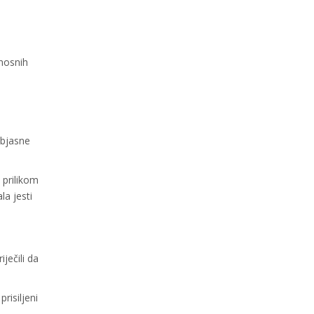
onosnih
objasne
 prilikom
la jesti
ječili da
risiljeni