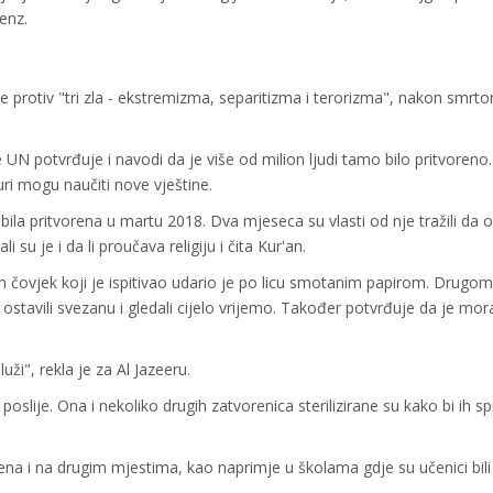
 Zenz.
rbe protiv "tri zla - ekstremizma, separitizma i terorizma", nakon smrt
N potvrđuje i navodi da je više od milion ljudi tamo bilo pritvoreno.
uri mogu naučiti nove vještine.
la pritvorena u martu 2018. Dva mjeseca su vlasti od nje tražili da 
 su je i da li proučava religiju i čita Kur'an.
 čovjek koji je ispitivao udario je po licu smotanim papirom. Drugom
e ostavili svezanu i gledali cijelo vrijemo. Također potvrđuje da je mora
uži", rekla je za Al Jazeeru.
slije. Ona i nekoliko drugih zatvorenica sterilizirane su kako bi ih spri
ena i na drugim mjestima, kao naprimje u školama gdje su učenici bili p