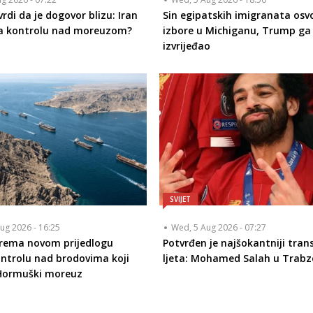
rdi da je dogovor blizu: Iran
Sin egipatskih imigranata osvo
a kontrolu nad moreuzom?
izbore u Michiganu, Trump g
izvrijeđao
SVIJET
ug 2026 - 16:25
Wed, 5 Aug 2026 - 07:27
prema novom prijedlogu
Potvrđen je najšokantniji tran
ontrolu nad brodovima koji
ljeta: Mohamed Salah u Trabz
 Hormuški moreuz