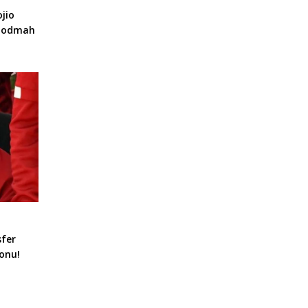
jio
a odmah
sfer
onu!