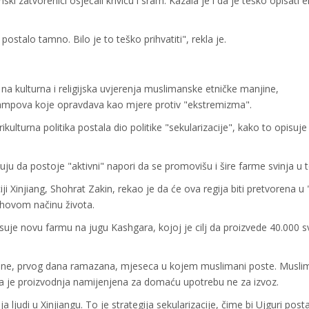
ki zatvorenici osjećali krivicu i sram. Kazala je i da je teško opisati 
stalo tamno. Bilo je to teško prihvatiti", rekla je.
 na kulturna i religijska uvjerenja muslimanske etničke manjine,
 kampova koje opravdava kao mjere protiv "ekstremizma".
kulturna politika postala dio politike "sekularizacije", kako to opisuje
 da postoje "aktivni" napori da se promovišu i šire farme svinja u to
i Xinjiang, Shohrat Zakin, rekao je da će ova regija biti pretvorena u 
njihovom načinu života.
isuje novu farmu na jugu Kashgara, kojoj je cilj da proizvede 40.000 s
dine, prvog dana ramazana, mjeseca u kojem muslimani poste. Muslim
da je proizvodnja namijenjena za domaću upotrebu ne za izvoz.
a ljudi u Xinjiangu. To je strategija sekularizacije, čime bi Ujguri posta