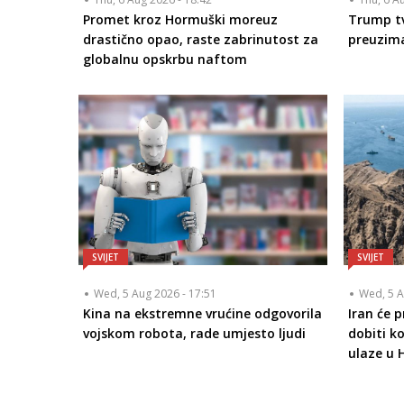
Promet kroz Hormuški moreuz
Trump tv
drastično opao, raste zabrinutost za
preuzim
globalnu opskrbu naftom
SVIJET
SVIJET
Wed, 5 Aug 2026 - 17:51
Wed, 5 A
Kina na ekstremne vrućine odgovorila
Iran će 
vojskom robota, rade umjesto ljudi
dobiti k
ulaze u