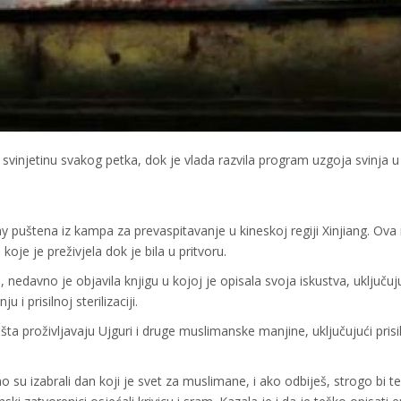
svinjetinu svakog petka, dok je vlada razvila program uzgoja svinja u 
ay puštena iz kampa za prevaspitavanje u kineskoj regiji Xinjiang. Ov
oje je preživjela dok je bila u pritvoru.
 nedavno je objavila knjigu u kojoj je opisala svoja iskustva, uključuju
i prisilnoj sterilizaciji.
ta proživljavaju Ujguri i druge muslimanske manjine, uključujući prisi
o su izabrali dan koji je svet za muslimane, i ako odbiješ, strogo bi te 