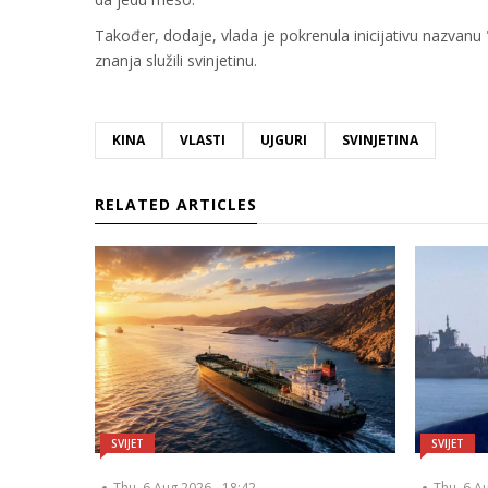
Također, dodaje, vlada je pokrenula inicijativu nazvanu
znanja služili svinjetinu.
KINA
VLASTI
UJGURI
SVINJETINA
RELATED ARTICLES
SVIJET
SVIJET
Thu, 6 Aug 2026 - 18:42
Thu, 6 A