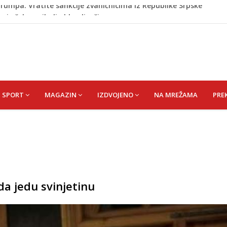
riz čeka najbolju bh. plivačicu
zakonodavcima: Nećemo biti zastrašeni i nastavit ćemo
 Da su odabrali drugu reprezentaciju onda bi "birali", a ne
rili Muzej „Kuća Nurije Pozderca“
rumpa: Vratite sankcije zvaničnicima iz Republike Srpske
SPORT
MAGAZIN
IZDVOJENO
NA MREŽAMA
PRE
 da jedu svinjetinu