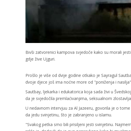
Bivši zatvorenici kampova svjedoče kako su morali jesti 
gdje žive Ujguri.
Prošlo je više od dvije godine otkako je Sayragul Sautb
dvoje djece još ima noćne more od "poniženja i nasilja" k
Sautbay, ljekarka i edukatorica koja sada živi u Švedskoj,
da je svjedočila premlaćivanjima, seksualnom zlostavljanju 
U nedavnom intervjuu za Al Jazeeru, govorila je o tome š
da jedu svinjetinu, što je zabranjeno u islamu.
"Svakog petka smo bili prisiljeni jesti svinjetinu. Najmern