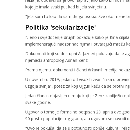
rekla je, dodavši da je ovo napravljeno kako bi muslimans
koje je imala svaki put kad bi jela svinjetinu.
"Jela sam to kao da sam druga osoba. Sve oko mene bi po
Politika 'sekularizacije'
Njeno i svjedočenje drugih pokazuje kako je Kina ciljala
implementirajući nadzor nad njima i otvarajući mrežu
Dokumenti koji su dostupni Al Jazeeri pokazuju da je agri
njemački antropolog Adrian Zenz.
Prema njemu, dokumenti i članci državnih medija pokazuju
U novembru 2019, jedan od visokih zvaničnika u provincij
uzgoja svinja", potez za koji Ujguri kažu da se protivi 
Jedan članak objavljen u maju koji je Zenz zabilježio op
svake godine.
Ugovor o tome je formalno potpisan 23. aprila ove go
90 posto populacije tog grada, a u ugovoru se navodi 
"Ovo je pokušaj da se u potpunosti obriše kultura i religij