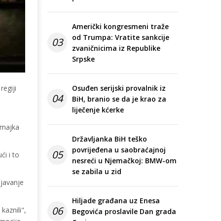
Američki kongresmeni traže
od Trumpa: Vratite sankcije
03
zvaničnicima iz Republike
Srpske
regiji
Osuđen serijski provalnik iz
04
BiH, branio se da je krao za
liječenje kćerke
a majka
Državljanka BiH teško
povrijeđena u saobraćajnoj
05
ći i to
nesreći u Njemačkoj: BMW-om
se zabila u zid
ljavanje
Hiljade građana uz Enesa
06
kaznili",
Begovića proslavile Dan grada