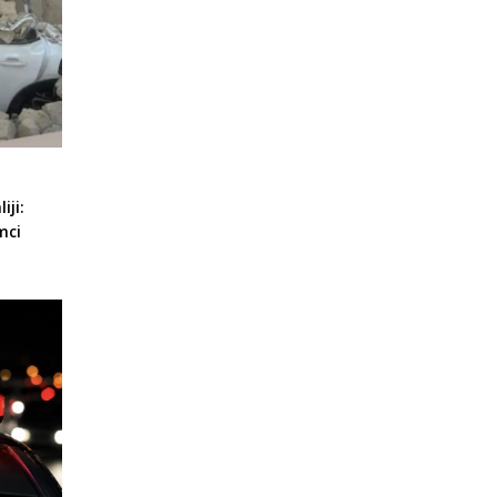
iji:
mci