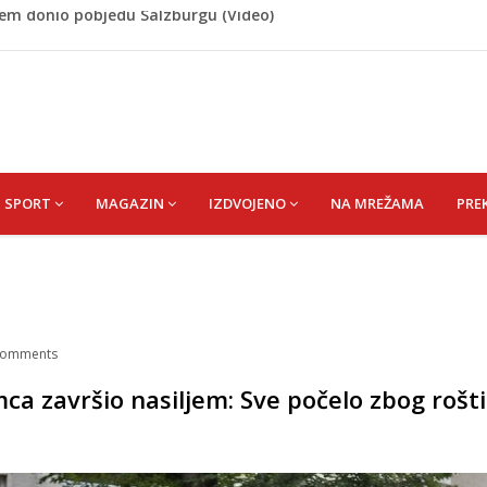
 Rašteli obilježena 31. godišnjica deblokade Unsko-sanskog
re, gradonačelnik Kelna pokrenuo istragu
azina
a: Vatrogasci nadljudskim naporima spriječili veću
cem donio pobjedu Salzburgu (Video)
SPORT
MAGAZIN
IZDVOJENO
NA MREŽAMA
PRE
omments
ca završio nasiljem: Sve počelo zbog rošti