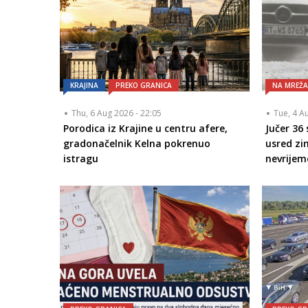
KRAJINA
PREKO GRANICA
NA MREŽ
Thu, 6 Aug 2026 - 22:05
Tue, 4 A
Porodica iz Krajine u centru afere,
Jučer 36
gradonačelnik Kelna pokrenuo
usred zi
istragu
nevrijem