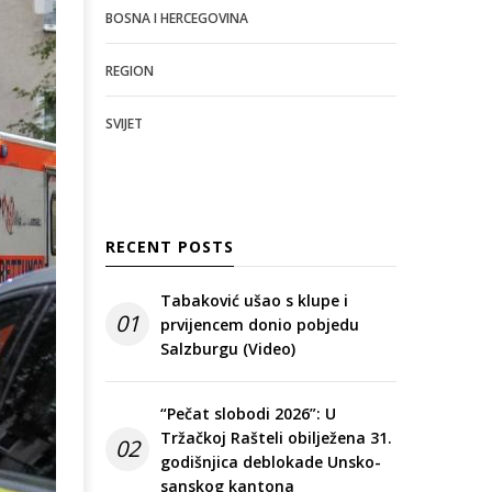
BOSNA I HERCEGOVINA
REGION
SVIJET
RECENT POSTS
Tabaković ušao s klupe i
01
prvijencem donio pobjedu
Salzburgu (Video)
“Pečat slobodi 2026”: U
Tržačkoj Rašteli obilježena 31.
02
godišnjica deblokade Unsko-
sanskog kantona