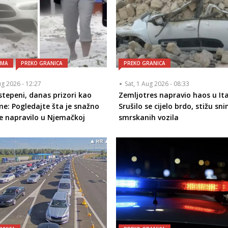
AMA
PREKO GRANICA
PREKO GRANICA
ug 2026 - 12:27
Sat, 1 Aug 2026 - 08:33
 stepeni, danas prizori kao
Zemljotres napravio haos u Ital
me: Pogledajte šta je snažno
Srušilo se cijelo brdo, stižu sni
e napravilo u Njemačkoj
smrskanih vozila