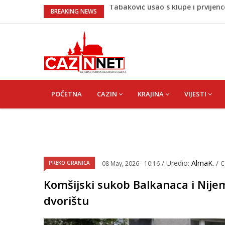
“Pečat slobodi 2026”: U Tržačkoj
BREAKING NEWS
kantona
Porodica iz Krajine u centru afe
Čestitka povodom Dana Grada C
Velika Kladuša pod udarom požar
tragediju
Tabaković ušao s klupe i prvijen
MAIN
NAVIGATION
POČETNA
CAZIN
KRAJINA
VIJESTI
/ Uredio:
AlmaK.
/
PREKO GRANICA
08 May, 2026 - 10:16
C
Komšijski sukob Balkanaca i Nijem
dvorištu