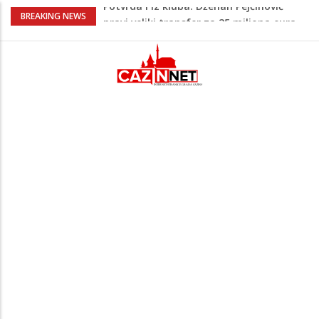
Psihijatrica: Ovo je greška koju većina
BREAKING NEWS
roditelja radi dok razgovara s
tinejdžerima
Na Ahiret preselila Tahirović (rođ.
Ćoralić) Alije
FIFA stala u odbranu Infantina nakon
skandala sa ljubavnicom
Meso koje se topi u ustima: Jednostavan
recept za sočnu junetinu u saftu
Potvrda i iz kluba: Dženan Pejčinović
pravi veliki transfer za 25 miliona eura