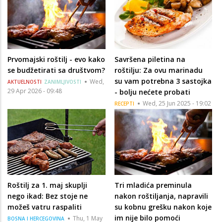
Prvomajski roštilj - evo kako
Savršena piletina na
se budžetirati sa društvom?
roštilju: Za ovu marinadu
su vam potrebna 3 sastojka
Wed,
AKTUELNOSTI
ZANIMLJIVOSTI
29 Apr 2026 - 09:48
- bolju nećete probati
Wed, 25 Jun 2025 - 19:02
RECEPTI
Roštilj za 1. maj skuplji
Tri mladića preminula
nego ikad: Bez stoje ne
nakon roštiljanja, napravili
možeš vatru raspaliti
su kobnu grešku nakon koje
im nije bilo pomoći
Thu, 1 May
BOSNA I HERCEGOVINA