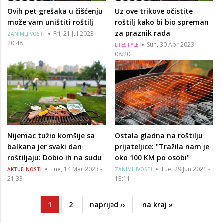
Ovih pet grešaka u čišćenju
Uz ove trikove očistite
može vam uništiti roštilj
roštilj kako bi bio spreman
za praznik rada
Fri, 21 Jul 2023 -
ZANIMLJIVOSTI
20:48
Sun, 30 Apr 2023 -
LIFESTYLE
08:20
Nijemac tužio komšije sa
Ostala gladna na roštilju
balkana jer svaki dan
prijateljice: "Tražila nam je
roštiljaju: Dobio ih na sudu
oko 100 KM po osobi"
Tue, 14 Mar 2023 -
Tue, 29 Jun 2021 -
AKTUELNOSTI
ZANIMLJIVOSTI
21:33
13:11
Current
1
Page
2
Next
naprijed ››
Last
na kraj »
Pagination
page
page
page