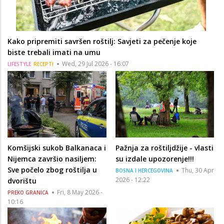
Kako pripremiti savršen roštilj: Savjeti za pečenje koje
biste trebali imati na umu
Wed, 29 Jul 2026 - 16:07
LIFESTYLE
RECEPTI
Komšijski sukob Balkanaca i
Pažnja za roštiljdžije - vlasti
Nijemca završio nasiljem:
su izdale upozorenje!!!
Sve počelo zbog roštilja u
Thu, 30 Apr
BOSNA I HERCEGOVINA
2026 - 12:22
dvorištu
Fri, 8 May 2026 -
PREKO GRANICA
10:16