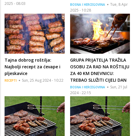
2025 - 08:03
Tue, 8 Apr
BOSNA I HERCEGOVINA
2025 - 10:28
Tajna dobrog roštilja:
GRUPA PRIJATELJA TRAŽILA
Najbolji recept za ćevape i
OSOBU ZA RAD NA ROŠTILJU
pljeskavice
ZA 40 KM DNEVNICU:
TREBAO SLUŽITI CIJELI DAN
Sun, 25 Aug 2024 - 10:22
RECEPTI
Sun, 21 Jul
BOSNA I HERCEGOVINA
2024 - 22:15