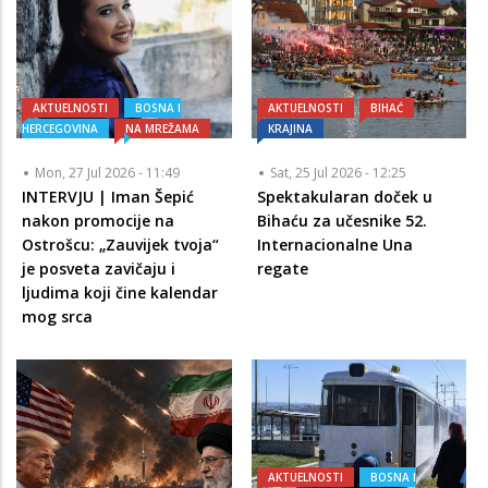
AKTUELNOSTI
BOSNA I
AKTUELNOSTI
BIHAĆ
HERCEGOVINA
NA MREŽAMA
KRAJINA
Mon, 27 Jul 2026 - 11:49
Sat, 25 Jul 2026 - 12:25
INTERVJU | Iman Šepić
Spektakularan doček u
nakon promocije na
Bihaću za učesnike 52.
Ostrošcu: „Zauvijek tvoja“
Internacionalne Una
je posveta zavičaju i
regate
ljudima koji čine kalendar
mog srca
AKTUELNOSTI
BOSNA I