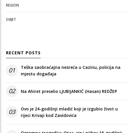
REGION
SVIJET
RECENT POSTS
Teška saobraćajna nesreća u Cazinu, policija na
01
mjestu događaja
02
Na Ahiret preselio LJUBIJANKIĆ (Hasan) REDŽEP
Ovo je 24-godišnji mladić koji je izgubio život u
03
rijeci Krivaji kod Zavidovića
Ogromna tragedija: Otac, sin i njihov 16-godišnji