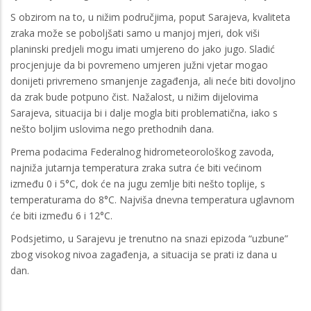
S obzirom na to, u nižim područjima, poput Sarajeva, kvaliteta
zraka može se poboljšati samo u manjoj mjeri, dok viši
planinski predjeli mogu imati umjereno do jako jugo. Sladić
procjenjuje da bi povremeno umjeren južni vjetar mogao
donijeti privremeno smanjenje zagađenja, ali neće biti dovoljno
da zrak bude potpuno čist. Nažalost, u nižim dijelovima
Sarajeva, situacija bi i dalje mogla biti problematična, iako s
nešto boljim uslovima nego prethodnih dana.
Prema podacima Federalnog hidrometeorološkog zavoda,
najniža jutarnja temperatura zraka sutra će biti većinom
između 0 i 5°C, dok će na jugu zemlje biti nešto toplije, s
temperaturama do 8°C. Najviša dnevna temperatura uglavnom
će biti između 6 i 12°C.
Podsjetimo, u Sarajevu je trenutno na snazi epizoda “uzbune”
zbog visokog nivoa zagađenja, a situacija se prati iz dana u
dan.