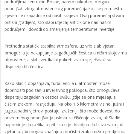
područjima centralne Bosne, barem nakratko, mogao
poboljšati zbog atmosferskog poremećaja koji se premješta
sjevernije i zapadnije od naših krajeva. Ovaj poremećaj stvara
pritisni gradijent, što slabi utjecaj anticiklone nad našim
područjem i dovodi do smanjenja temperaturne inverzije.
Prethodna statički stabilna atmosfera, uz vrlo slab vjetar,
omogućila je nakupljanje zagađujućih čestica u nižim slojevima
atmosfere, a slabi vertikalni pokreti zraka sprječavali su
disperziju tih čestica.
Kako Sladić objašnjava, turbulencija u atmosferi može
doprinositi podizanju inverzivnog poklopca, što omogućava
disperziju zagađenih čestica uvišu, gdje se one miješaju s
čišćim zrakom i razrjeđuju. Na oko 1,5 kilometra visine, južni i
jugozapadni vjetrovi postaju izraženiji, što može dovesti do
povremenog poboljšanja uslova za čišćenje zraka, ali Sladić
napominje da razlika u pritisku nije dovoljna da bi izazvala jak
vjetar koji bi mogao značajno pročistiti zrak u nižim predjelima.