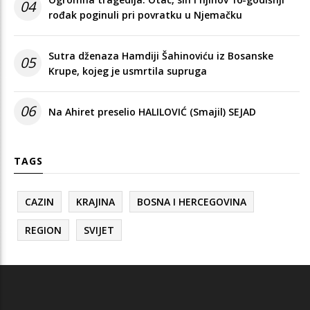
04
rođak poginuli pri povratku u Njemačku
Sutra dženaza Hamdiji Šahinoviću iz Bosanske
05
Krupe, kojeg je usmrtila supruga
06
Na Ahiret preselio HALILOVIĆ (Smajil) SEJAD
TAGS
CAZIN
KRAJINA
BOSNA I HERCEGOVINA
REGION
SVIJET