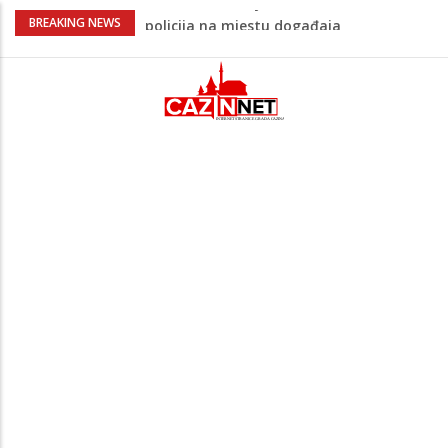
Ovo je 24-godišnji mladić koji je izgubio
BREAKING NEWS
život u rijeci Krivaji kod Zavidovića
Na Ahiret preselio LJUBIJANKIĆ (Hasan)
REDŽEP
Na Ahiret preselio HALILOVIĆ (Smajil)
SEJAD
Sutra dženaza Hamdiji Šahinoviću iz
Bosanske Krupe, kojeg je usmrtila
supruga
Teška saobraćajna nesreća u Cazinu,
policija na mjestu događaja