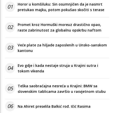
Horor u komšiluku: Sin osumnjičen da je nasmrt
01
pretukao majku, potom pokušao skočiti s terase
Promet kroz Hormuški moreuz drastično opao,
02
raste zabrinutost za globalnu opskrbu naftom
Veće plate za hiljade zaposlenih u Unsko-sanskom
03
kantonu
Evo gdje i kada nestaje struja u Krajini sutra i
04
tokom vikenda
Teška saobraćajna nesreća u Krajini: BMW sa
05
slovenskim tablicama završio u rasvjetnom stubu
06
Na Ahiret preselila Balkić rođ. Ičić Rasima