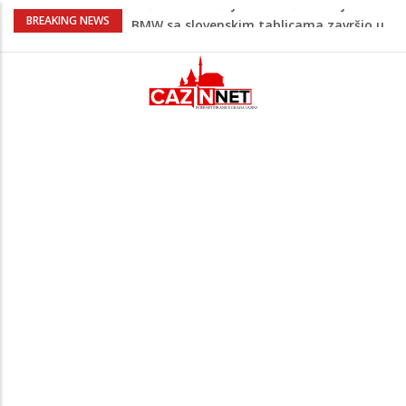
Evo gdje i kada nestaje struja u Krajini
BREAKING NEWS
sutra i tokom vikenda
Veće plate za hiljade zaposlenih u
Unsko-sanskom kantonu
Promet kroz Hormuški moreuz drastično
opao, raste zabrinutost za globalnu
opskrbu naftom
Horor u komšiluku: Sin osumnjičen da je
nasmrt pretukao majku, potom
pokušao skočiti s terase
Teška saobraćajna nesreća u Krajini:
BMW sa slovenskim tablicama završio u
rasvjetnom stubu