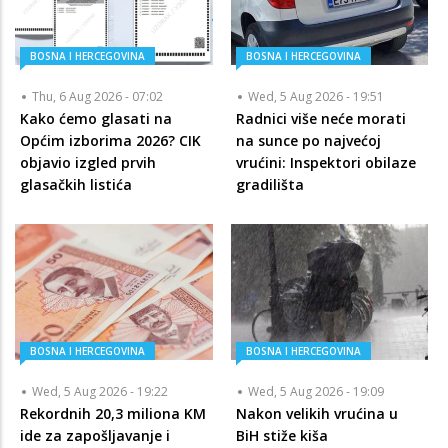
BOSNA I HERCEGOVINA
BOSNA I HERCEGOVINA
Thu, 6 Aug 2026 - 07:02
Wed, 5 Aug 2026 - 19:51
Kako ćemo glasati na
Radnici više neće morati
Općim izborima 2026? CIK
na sunce po najvećoj
objavio izgled prvih
vrućini: Inspektori obilaze
glasačkih listića
gradilišta
BOSNA I HERCEGOVINA
BOSNA I HERCEGOVINA
Wed, 5 Aug 2026 - 19:22
Wed, 5 Aug 2026 - 19:09
Rekordnih 20,3 miliona KM
Nakon velikih vrućina u
ide za zapošljavanje i
BiH stiže kiša