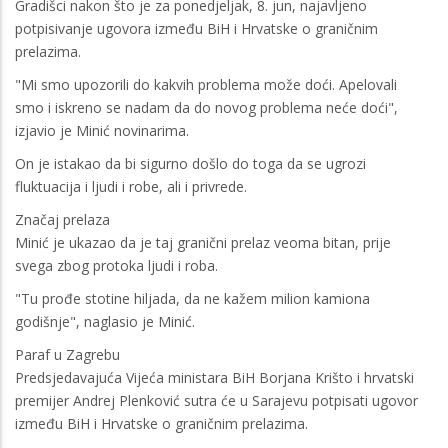
Gradišci nakon što je za ponedjeljak, 8. jun, najavljeno
potpisivanje ugovora između BiH i Hrvatske o graničnim
prelazima.
"Mi smo upozorili do kakvih problema može doći. Apelovali
smo i iskreno se nadam da do novog problema neće doći",
izjavio je Minić novinarima.
On je istakao da bi sigurno došlo do toga da se ugrozi
fluktuacija i ljudi i robe, ali i privrede.
Značaj prelaza
Minić je ukazao da je taj granični prelaz veoma bitan, prije
svega zbog protoka ljudi i roba.
"Tu prođe stotine hiljada, da ne kažem milion kamiona
godišnje", naglasio je Minić.
Paraf u Zagrebu
Predsjedavajuća Vijeća ministara BiH Borjana Krišto i hrvatski
premijer Andrej Plenković sutra će u Sarajevu potpisati ugovor
između BiH i Hrvatske o graničnim prelazima.