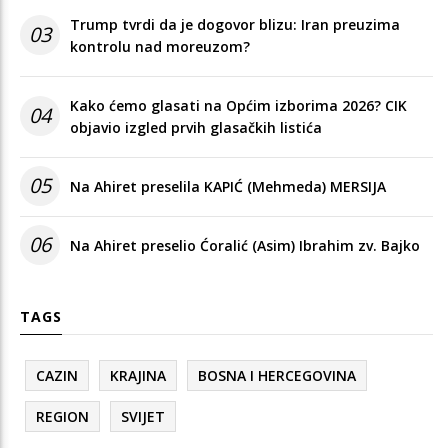
Trump tvrdi da je dogovor blizu: Iran preuzima
03
kontrolu nad moreuzom?
Kako ćemo glasati na Općim izborima 2026? CIK
04
objavio izgled prvih glasačkih listića
05
Na Ahiret preselila KAPIĆ (Mehmeda) MERSIJA
06
Na Ahiret preselio Ćoralić (Asim) Ibrahim zv. Bajko
TAGS
CAZIN
KRAJINA
BOSNA I HERCEGOVINA
REGION
SVIJET