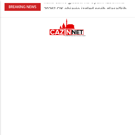
Trump tvrdi da je dogovor blizu: Iran
BREAKING NEWS
preuzima kontrolu nad moreuzom?
Peti korpus, Sila nebeska: Na današnji
dan Armija RBiH porazila je izdajnike u
Velikoj Kladuši
“Nemojte se iznenaditi”: Nedim Sladić
detaljno prognozirao šta nas čeka u
augustu i septembru
Na Ahiret preselila KAPIĆ (Mehmeda)
MERSIJA
Kako ćemo glasati na Općim izborima
2026? CIK objavio izgled prvih glasačkih
listića