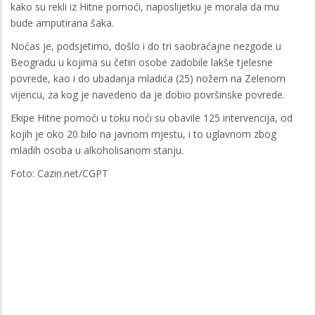
kako su rekli iz Hitne pomoći, naposlijetku je morala da mu
bude amputirana šaka.
Noćas je, podsjetimo, došlo i do tri saobraćajne nezgode u
Beogradu u kojima su četiri osobe zadobile lakše tjelesne
povrede, kao i do ubadanja mladića (25) nožem na Zelenom
vijencu, za kog je navedeno da je dobio površinske povrede.
Ekipe Hitne pomoći u toku noći su obavile 125 intervencija, od
kojih je oko 20 bilo na javnom mjestu, i to uglavnom zbog
mladih osoba u alkoholisanom stanju.
Foto: Cazin.net/CGPT