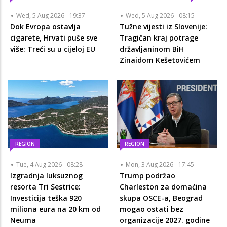
Wed, 5 Aug 2026 - 19:37
Wed, 5 Aug 2026 - 08:15
Dok Evropa ostavlja
Tužne vijesti iz Slovenije:
cigarete, Hrvati puše sve
Tragičan kraj potrage
više: Treći su u cijeloj EU
državljaninom BiH
Zinaidom Kešetovićem
REGION
REGION
Tue, 4 Aug 2026 - 08:28
Mon, 3 Aug 2026 - 17:45
Izgradnja luksuznog
Trump podržao
resorta Tri Sestrice:
Charleston za domaćina
Investicija teška 920
skupa OSCE-a, Beograd
miliona eura na 20 km od
mogao ostati bez
Neuma
organizacije 2027. godine