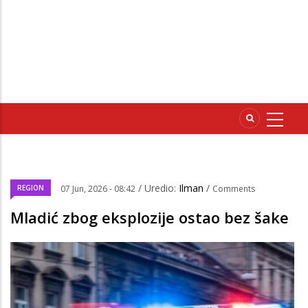
/ Uredio:
Ilman
/
REGION
07 Jun, 2026 - 08:42
Comments
Mladić zbog eksplozije ostao bez šake