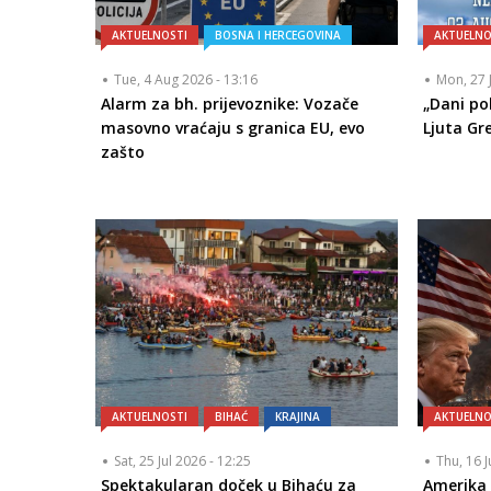
AKTUELNOSTI
BOSNA I HERCEGOVINA
AKTUELNO
Tue, 4 Aug 2026 - 13:16
Mon, 27 
Alarm za bh. prijevoznike: Vozače
„Dani po
masovno vraćaju s granica EU, evo
Ljuta Gr
zašto
AKTUELNOSTI
BIHAĆ
KRAJINA
AKTUELNO
Sat, 25 Jul 2026 - 12:25
Thu, 16 J
Spektakularan doček u Bihaću za
Amerika 