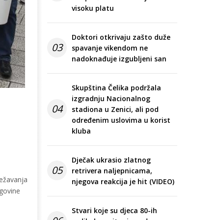
visoku platu
Doktori otkrivaju zašto duže
03
spavanje vikendom ne
nadoknađuje izgubljeni san
Skupština Čelika podržala
izgradnju Nacionalnog
04
stadiona u Zenici, ali pod
određenim uslovima u korist
kluba
Dječak ukrasio zlatnog
05
retrivera naljepnicama,
ježavanja
njegova reakcija je hit (VIDEO)
egovine
Stvari koje su djeca 80-ih