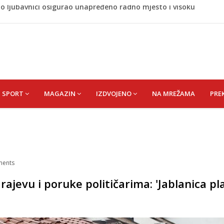
 rođen Alija Izetbegović, lider koji nije odstupao od svojih
a savršenog okusa bez korištenja tave
 bez pitanja, a danas moraju tražiti dopuštenje
naljepnicama, njegova reakcija je hit (VIDEO)
no ljubavnici osigurao unapređeno radno mjesto i visoku
SPORT
MAGAZIN
IZDVOJENO
NA MREŽAMA
PRE
ents
ajevu i poruke političarima: 'Jablanica pl