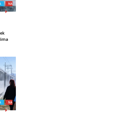
A
NA
jek
udima
A
NA