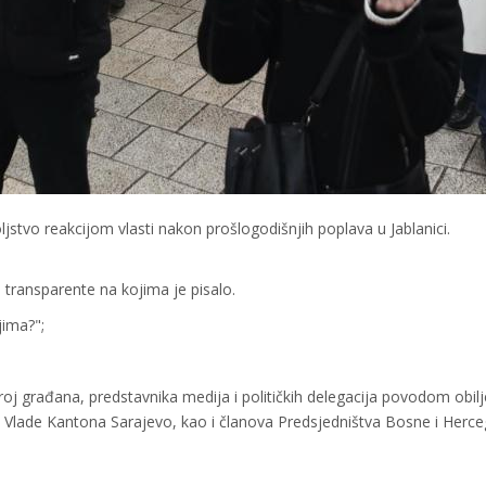
jstvo reakcijom vlasti nakon prošlogodišnjih poplava u Jablanici.
 transparente na kojima je pisalo.
jima?";
roj građana, predstavnika medija i političkih delegacija povodom obil
a Vlade Kantona Sarajevo, kao i članova Predsjedništva Bosne i Herc