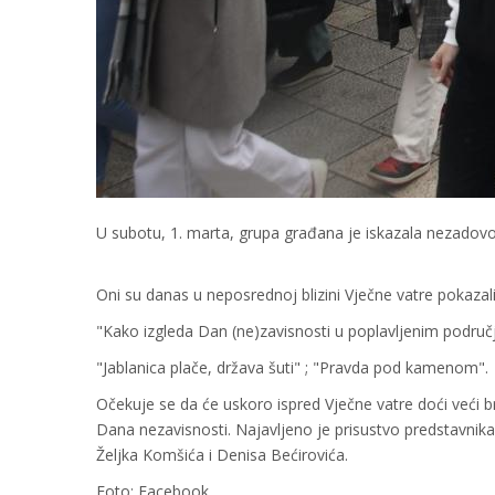
U subotu, 1. marta, grupa građana je iskazala nezadovol
Oni su danas u neposrednoj blizini Vječne vatre pokazali
"Kako izgleda Dan (ne)zavisnosti u poplavljenim područ
"Jablanica plače, država šuti" ; "Pravda pod kamenom".
Očekuje se da će uskoro ispred Vječne vatre doći veći b
Dana nezavisnosti. Najavljeno je prisustvo predstavnik
Željka Komšića i Denisa Bećirovića.
Foto: Facebook