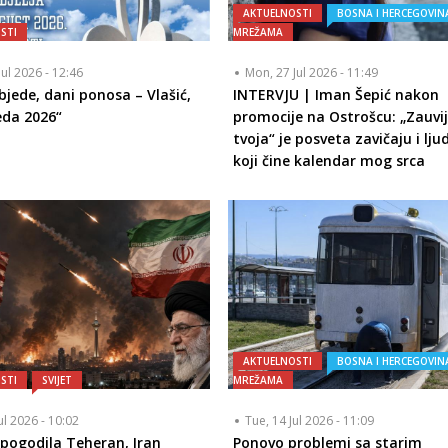
AKTUELNOSTI
BOSNA I HERCEGOVIN
STI
MREŽAMA
Jul 2026 - 12:46
Mon, 27 Jul 2026 - 11:49
bjede, dani ponosa – Vlašić,
INTERVJU | Iman Šepić nakon
eda 2026“
promocije na Ostrošcu: „Zauvi
tvoja“ je posveta zavičaju i lj
koji čine kalendar mog srca
AKTUELNOSTI
BOSNA I HERCEGOVIN
STI
SVIJET
MREŽAMA
ul 2026 - 10:02
Tue, 14 Jul 2026 - 11:09
pogodila Teheran, Iran
Ponovo problemi sa starim