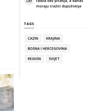
06
radila bez pitanja, a danas
moraju tražiti dopuštenje
TAGS
CAZIN
KRAJINA
BOSNA I HERCEGOVINA
REGION
SVIJET