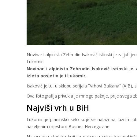
Novinar i alpinista Zehrudin Isaković istinski je zaljublje
Lukomir.
Novinar i alpinista Zehrudin Isaković istinski je
izleta posjetio je i Lukomir.
Isaković je tu, u sklopu serijala ''Vrhovi Balkana'' (AJB
Ova fotografija privukla je mnogo pažnje, prije svega 
Najviši vrh u BiH
Lukomir je planinsko selo koje se nalazi na južnim o
naseljenim mjestom Bosne i Hercegovine.
Na osnovu stećaka koji se nalaze u selu i koji potječu i