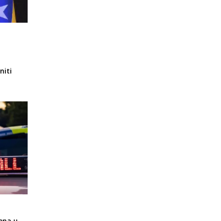
niti
ena u