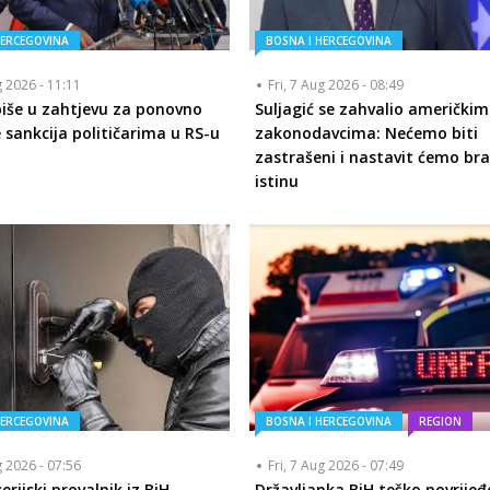
HERCEGOVINA
BOSNA I HERCEGOVINA
g 2026 - 11:11
Fri, 7 Aug 2026 - 08:49
piše u zahtjevu za ponovno
Suljagić se zahvalio američkim
 sankcija političarima u RS-u
zakonodavcima: Nećemo biti
zastrašeni i nastavit ćemo bra
istinu
HERCEGOVINA
BOSNA I HERCEGOVINA
REGION
g 2026 - 07:56
Fri, 7 Aug 2026 - 07:49
rijski provalnik iz BiH,
Državljanka BiH teško povrijeđ