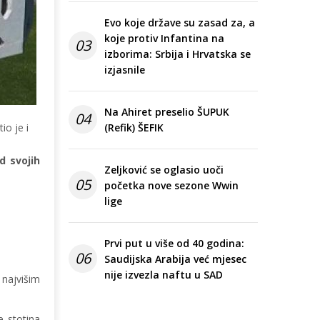
Evo koje države su zasad za, a
koje protiv Infantina na
03
izborima: Srbija i Hrvatska se
izjasnile
Na Ahiret preselio ŠUPUK
04
io je i
(Refik) ŠEFIK
d svojih
Zeljković se oglasio uoči
05
početka nove sezone Wwin
lige
Prvi put u više od 40 godina:
06
Saudijska Arabija već mjesec
nije izvezla naftu u SAD
 najvišim
e stotina