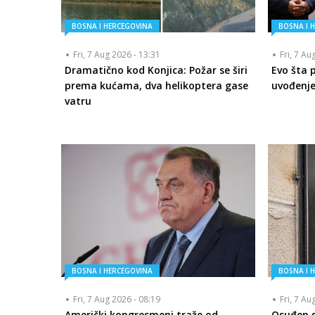
BOSNA I HERCEGOVINA
BOSNA I 
Fri, 7 Aug 2026 - 13:31
Fri, 7 Au
Dramatično kod Konjica: Požar se širi
Evo šta 
prema kućama, dva helikoptera gase
uvođenje
vatru
BOSNA I HERCEGOVINA
BOSNA I 
Fri, 7 Aug 2026 - 08:19
Fri, 7 Au
Američki kongresmeni traže od
Osuđen se