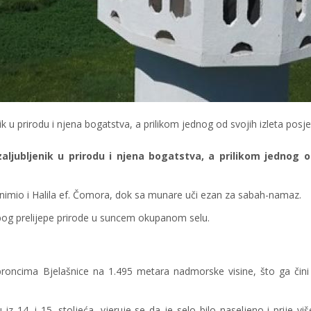
nik u prirodu i njena bogatstva, a prilikom jednog od svojih izleta posjet
 zaljubljenik u prirodu i njena bogatstva, a prilikom jednog o
), snimio i Halila ef. Čomora, dok sa munare uči ezan za sabah-namaz.
zbog prelijepe prirode u suncem okupanom selu.
broncima Bjelašnice na 1.495 metara nadmorske visine, što ga čini
z 14. i 15. stoljeća, vjeruje se da je selo bilo naseljeno i prije viš