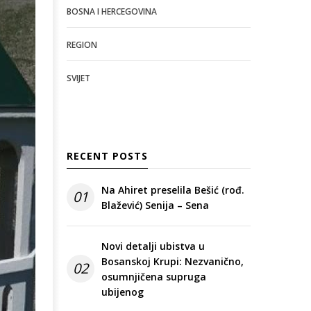
BOSNA I HERCEGOVINA
REGION
SVIJET
RECENT POSTS
Na Ahiret preselila Bešić (rođ.
01
Blažević) Senija – Sena
Novi detalji ubistva u
Bosanskoj Krupi: Nezvanično,
02
osumnjičena supruga
ubijenog