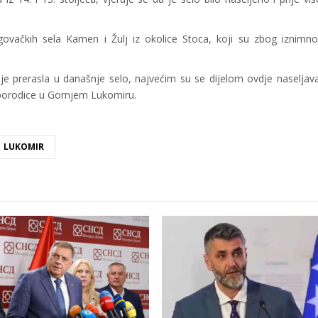
govačkih sela Kamen i Žulj iz okolice Stoca, koji su zbog iznimn
e prerasla u današnje selo, najvećim su se dijelom ovdje naseljavali
 porodice u Gornjem Lukomiru.
LUKOMIR