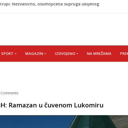
ažević) Senija – Sena
ŠEFIK
je protiv Infantina na izborima: Srbija i Hrvatska se
akon obilježavanja godišnjice: "Doživjela sam poniženje
 mom sinu"
j Krupi: Nezvanično, osumnjičena supruga ubijenog
SPORT
MAGAZIN
IZDVOJENO
NA MREŽAMA
PRE
/
Comments
 u BiH: Ramazan u čuvenom Lukomiru