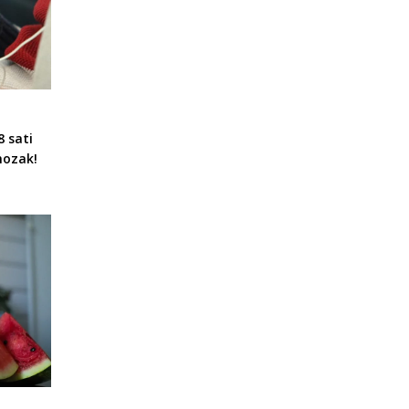
8 sati
mozak!