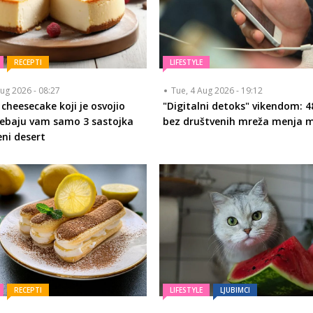
RECEPTI
LIFESTYLE
ug 2026 - 08:27
Tue, 4 Aug 2026 - 19:12
 cheesecake koji je osvojio
"Digitalni detoks" vikendom: 4
Trebaju vam samo 3 sastojka
bez društvenih mreža menja 
eni desert
RECEPTI
LIFESTYLE
LJUBIMCI