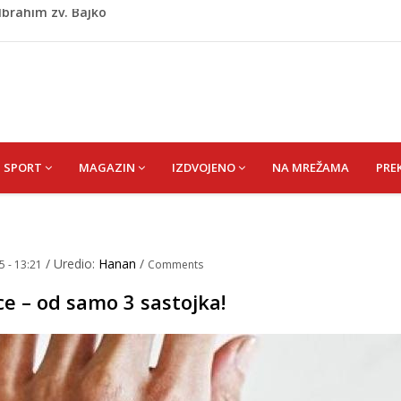
kiša
 zapošljavanje i očuvanje radnih mjesta
ti puše sve više: Treći su u cijeloj EU
 po najvećoj vrućini: Inspektori obilaze gradilišta
 Ibrahim zv. Bajko
SPORT
MAGAZIN
IZDVOJENO
NA MREŽAMA
PRE
/ Uredio:
Hanan
/
5 - 13:21
Comments
ce – od samo 3 sastojka!