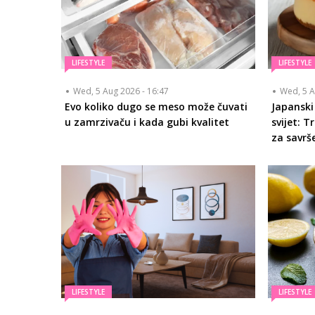
LIFESTYLE
LIFESTYLE
Wed, 5 Aug 2026 - 16:47
Wed, 5 A
Evo koliko dugo se meso može čuvati
Japanski
u zamrzivaču i kada gubi kvalitet
svijet: 
za savrš
LIFESTYLE
LIFESTYLE