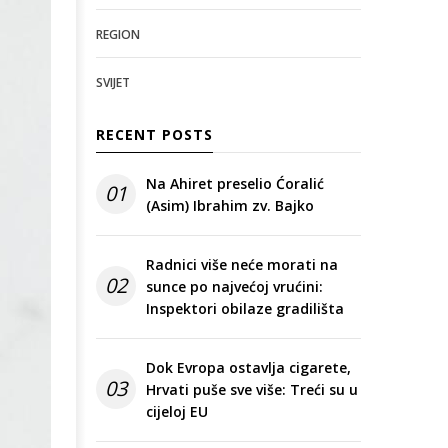
REGION
SVIJET
RECENT POSTS
Na Ahiret preselio Ćoralić
01
(Asim) Ibrahim zv. Bajko
Radnici više neće morati na
02
sunce po najvećoj vrućini:
Inspektori obilaze gradilišta
Dok Evropa ostavlja cigarete,
03
Hrvati puše sve više: Treći su u
cijeloj EU