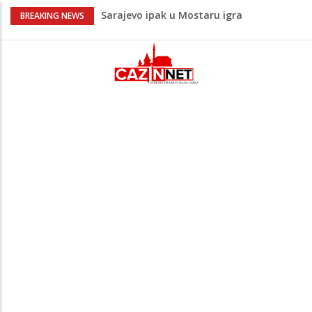
Sarajevo ipak u Mostaru igra
BREAKING NEWS
Čeferin odredio ko dijeli pravdu u 1 kolu
Premijer lige BiH
Lepa Brena pala na koncertu u Budvi
nakon kultnog zamaha nogom: "Nisi bio
na njenom koncertu ako nije pala"
Na Ahiret preselio BEKTAŠEVIĆ (HUSEIN)
HUSEIN-BEKTAŠ
Bingo Group i ove godine otvara vrata
VIP događaja građanima