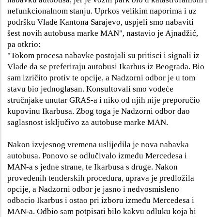
nefunkcionalnom stanju. Uprkos velikim naporima i uz
podršku Vlade Kantona Sarajevo, uspjeli smo nabaviti
šest novih autobusa marke MAN", nastavio je Ajnadžić,
pa otkrio:
"Tokom procesa nabavke postojali su pritisci i signali iz
Vlade da se preferiraju autobusi Ikarbus iz Beograda. Bio
sam izričito protiv te opcije, a Nadzorni odbor je u tom
stavu bio jednoglasan. Konsultovali smo vodeće
stručnjake unutar GRAS-a i niko od njih nije preporučio
kupovinu Ikarbusa. Zbog toga je Nadzorni odbor dao
saglasnost isključivo za autobuse marke MAN.
Nakon izvjesnog vremena uslijedila je nova nabavka
autobusa. Ponovo se odlučivalo između Mercedesa i
MAN-a s jedne strane, te Ikarbusa s druge. Nakon
provedenih tenderskih procedura, uprava je predložila
opcije, a Nadzorni odbor je jasno i nedvosmisleno
odbacio Ikarbus i ostao pri izboru između Mercedesa i
MAN-a. Odbio sam potpisati bilo kakvu odluku koja bi