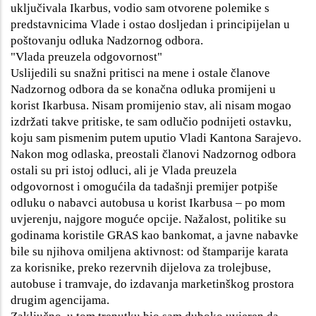
uključivala Ikarbus, vodio sam otvorene polemike s
predstavnicima Vlade i ostao dosljedan i principijelan u
poštovanju odluka Nadzornog odbora.
"Vlada preuzela odgovornost"
Uslijedili su snažni pritisci na mene i ostale članove
Nadzornog odbora da se konačna odluka promijeni u
korist Ikarbusa. Nisam promijenio stav, ali nisam mogao
izdržati takve pritiske, te sam odlučio podnijeti ostavku,
koju sam pismenim putem uputio Vladi Kantona Sarajevo.
Nakon mog odlaska, preostali članovi Nadzornog odbora
ostali su pri istoj odluci, ali je Vlada preuzela
odgovornost i omogućila da tadašnji premijer potpiše
odluku o nabavci autobusa u korist Ikarbusa – po mom
uvjerenju, najgore moguće opcije. Nažalost, politike su
godinama koristile GRAS kao bankomat, a javne nabavke
bile su njihova omiljena aktivnost: od štamparije karata
za korisnike, preko rezervnih dijelova za trolejbuse,
autobuse i tramvaje, do izdavanja marketinškog prostora
drugim agencijama.