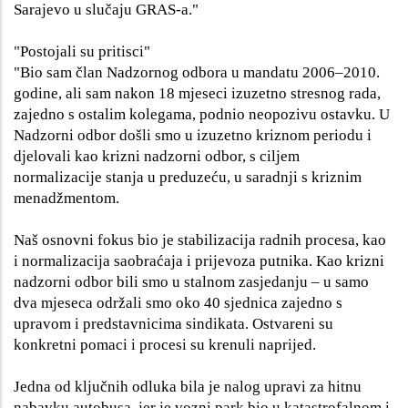
Sarajevo u slučaju GRAS-a."
"Postojali su pritisci"
"Bio sam član Nadzornog odbora u mandatu 2006–2010.
godine, ali sam nakon 18 mjeseci izuzetno stresnog rada,
zajedno s ostalim kolegama, podnio neopozivu ostavku. U
Nadzorni odbor došli smo u izuzetno kriznom periodu i
djelovali kao krizni nadzorni odbor, s ciljem
normalizacije stanja u preduzeću, u saradnji s kriznim
menadžmentom.
Naš osnovni fokus bio je stabilizacija radnih procesa, kao
i normalizacija saobraćaja i prijevoza putnika. Kao krizni
nadzorni odbor bili smo u stalnom zasjedanju – u samo
dva mjeseca održali smo oko 40 sjednica zajedno s
upravom i predstavnicima sindikata. Ostvareni su
konkretni pomaci i procesi su krenuli naprijed.
Jedna od ključnih odluka bila je nalog upravi za hitnu
nabavku autobusa, jer je vozni park bio u katastrofalnom i