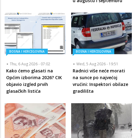
u augustu i septembru
BOSNA I HERCEGOVINA
BOSNA I HERCEGOVINA
Thu, 6 Aug 2026 - 07:02
Wed, 5 Aug 2026 - 19:51
Kako ćemo glasati na
Radnici više neće morati
Općim izborima 2026? CIK
na sunce po najvećoj
objavio izgled prvih
vrućini: Inspektori obilaze
glasačkih listića
gradilišta