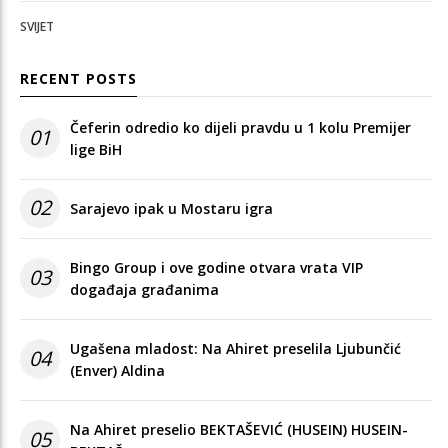
SVIJET
RECENT POSTS
Čeferin odredio ko dijeli pravdu u 1 kolu Premijer
01
lige BiH
02
Sarajevo ipak u Mostaru igra
Bingo Group i ove godine otvara vrata VIP
03
događaja građanima
Ugašena mladost: Na Ahiret preselila Ljubunčić
04
(Enver) Aldina
Na Ahiret preselio BEKTAŠEVIĆ (HUSEIN) HUSEIN-
05