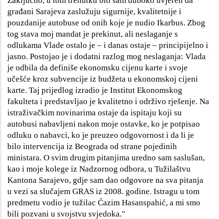
Zaključno, u tom trenutku bio sam duboko uvjeren da
građani Sarajeva zaslužuju sigurnije, kvalitetnije i
pouzdanije autobuse od onih koje je nudio Ikarbus. Zbog
tog stava moj mandat je prekinut, ali neslaganje s
odlukama Vlade ostalo je – i danas ostaje – principijelno i
jasno. Postojao je i dodatni razlog mog neslaganja: Vlada
je odbila da definiše ekonomsku cijenu karte i svoje
učešće kroz subvencije iz budžeta u ekonomskoj cijeni
karte. Taj prijedlog izradio je Institut Ekonomskog
fakulteta i predstavljao je kvalitetno i održivo rješenje. Na
istraživačkim novinarima ostaje da ispitaju koji su
autobusi nabavljeni nakon moje ostavke, ko je potpisao
odluku o nabavci, ko je preuzeo odgovornost i da li je
bilo intervencija iz Beograda od strane pojedinih
ministara. O svim drugim pitanjima uredno sam saslušan,
kao i moje kolege iz Nadzornog odbora, u Tužilaštvu
Kantona Sarajevo, gdje sam dao odgovore na sva pitanja
u vezi sa slučajem GRAS iz 2008. godine. Istragu u tom
predmetu vodio je tužilac Ćazim Hasanspahić, a mi smo
bili pozvani u svojstvu svjedoka."