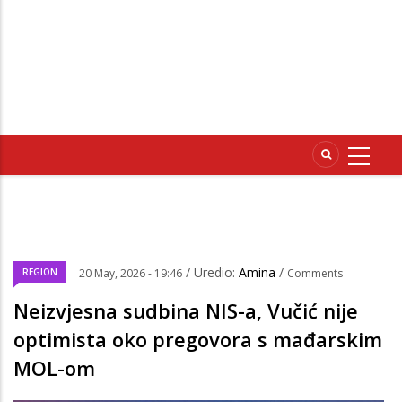
/ Uredio:
Amina
/
REGION
20 May, 2026 - 19:46
Comments
Neizvjesna sudbina NIS-a, Vučić nije
optimista oko pregovora s mađarskim
MOL-om