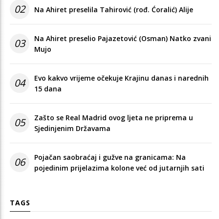
02
Na Ahiret preselila Tahirović (rođ. Ćoralić) Alije
Na Ahiret preselio Pajazetović (Osman) Natko zvani
03
Mujo
Evo kakvo vrijeme očekuje Krajinu danas i narednih
04
15 dana
Zašto se Real Madrid ovog ljeta ne priprema u
05
Sjedinjenim Državama
Pojačan saobraćaj i gužve na granicama: Na
06
pojedinim prijelazima kolone već od jutarnjih sati
TAGS