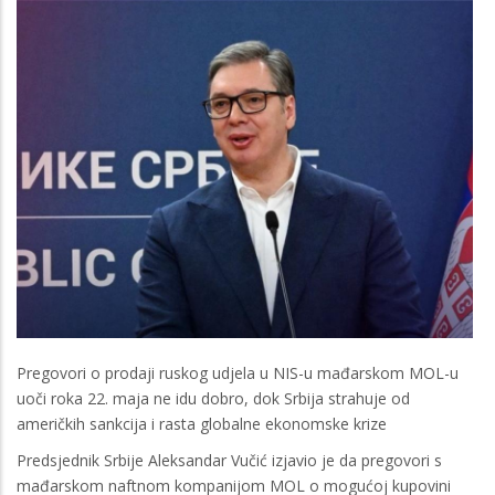
Pregovori o prodaji ruskog udjela u NIS-u mađarskom MOL-u
uoči roka 22. maja ne idu dobro, dok Srbija strahuje od
američkih sankcija i rasta globalne ekonomske krize
Predsjednik Srbije Aleksandar Vučić izjavio je da pregovori s
mađarskom naftnom kompanijom MOL o mogućoj kupovini