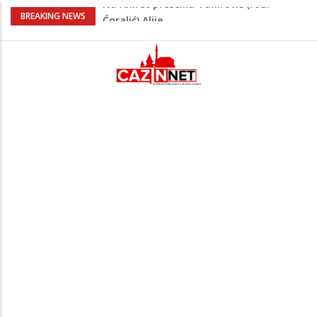
FIFA stala u odbranu Infantina nakon
BREAKING NEWS
skandala sa ljubavnicom
Zašto se Real Madrid ovog ljeta ne
priprema u Sjedinjenim Državama
Evo kakvo vrijeme očekuje Krajinu danas
i narednih 15 dana
Na Ahiret preselio Pajazetović (Osman)
Natko zvani Mujo
Na Ahiret preselila Tahirović (rođ.
Ćoralić) Alije