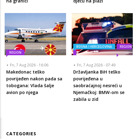
na granici
djecu na plaži
BOSNA I HERCEGOVINA
REGION
REGION
Fri, 7 Aug 2026 - 16:06
Fri, 7 Aug 2026 - 07:49
Makedonac teško
Državljanka BiH teško
povrijeđen nakon pada sa
povrijeđena u
tobogana: Vlada šalje
saobraćajnoj nesreći u
avion po njega
Njemačkoj: BMW-om se
zabila u zid
CATEGORIES