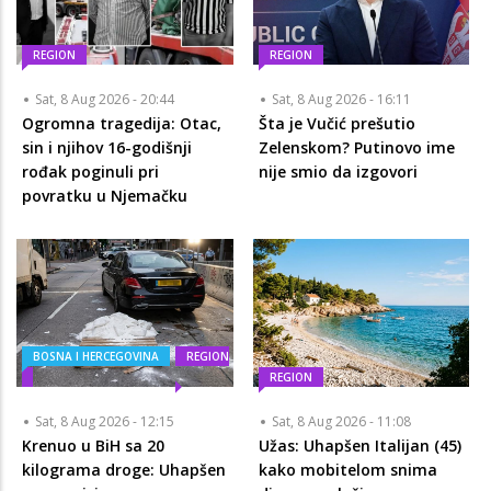
REGION
REGION
Sat, 8 Aug 2026 - 20:44
Sat, 8 Aug 2026 - 16:11
Ogromna tragedija: Otac,
Šta je Vučić prešutio
sin i njihov 16-godišnji
Zelenskom? Putinovo ime
rođak poginuli pri
nije smio da izgovori
povratku u Njemačku
BOSNA I HERCEGOVINA
REGION
REGION
Sat, 8 Aug 2026 - 12:15
Sat, 8 Aug 2026 - 11:08
Krenuo u BiH sa 20
Užas: Uhapšen Italijan (45)
kilograma droge: Uhapšen
kako mobitelom snima