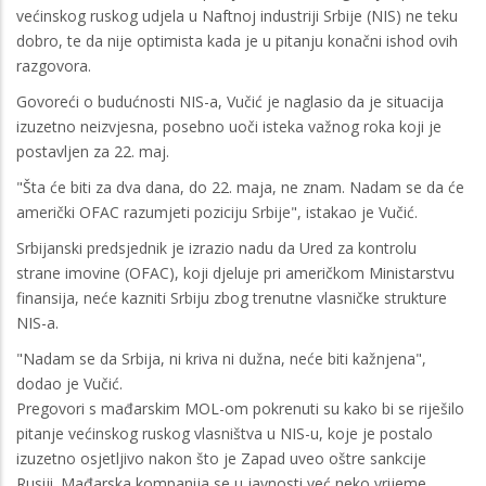
većinskog ruskog udjela u Naftnoj industriji Srbije (NIS) ne teku
dobro, te da nije optimista kada je u pitanju konačni ishod ovih
razgovora.
Govoreći o budućnosti NIS-a, Vučić je naglasio da je situacija
izuzetno neizvjesna, posebno uoči isteka važnog roka koji je
postavljen za 22. maj.
"Šta će biti za dva dana, do 22. maja, ne znam. Nadam se da će
američki OFAC razumjeti poziciju Srbije", istakao je Vučić.
Srbijanski predsjednik je izrazio nadu da Ured za kontrolu
strane imovine (OFAC), koji djeluje pri američkom Ministarstvu
finansija, neće kazniti Srbiju zbog trenutne vlasničke strukture
NIS-a.
"Nadam se da Srbija, ni kriva ni dužna, neće biti kažnjena",
dodao je Vučić.
Pregovori s mađarskim MOL-om pokrenuti su kako bi se riješilo
pitanje većinskog ruskog vlasništva u NIS-u, koje je postalo
izuzetno osjetljivo nakon što je Zapad uveo oštre sankcije
Rusiji. Mađarska kompanija se u javnosti već neko vrijeme