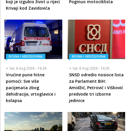
koji je izgubio život u rijeci
Poginuo motociklista
Krivaji kod Zavidovića
BOSNA I HERCEGOVINA
BOSNA I HERCEGOVINA
Sat, 8 Aug 2026 - 18:36
Sat, 8 Aug 2026 - 16:35
Vrućine pune hitne
SNSD odredio nosioce lista
pomoći: Sve više
za Parlament BiH:
pacijenata zbog
Amidžić, Petrović i Višković
dehidracije, vrtoglavice i
predvode tri izborne
kolapsa
jedinice