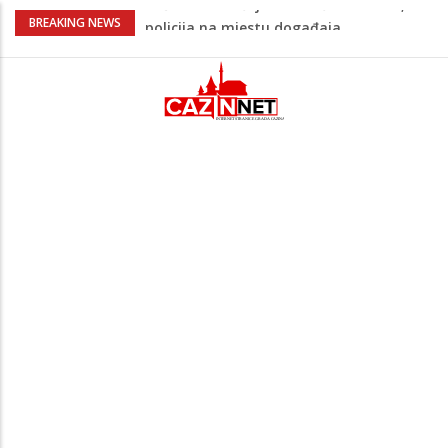
Ovo je 24-godišnji mladić koji je izgubio
BREAKING NEWS
život u rijeci Krivaji kod Zavidovića
Na Ahiret preselio LJUBIJANKIĆ (Hasan)
REDŽEP
Na Ahiret preselio HALILOVIĆ (Smajil)
SEJAD
Sutra dženaza Hamdiji Šahinoviću iz
Bosanske Krupe, kojeg je usmrtila
supruga
Teška saobraćajna nesreća u Cazinu,
policija na mjestu događaja