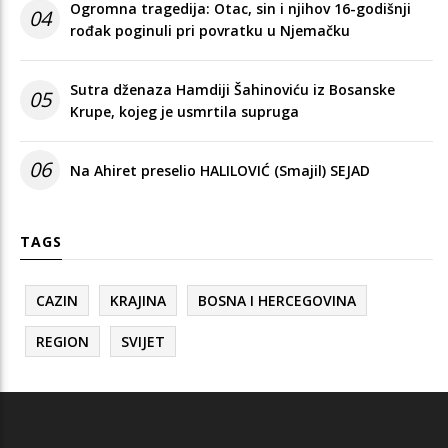
Ogromna tragedija: Otac, sin i njihov 16-godišnji
04
rođak poginuli pri povratku u Njemačku
Sutra dženaza Hamdiji Šahinoviću iz Bosanske
05
Krupe, kojeg je usmrtila supruga
06
Na Ahiret preselio HALILOVIĆ (Smajil) SEJAD
TAGS
CAZIN
KRAJINA
BOSNA I HERCEGOVINA
REGION
SVIJET