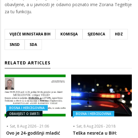
obavljene, a u javnosti je odavno poznato ime Zorana Tegeltije
za tu funkciju.
VIJEĆE MINISTARA BIH
KOMISIJA
SJEDNICA
HDZ
SNSD
SDA
RELATED ARTICLES
BOSNA I HERCEGOVINA
OBAVIJEST O SMRTI
BOSNA I HERCEGOVINA
Sat, 8 Aug 2026 - 21:06
Sat, 8 Aug 2026 - 20:18
Ovo je 24-godišnji mladić
Teška nesreća u BiH: