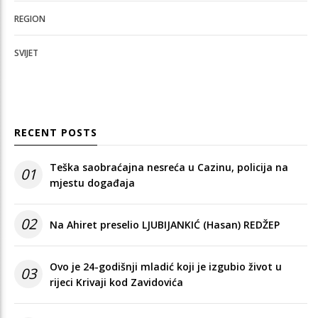
REGION
SVIJET
RECENT POSTS
Teška saobraćajna nesreća u Cazinu, policija na
01
mjestu događaja
02
Na Ahiret preselio LJUBIJANKIĆ (Hasan) REDŽEP
Ovo je 24-godišnji mladić koji je izgubio život u
03
rijeci Krivaji kod Zavidovića