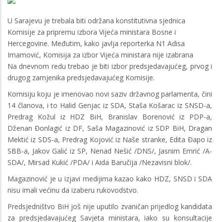
U Sarajevu je trebala biti održana konstitutivna sjednica
Komisije za pripremu izbora Vijeća ministara Bosne i
Hercegovine. Međutim, kako javlja reporterka N1 Adisa
Imamović, Komisija za izbor Vijeća ministara nije izabrana
Na dnevnom redu trebao je biti izbor predsjedavajućeg, prvog i
drugog zamjenika predsjedavajućeg Komisije.
Komisiju koju je imenovao novi saziv državnog parlamenta, čini
14 članova, i to Halid Genjac iz SDA, Staša Košarac iz SNSD-a,
Predrag Kožul iz HDZ BiH, Branislav Borenović iz PDP-a,
Dženan Đonlagić iz DF, Saša Magazinović iz SDP BiH, Dragan
Mektić iz SDS-a, Predrag Kojović iz Naše stranke, Edita Đapo iz
SBB-a, Jakov Galić iz SP, Nenad Nešić /DNS/, Jasnim Emrić /A-
SDA/, Mirsad Kukić /PDA/ i Aida Baručija /Nezavisni blok/.
Magazinović je u izjavi medijima kazao kako HDZ, SNSD i SDA
nisu imali većinu da izaberu rukovodstvo.
Predsjedništvo BiH još nije uputilo zvaničan prijedlog kandidata
za predsjedavajućeg Savjeta ministara, iako su konsultacije