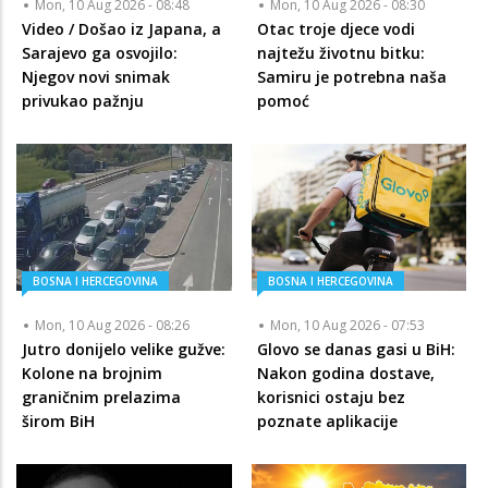
Mon, 10 Aug 2026 - 08:48
Mon, 10 Aug 2026 - 08:30
Video / Došao iz Japana, a
Otac troje djece vodi
Sarajevo ga osvojilo:
najtežu životnu bitku:
Njegov novi snimak
Samiru je potrebna naša
privukao pažnju
pomoć
BOSNA I HERCEGOVINA
BOSNA I HERCEGOVINA
Mon, 10 Aug 2026 - 08:26
Mon, 10 Aug 2026 - 07:53
Jutro donijelo velike gužve:
Glovo se danas gasi u BiH:
Kolone na brojnim
Nakon godina dostave,
graničnim prelazima
korisnici ostaju bez
širom BiH
poznate aplikacije