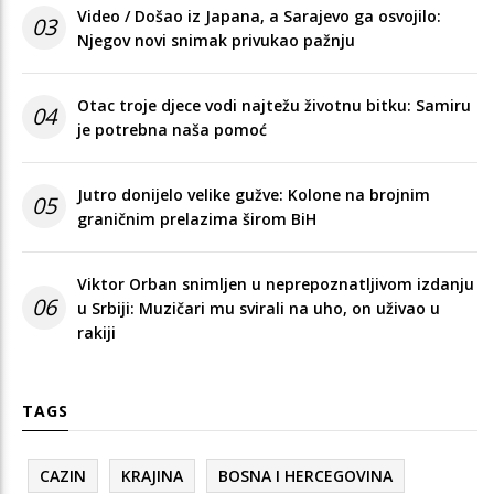
Video / Došao iz Japana, a Sarajevo ga osvojilo:
03
Njegov novi snimak privukao pažnju
Otac troje djece vodi najtežu životnu bitku: Samiru
04
je potrebna naša pomoć
Jutro donijelo velike gužve: Kolone na brojnim
05
graničnim prelazima širom BiH
Viktor Orban snimljen u neprepoznatljivom izdanju
06
u Srbiji: Muzičari mu svirali na uho, on uživao u
rakiji
TAGS
CAZIN
KRAJINA
BOSNA I HERCEGOVINA