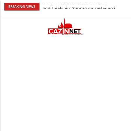
Green Coast dovodi Nammos Hotels &
BREAKING NEWS
Resorts u Albaniju: Na Albanskoj rivijeri
nastaje nova lifestyle destinacija
Viktor Orban snimljen u
neprepoznatljivom izdanju u Srbiji:
Muzičari mu svirali na uho, on uživao u
rakiji
Jutro donijelo velike gužve: Kolone na
brojnim graničnim prelazima širom BiH
Otac troje djece vodi najtežu životnu
bitku: Samiru je potrebna naša pomoć
Ušao u dvorište i nasrnuo na 30-
godišnjakinju: Suprug ga savladao i
zadržao do dolaska policije