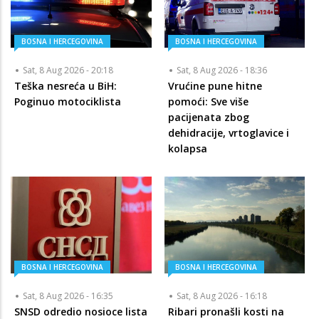
BOSNA I HERCEGOVINA
BOSNA I HERCEGOVINA
Sat, 8 Aug 2026 - 20:18
Sat, 8 Aug 2026 - 18:36
Teška nesreća u BiH:
Vrućine pune hitne
Poginuo motociklista
pomoći: Sve više
pacijenata zbog
dehidracije, vrtoglavice i
kolapsa
BOSNA I HERCEGOVINA
BOSNA I HERCEGOVINA
Sat, 8 Aug 2026 - 16:35
Sat, 8 Aug 2026 - 16:18
SNSD odredio nosioce lista
Ribari pronašli kosti na