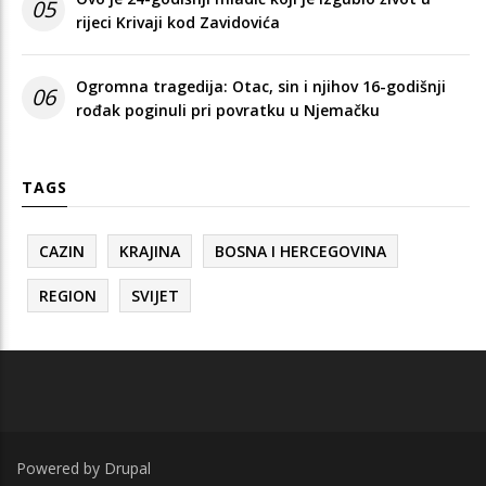
05
rijeci Krivaji kod Zavidovića
Ogromna tragedija: Otac, sin i njihov 16-godišnji
06
rođak poginuli pri povratku u Njemačku
TAGS
CAZIN
KRAJINA
BOSNA I HERCEGOVINA
REGION
SVIJET
Powered by
Drupal