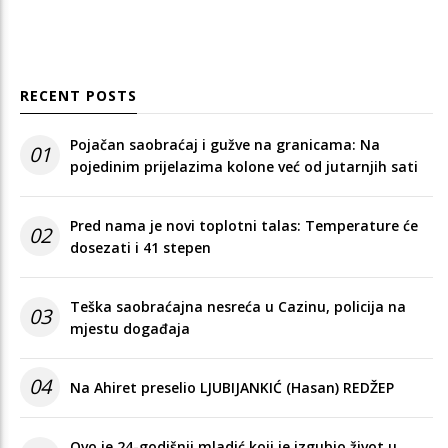
RECENT POSTS
Pojačan saobraćaj i gužve na granicama: Na
01
pojedinim prijelazima kolone već od jutarnjih sati
Pred nama je novi toplotni talas: Temperature će
02
dosezati i 41 stepen
Teška saobraćajna nesreća u Cazinu, policija na
03
mjestu događaja
04
Na Ahiret preselio LJUBIJANKIĆ (Hasan) REDŽEP
Ovo je 24-godišnji mladić koji je izgubio život u