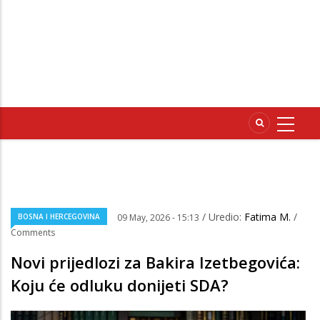
/ Uredio:
Fatima M.
/
BOSNA I HERCEGOVINA
09 May, 2026 - 15:13
Comments
Novi prijedlozi za Bakira Izetbegovića:
Koju će odluku donijeti SDA?