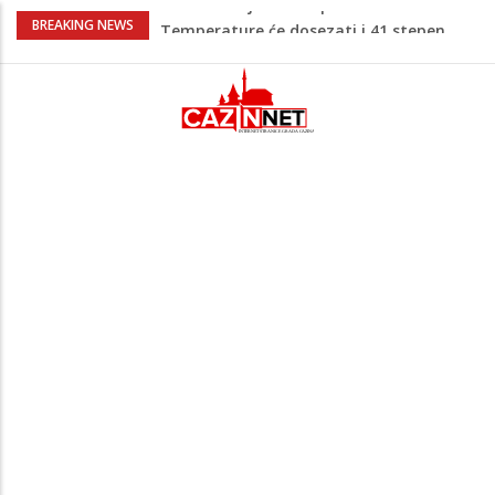
Pojačan saobraćaj i gužve na granicama:
BREAKING NEWS
Na pojedinim prijelazima kolone već od
jutarnjih sati
Teška saobraćajna nesreća u Cazinu,
policija na mjestu događaja
Ovo je 24-godišnji mladić koji je izgubio
život u rijeci Krivaji kod Zavidovića
Na Ahiret preselio LJUBIJANKIĆ (Hasan)
REDŽEP
Pred nama je novi toplotni talas:
Temperature će dosezati i 41 stepen