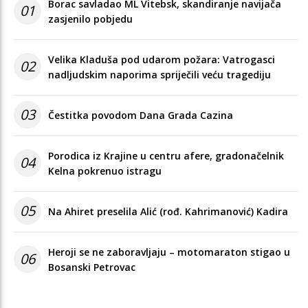
Borac savladao ML Vitebsk, skandiranje navijača
01
zasjenilo pobjedu
Velika Kladuša pod udarom požara: Vatrogasci
02
nadljudskim naporima spriječili veću tragediju
03
Čestitka povodom Dana Grada Cazina
Porodica iz Krajine u centru afere, gradonačelnik
04
Kelna pokrenuo istragu
05
Na Ahiret preselila Alić (rođ. Kahrimanović) Kadira
Heroji se ne zaboravljaju – motomaraton stigao u
06
Bosanski Petrovac