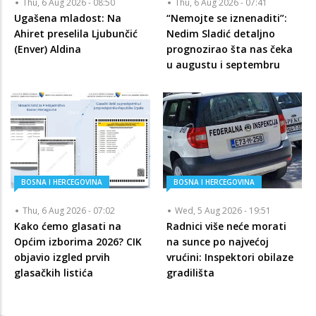
Thu, 6 Aug 2026 - 08:50
Thu, 6 Aug 2026 - 07:41
Ugašena mladost: Na
“Nemojte se iznenaditi”:
Ahiret preselila Ljubunčić
Nedim Sladić detaljno
(Enver) Aldina
prognozirao šta nas čeka
u augustu i septembru
BOSNA I HERCEGOVINA
BOSNA I HERCEGOVINA
Thu, 6 Aug 2026 - 07:02
Wed, 5 Aug 2026 - 19:51
Kako ćemo glasati na
Radnici više neće morati
Općim izborima 2026? CIK
na sunce po najvećoj
objavio izgled prvih
vrućini: Inspektori obilaze
glasačkih listića
gradilišta