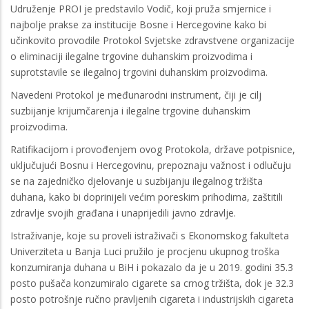
Udruženje PROI je predstavilo Vodič, koji pruža smjernice i
najbolje prakse za institucije Bosne i Hercegovine kako bi
učinkovito provodile Protokol Svjetske zdravstvene organizacije
o eliminaciji ilegalne trgovine duhanskim proizvodima i
suprotstavile se ilegalnoj trgovini duhanskim proizvodima.
Navedeni Protokol je međunarodni instrument, čiji je cilj
suzbijanje krijumčarenja i ilegalne trgovine duhanskim
proizvodima.
Ratifikacijom i provođenjem ovog Protokola, države potpisnice,
uključujući Bosnu i Hercegovinu, prepoznaju važnost i odlučuju
se na zajedničko djelovanje u suzbijanju ilegalnog tržišta
duhana, kako bi doprinijeli većim poreskim prihodima, zaštitili
zdravlje svojih građana i unaprijedili javno zdravlje.
Istraživanje, koje su proveli istraživači s Ekonomskog fakulteta
Univerziteta u Banja Luci pružilo je procjenu ukupnog troška
konzumiranja duhana u BiH i pokazalo da je u 2019. godini 35.3
posto pušača konzumiralo cigarete sa crnog tržišta, dok je 32.3
posto potrošnje ručno pravljenih cigareta i industrijskih cigareta