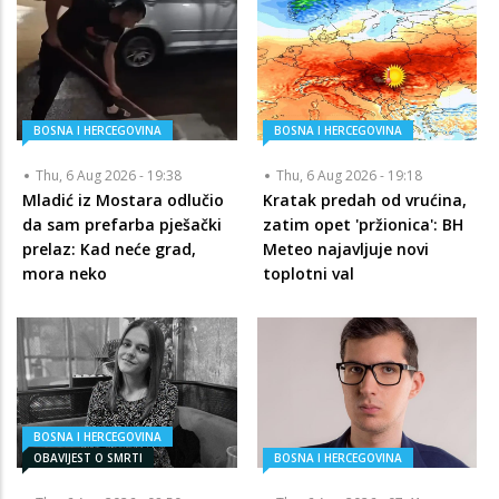
BOSNA I HERCEGOVINA
BOSNA I HERCEGOVINA
Thu, 6 Aug 2026 - 19:38
Thu, 6 Aug 2026 - 19:18
Mladić iz Mostara odlučio
Kratak predah od vrućina,
da sam prefarba pješački
zatim opet 'pržionica': BH
prelaz: Kad neće grad,
Meteo najavljuje novi
mora neko
toplotni val
BOSNA I HERCEGOVINA
OBAVIJEST O SMRTI
BOSNA I HERCEGOVINA