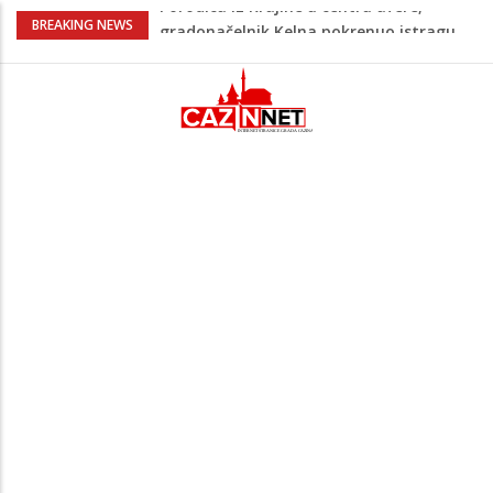
Čestitka povodom Dana Grada Cazina
BREAKING NEWS
Velika Kladuša pod udarom požara:
Vatrogasci nadljudskim naporima
spriječili veću tragediju
Borac savladao ML Vitebsk, skandiranje
navijača zasjenilo pobjedu
Na Ahiret preselila Alić (rođ.
Kahrimanović) Kadira
Porodica iz Krajine u centru afere,
gradonačelnik Kelna pokrenuo istragu