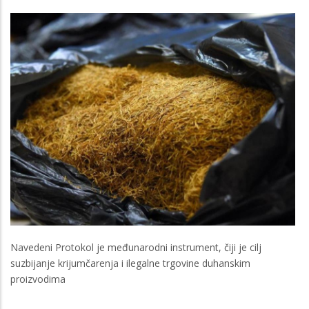
Navedeni Protokol je međunarodni instrument, čiji je cilj
suzbijanje krijumčarenja i ilegalne trgovine duhanskim
proizvodima