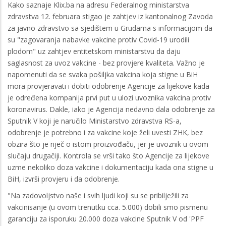
Kako saznaje Klix.ba na adresu Federalnog ministarstva
zdravstva 12. februara stigao je zahtjev iz kantonalnog Zavoda
za javno zdravstvo sa sjedištem u Grudama s informacijom da
su "zagovaranja nabavke vakcine protiv Covid-19 urodili
plodom" uz zahtjev entitetskom ministarstvu da daju
saglasnost za uvoz vakcine - bez provjere kvaliteta. Važno je
napomenuti da se svaka pošiljka vakcina koja stigne u BiH
mora provjeravati i dobiti odobrenje Agencije za lijekove kada
je određena kompanija prvi put u ulozi uvoznika vakcina protiv
koronavirus. Dakle, iako je Agencija nedavno dala odobrenje za
Sputnik V koji je naručilo Ministarstvo zdravstva RS-a,
odobrenje je potrebno i za vakcine koje želi uvesti ZHK, bez
obzira što je riječ o istom proizvođaču, jer je uvoznik u ovom
slučaju drugačiji. Kontrola se vrši tako što Agencije za lijekove
uzme nekoliko doza vakcine i dokumentaciju kada ona stigne u
BiH, izvrši provjeru i da odobrenje.
"Na zadovoljstvo naše i svih ljudi koji su se pribilježili za
vakcinisanje (u ovom trenutku cca. 5.000) dobili smo pismenu
garanciju za isporuku 20.000 doza vakcine Sputnik V od 'PPF