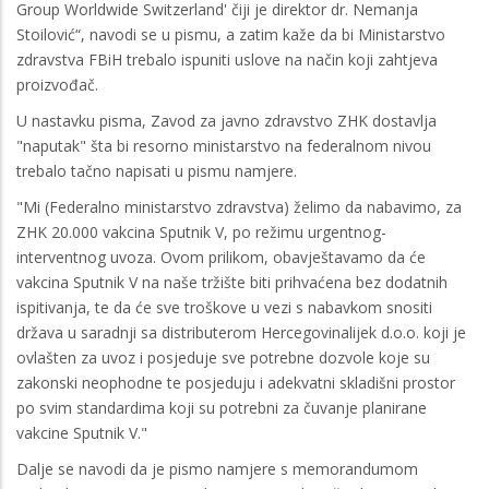
Group Worldwide Switzerland' čiji je direktor dr. Nemanja
Stoilović“, navodi se u pismu, a zatim kaže da bi Ministarstvo
zdravstva FBiH trebalo ispuniti uslove na način koji zahtjeva
proizvođač.
U nastavku pisma, Zavod za javno zdravstvo ZHK dostavlja
"naputak" šta bi resorno ministarstvo na federalnom nivou
trebalo tačno napisati u pismu namjere.
"Mi (Federalno ministarstvo zdravstva) želimo da nabavimo, za
ZHK 20.000 vakcina Sputnik V, po režimu urgentnog-
interventnog uvoza. Ovom prilikom, obavještavamo da će
vakcina Sputnik V na naše tržište biti prihvaćena bez dodatnih
ispitivanja, te da će sve troškove u vezi s nabavkom snositi
država u saradnji sa distributerom Hercegovinalijek d.o.o. koji je
ovlašten za uvoz i posjeduje sve potrebne dozvole koje su
zakonski neophodne te posjeduju i adekvatni skladišni prostor
po svim standardima koji su potrebni za čuvanje planirane
vakcine Sputnik V."
Dalje se navodi da je pismo namjere s memorandumom