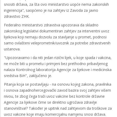
snositi država, za šta ovo ministarstvo uopće nema zakonskih
ingerencija", saopćeno je na zahtjev iz Zavoda za javno
zdravstvo ZHK.
Federalno ministarstvo zdravstva upozorava da skladno
zakonskog legislativi dokumentiran zahtjev za interventni uvoz
lijekova koji nemaju dozvolu za stavljanje u promet, podnosi
samo ovlašteni veleprometnik/uvoznik za potrebe zdravstvenih
ustanova.
"Upozoravamo i da niti jedan rizični lijek, u koje spada i vakcina,
ne može biti u prometu i primjeni bez prethodno pribavljenog
nalaza Kontrolnog laboratorija Agencije za lijekove i medicinska
sredstva BiH", zaključeno je.
Pitanja koja se postavljaju - na osnovu kojeg zakona, pravilnika
i osnova zapadnohercegovački zavod bazira svoj zahtjev višem
nivou, te zbog čega traži uvoz vakcine bez kontrole državne
Agencije za lijekove čime se direktno ugrožava zdravlje
stanovništva!? Također je upitnik nad zahtjevom da troškove za
uvoz vakcine koje imaju komercijalnu namjenu snosi država.