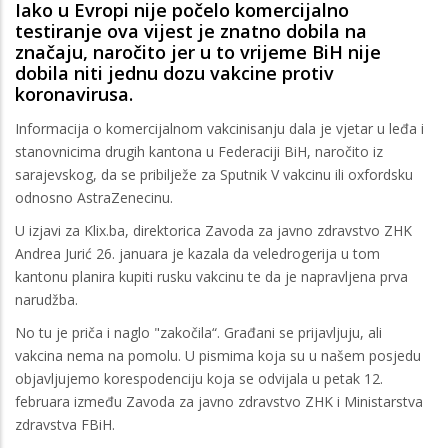
Iako u Evropi nije počelo komercijalno
testiranje ova vijest je znatno dobila na
značaju, naročito jer u to vrijeme BiH nije
dobila niti jednu dozu vakcine protiv
koronavirusa.
Informacija o komercijalnom vakcinisanju dala je vjetar u leđa i
stanovnicima drugih kantona u Federaciji BiH, naročito iz
sarajevskog, da se pribilježe za Sputnik V vakcinu ili oxfordsku
odnosno AstraZenecinu.
U izjavi za Klix.ba, direktorica Zavoda za javno zdravstvo ZHK
Andrea Jurić 26. januara je kazala da veledrogerija u tom
kantonu planira kupiti rusku vakcinu te da je napravljena prva
narudžba.
No tu je priča i naglo "zakočila“. Građani se prijavljuju, ali
vakcina nema na pomolu. U pismima koja su u našem posjedu
objavljujemo korespodenciju koja se odvijala u petak 12.
februara između Zavoda za javno zdravstvo ZHK i Ministarstva
zdravstva FBiH.