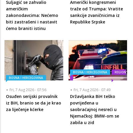
Suljagić se zahvalio
Američki kongresmeni
američkim
traže od Trumpa: Vratite
zakonodavcima: Nećemo
sankcije zvaničnicima iz
biti zastrašeni i nastavit
Republike Srpske
ćemo braniti istinu
BOSNA I HERCEGOVINA
REGION
BOSNA I HERCEGOVINA
Fri, 7 Aug 2026 - 07:56
Fri, 7 Aug 2026 - 07:49
Osuđen serijski provalnik
Državljanka BiH teško
iz BiH, branio se da je krao
povrijeđena u
za liječenje kćerke
saobraćajnoj nesreći u
Njemačkoj: BMW-om se
zabila u zid