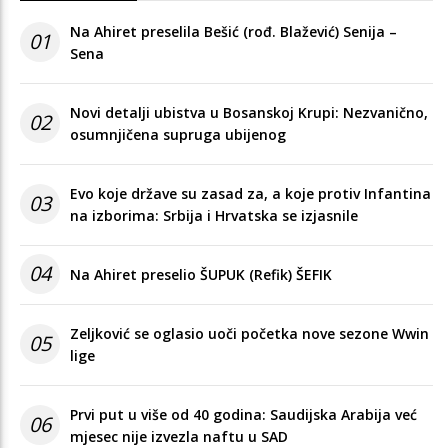
Na Ahiret preselila Bešić (rođ. Blažević) Senija –
01
Sena
Novi detalji ubistva u Bosanskoj Krupi: Nezvanično,
02
osumnjičena supruga ubijenog
Evo koje države su zasad za, a koje protiv Infantina
03
na izborima: Srbija i Hrvatska se izjasnile
04
Na Ahiret preselio ŠUPUK (Refik) ŠEFIK
Zeljković se oglasio uoči početka nove sezone Wwin
05
lige
Prvi put u više od 40 godina: Saudijska Arabija već
06
mjesec nije izvezla naftu u SAD