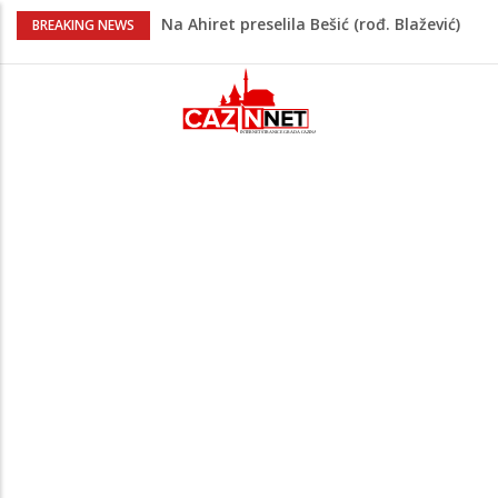
Na Ahiret preselila Bešić (rođ. Blažević)
BREAKING NEWS
Senija – Sena
Na Ahiret preselio ŠUPUK (Refik) ŠEFIK
Evo koje države su zasad za, a koje
protiv Infantina na izborima: Srbija i
Hrvatska se izjasnile
Majka Izeta Nanića progovorila nakon
obilježavanja godišnjice: "Doživjela sam
poniženje na mjestu gdje se odaje
počast mom sinu"
Novi detalji ubistva u Bosanskoj Krupi:
Nezvanično, osumnjičena supruga
ubijenog