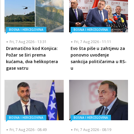
BOSNA I HERCEGOVINA
BOSNA I HERCEGOVINA
Fri, 7 Aug 2026 - 13:31
Fri, 7 Aug 2026 - 11:11
Dramatično kod Konjica:
Evo šta piše u zahtjevu za
Požar se širi prema
ponovno uvođenje
kućama, dva helikoptera
sankcija političarima u RS-
gase vatru
u
BOSNA I HERCEGOVINA
BOSNA I HERCEGOVINA
Fri, 7 Aug 2026 - 08:49
Fri, 7 Aug 2026 - 08:19