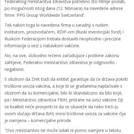
Federalnog ministarstva zdravstva potrebno što hitnije poslati,
po mogućnosti istog dana (12. februara) na navedene adrese
firme 'PPG Group Worldwide Switzerland'.
Tek nakon toga bi navedena firma u saradnji s ruskim
institutom, proizvođačem, RDIF-om (Ruski investicijski fond) i
Ruskom Federacijom trebala dostaviti neophodne i precizne
informacije u vezi s nabavkom vakcine.
No, na ove, slobodno rečeno začuđujuće i protivne zakonu
zahtjeve, Federalno ministarstvo zdravstva je odgovorilo -
negativno.
S obzirom da ZHK traži da entitet garantuje da će država pokriti
troškove uvoza vakcina, a koje bi se građanima naplaćivale s
obzirom da su komercijalne, bilo bi skandalozno da bilo koje,
pa i Ministarstvo zdravstva FBiH, pristane na uvoz vakcine čiji
se kvalitet neće provjeriti te da se obaveže da neko treći (u
ovom slučaju država BiH) snosi troškove uvoza za vakcine čija
je namjena – komercijalne prirode.
"Ovo ministarstvo ne može izdati ni pismo namjere u tekstu