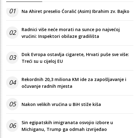
01
Na Ahiret preselio Ćoralić (Asim) Ibrahim zv. Bajko
Radnici više neće morati na sunce po najvećoj
02
vrućini: Inspektori obilaze gradilišta
Dok Evropa ostavlja cigarete, Hrvati puše sve više:
03
Treći su u cijeloj EU
Rekordnih 20,3 miliona KM ide za zapošljavanje i
04
očuvanje radnih mjesta
05
Nakon velikih vrućina u BiH stiže kiša
Sin egipatskih imigranata osvojio izbore u
06
Michiganu, Trump ga odmah izvrijeđao