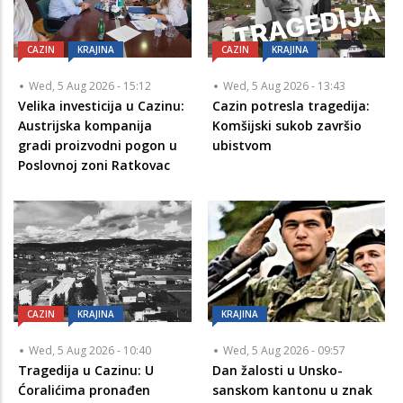
CAZIN
KRAJINA
CAZIN
KRAJINA
Wed, 5 Aug 2026 - 15:12
Wed, 5 Aug 2026 - 13:43
Velika investicija u Cazinu:
Cazin potresla tragedija:
Austrijska kompanija
Komšijski sukob završio
gradi proizvodni pogon u
ubistvom
Poslovnoj zoni Ratkovac
CAZIN
KRAJINA
KRAJINA
Wed, 5 Aug 2026 - 10:40
Wed, 5 Aug 2026 - 09:57
Tragedija u Cazinu: U
Dan žalosti u Unsko-
Ćoralićima pronađen
sanskom kantonu u znak