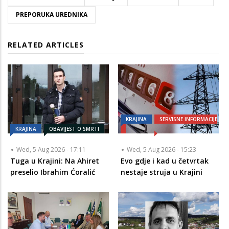
PREPORUKA UREDNIKA
RELATED ARTICLES
KRAJINA
SERVISNE INFORMACIJE
KRAJINA
OBAVIJEST O SMRTI
Wed, 5 Aug 2026 - 17:11
Wed, 5 Aug 2026 - 15:23
Tuga u Krajini: Na Ahiret
Evo gdje i kad u četvrtak
preselio Ibrahim Ćoralić
nestaje struja u Krajini