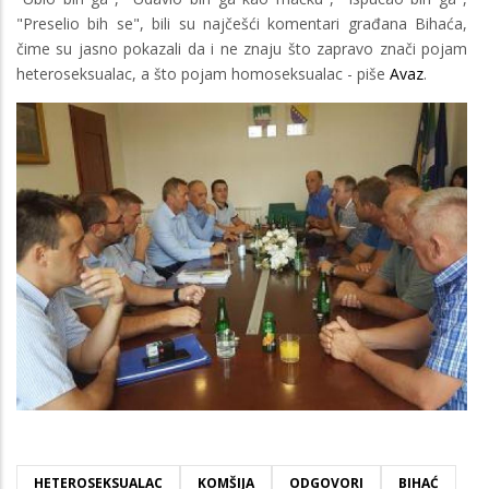
"Preselio bih se", bili su najčešći komentari građana Bihaća,
čime su jasno pokazali da i ne znaju što zapravo znači pojam
heteroseksualac, a što pojam homoseksualac - piše
Avaz
.
Image
HETEROSEKSUALAC
KOMŠIJA
ODGOVORI
BIHAĆ