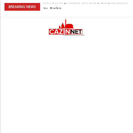
Nakon velikih vrućina u BiH stiže kiša
BREAKING NEWS
Rekordnih 20,3 miliona KM ide za
zapošljavanje i očuvanje radnih mjesta
Dok Evropa ostavlja cigarete, Hrvati
puše sve više: Treći su u cijeloj EU
Radnici više neće morati na sunce po
najvećoj vrućini: Inspektori obilaze
gradilišta
Na Ahiret preselio Ćoralić (Asim) Ibrahim
zv. Bajko