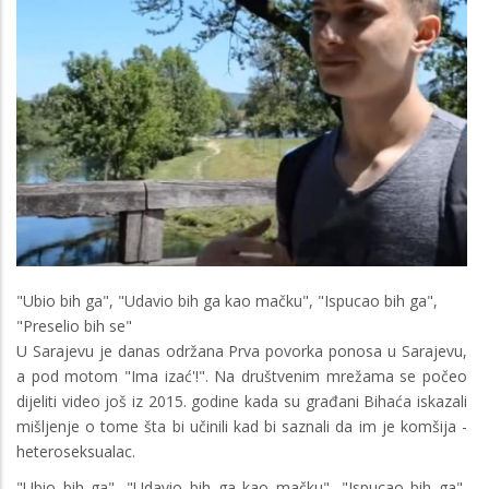
"Ubio bih ga", "Udavio bih ga kao mačku", "Ispucao bih ga",
"Preselio bih se"
U Sarajevu je danas održana Prva povorka ponosa u Sarajevu,
a pod motom "Ima izać'!". Na društvenim mrežama se počeo
dijeliti video još iz 2015. godine kada su građani Bihaća iskazali
mišljenje o tome šta bi učinili kad bi saznali da im je komšija -
heteroseksualac.
"Ubio bih ga", "Udavio bih ga kao mačku", "Ispucao bih ga",