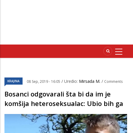
/ Uredio:
Mirsada M.
/
KRAJINA
08 Sep, 2019 - 16:05
Comments
Bosanci odgovarali šta bi da im je
komšija heteroseksualac: Ubio bih ga