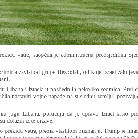
ekidu vatre, saopćila je administracija predsjednika Sje
rimirja zavisi od grupe Hezbolah, od koje Izrael zahtijev
tani.
u Libana i Izraela u posljednjih nekoliko sedmica. Prvi 
čila nastaviti vojne napade na susjednu zemlju, pozivaju
 na jugu Libana, poručuju da je upravo Izrael kršio pr
u dolazili iz te države.
 prekidu vatre, prema vlastitom priznanju, Trump je imao
jahuom (Benjamin Netanyahu), kojeg je čak nazvao "luđ