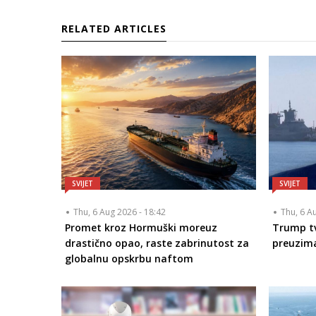
RELATED ARTICLES
SVIJET
SVIJET
Thu, 6 Aug 2026 - 18:42
Thu, 6 A
Promet kroz Hormuški moreuz
Trump tv
drastično opao, raste zabrinutost za
preuzim
globalnu opskrbu naftom