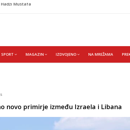
Krupi: Muškarac pronađen mrtav u kući, osumnjičeni
retom: Ružnićeva vlada na testu već u ponedjeljak
o prozvali rukovodstvo FK Sarajevo
om okončano „Lito moje medeno 2026“
) Hadži Mustafa
SPORT
MAGAZIN
IZDVOJENO
NA MREŽAMA
PRE
s
no novo primirje između Izraela i Libana