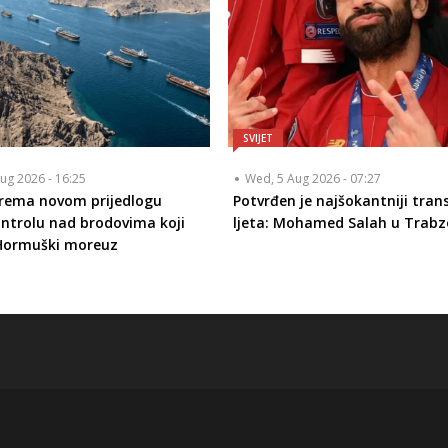
SVIJET
ug 2026 - 16:25
Wed, 5 Aug 2026 - 07:27
prema novom prijedlogu
Potvrđen je najšokantniji tran
ontrolu nad brodovima koji
ljeta: Mohamed Salah u Trabz
 Hormuški moreuz