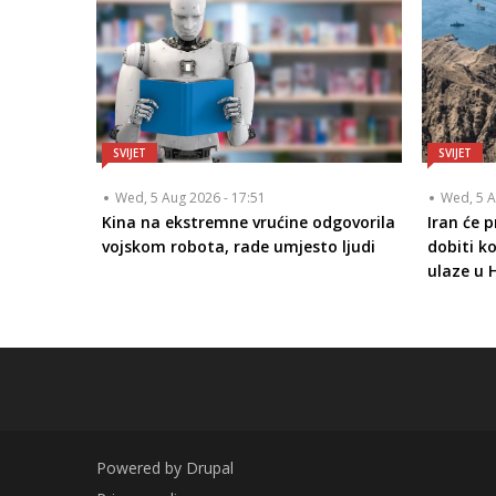
SVIJET
SVIJET
Wed, 5 Aug 2026 - 17:51
Wed, 5 A
Kina na ekstremne vrućine odgovorila
Iran će 
vojskom robota, rade umjesto ljudi
dobiti k
ulaze u
Powered by
Drupal