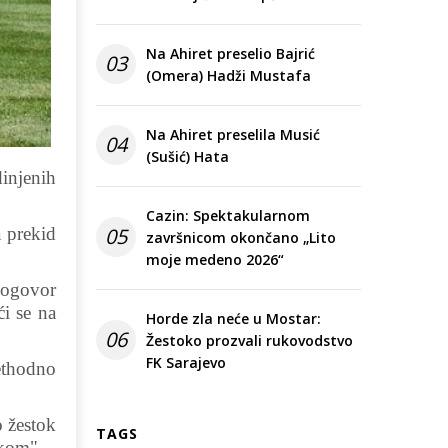
Na Ahiret preselio Bajrić
03
(Omera) Hadži Mustafa
Na Ahiret preselila Musić
04
(Sušić) Hata
dinjenih
Cazin: Spektakularnom
a prekid
05
završnicom okončano „Lito
moje medeno 2026“
dogovor
ći se na
Horde zla neće u Mostar:
06
Žestoko prozvali rukovodstvo
FK Sarajevo
ethodno
 žestok
TAGS
akom".