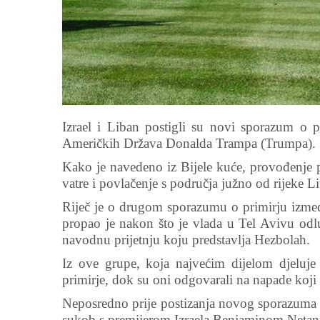
Izrael i Liban postigli su novi sporazum o pr
Američkih Država Donalda Trampa (Trumpa).
Kako je navedeno iz Bijele kuće, provođenje p
vatre i povlačenje s područja južno od rijeke Li
Riječ je o drugom sporazumu o primirju izmeđ
propao je nakon što je vlada u Tel Avivu odlu
navodnu prijetnju koju predstavlja Hezbolah.
Iz ove grupe, koja najvećim dijelom djeluje
primirje, dok su oni odgovarali na napade koji s
Neposredno prije postizanja novog sporazuma o
sukob s premijerom Izraela Benjaminom Netan