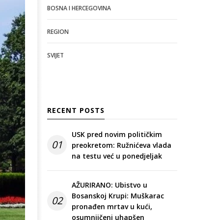
BOSNA I HERCEGOVINA
REGION
SVIJET
RECENT POSTS
USK pred novim političkim
01
preokretom: Ružnićeva vlada
na testu već u ponedjeljak
AŽURIRANO: Ubistvo u
Bosanskoj Krupi: Muškarac
02
pronađen mrtav u kući,
osumnjičeni uhapšen