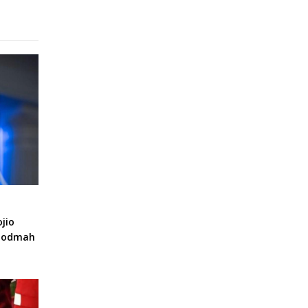
jio
a odmah