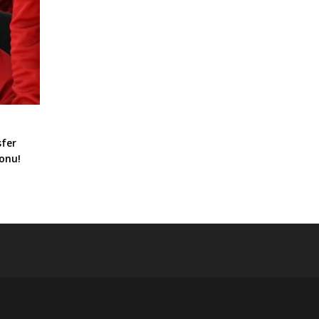
sfer
onu!