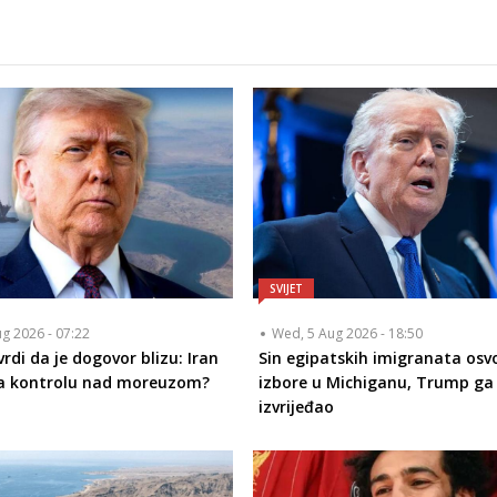
SVIJET
ug 2026 - 07:22
Wed, 5 Aug 2026 - 18:50
rdi da je dogovor blizu: Iran
Sin egipatskih imigranata osvo
a kontrolu nad moreuzom?
izbore u Michiganu, Trump g
izvrijeđao