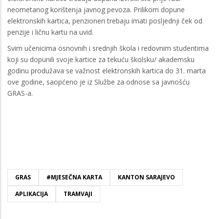
neometanog korištenja javnog pevoza. Prilikom dopune
elektronskih kartica, penzioneri trebaju imati posljednji ček od
penzije i ličnu kartu na uvid.
Svim učenicima osnovnih i srednjih škola i redovnim studentima
koji su dopunili svoje kartice za tekuću školsku/ akademsku
godinu produžava se važnost elektronskih kartica do 31. marta
ove godine, saopćeno je iz Službe za odnose sa javnošću
GRAS-a.
GRAS
#MJESEČNA KARTA
KANTON SARAJEVO
APLIKACIJA
TRAMVAJI