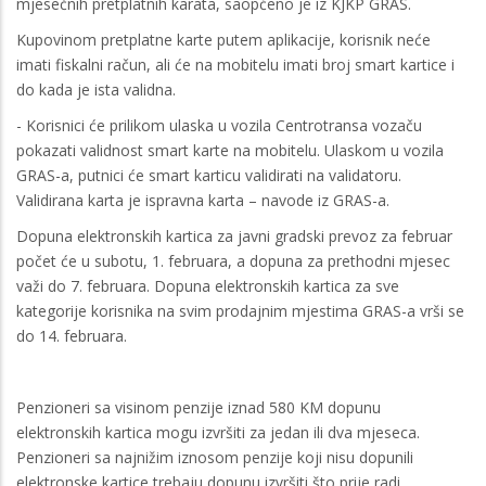
mjesečnih pretplatnih karata, saopćeno je iz KJKP GRAS.
Kupovinom pretplatne karte putem aplikacije, korisnik neće
imati fiskalni račun, ali će na mobitelu imati broj smart kartice i
do kada je ista validna.
- Korisnici će prilikom ulaska u vozila Centrotransa vozaču
pokazati validnost smart karte na mobitelu. Ulaskom u vozila
GRAS-a, putnici će smart karticu validirati na validatoru.
Validirana karta je ispravna karta – navode iz GRAS-a.
Dopuna elektronskih kartica za javni gradski prevoz za februar
počet će u subotu, 1. februara, a dopuna za prethodni mjesec
važi do 7. februara. Dopuna elektronskih kartica za sve
kategorije korisnika na svim prodajnim mjestima GRAS-a vrši se
do 14. februara.
Penzioneri sa visinom penzije iznad 580 KM dopunu
elektronskih kartica mogu izvršiti za jedan ili dva mjeseca.
Penzioneri sa najnižim iznosom penzije koji nisu dopunili
elektronske kartice trebaju dopunu izvršiti što prije radi