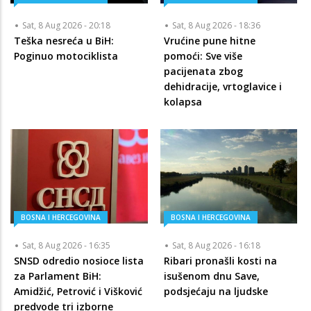
Sat, 8 Aug 2026 - 20:18
Sat, 8 Aug 2026 - 18:36
Teška nesreća u BiH:
Vrućine pune hitne
Poginuo motociklista
pomoći: Sve više
pacijenata zbog
dehidracije, vrtoglavice i
kolapsa
BOSNA I HERCEGOVINA
BOSNA I HERCEGOVINA
Sat, 8 Aug 2026 - 16:35
Sat, 8 Aug 2026 - 16:18
SNSD odredio nosioce lista
Ribari pronašli kosti na
za Parlament BiH:
isušenom dnu Save,
Amidžić, Petrović i Višković
podsjećaju na ljudske
predvode tri izborne