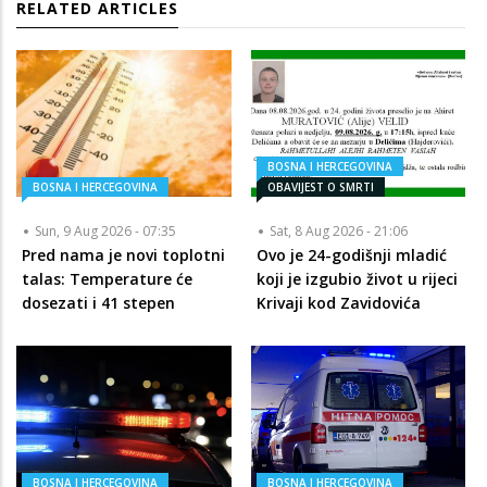
RELATED ARTICLES
BOSNA I HERCEGOVINA
BOSNA I HERCEGOVINA
OBAVIJEST O SMRTI
Sun, 9 Aug 2026 - 07:35
Sat, 8 Aug 2026 - 21:06
Pred nama je novi toplotni
Ovo je 24-godišnji mladić
talas: Temperature će
koji je izgubio život u rijeci
dosezati i 41 stepen
Krivaji kod Zavidovića
BOSNA I HERCEGOVINA
BOSNA I HERCEGOVINA