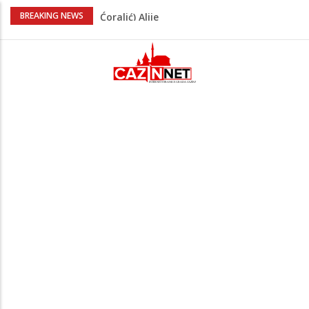
FIFA stala u odbranu Infantina nakon
BREAKING NEWS
skandala sa ljubavnicom
Meso koje se topi u ustima: Jednostavan
recept za sočnu junetinu u saftu
Zašto se Real Madrid ovog ljeta ne
priprema u Sjedinjenim Državama
Evo kakvo vrijeme očekuje Krajinu danas
i narednih 15 dana
Na Ahiret preselila Tahirović (rođ.
Ćoralić) Alije