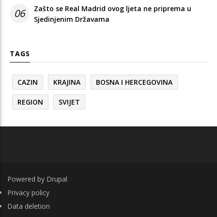
Zašto se Real Madrid ovog ljeta ne priprema u
06
Sjedinjenim Državama
TAGS
CAZIN
KRAJINA
BOSNA I HERCEGOVINA
REGION
SVIJET
Powered by
Drupal
FOOTER
Privacy policy
Data deletion