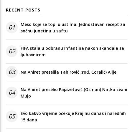
RECENT POSTS
Meso koje se topi u ustima: Jednostavan recept za
01
sočnu junetinu u saftu
FIFA stala u odbranu Infantina nakon skandala sa
02
ljubavnicom
03
Na Ahiret preselila Tahirović (rođ. Ćoralić) Alije
Na Ahiret preselio Pajazetović (Osman) Natko zvani
04
Mujo
Evo kakvo vrijeme očekuje Krajinu danas i narednih
05
15 dana