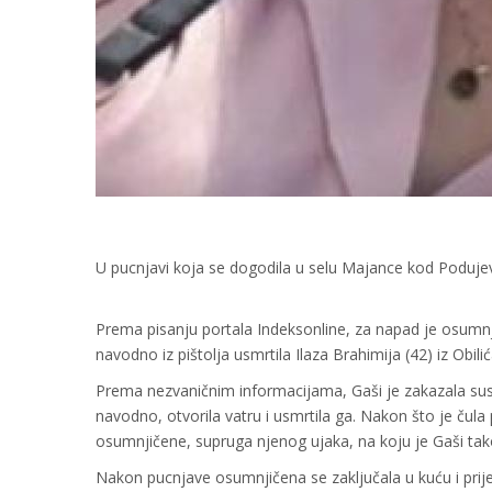
U pucnjavi koja se dogodila u selu Majance kod Podujeva
Prema pisanju portala Indeksonline, za napad je osumnji
navodno iz pištolja usmrtila Ilaza Brahimija (42) iz Obilić
Prema nezvaničnim informacijama, Gaši je zakazala sus
navodno, otvorila vatru i usmrtila ga. Nakon što je čula
osumnjičene, supruga njenog ujaka, na koju je Gaši tak
Nakon pucnjave osumnjičena se zaključala u kuću i prijet