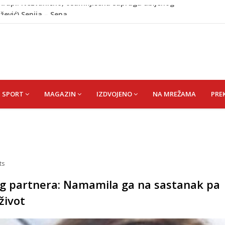
ažević) Senija – Sena
ŠEFIK
je protiv Infantina na izborima: Srbija i Hrvatska se
akon obilježavanja godišnjice: "Doživjela sam poniženje
 mom sinu"
j Krupi: Nezvanično, osumnjičena supruga ubijenog
SPORT
MAGAZIN
IZDVOJENO
NA MREŽAMA
PRE
ts
všeg partnera: Namamila ga na sastanak pa
život