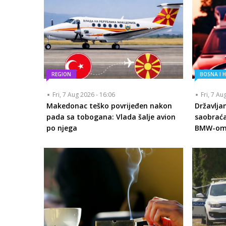
REGION
BOSNA I 
Fri, 7 Aug 2026 - 16:06
Fri, 7 Au
Makedonac teško povrijeđen nakon
Državlja
pada sa tobogana: Vlada šalje avion
saobraća
po njega
BMW-om s