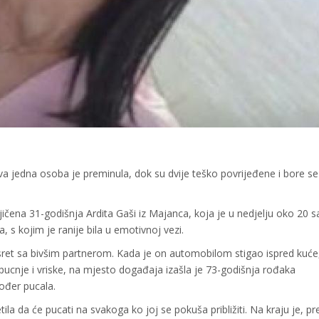
 jedna osoba je preminula, dok su dvije teško povrijeđene i bore se 
čena 31-godišnja Ardita Gaši iz Majanca, koja je u nedjelju oko 20 sa
a, s kojim je ranije bila u emotivnoj vezi.
ret sa bivšim partnerom. Kada je on automobilom stigao ispred kuće,
 pucnje i vriske, na mjesto događaja izašla je 73-godišnja rođaka
ođer pucala.
ila da će pucati na svakoga ko joj se pokuša približiti. Na kraju je, p