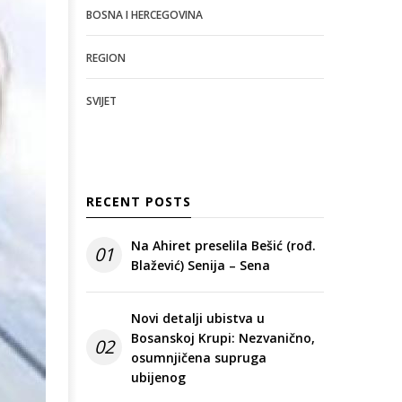
BOSNA I HERCEGOVINA
REGION
SVIJET
RECENT POSTS
Na Ahiret preselila Bešić (rođ.
01
Blažević) Senija – Sena
Novi detalji ubistva u
Bosanskoj Krupi: Nezvanično,
02
osumnjičena supruga
ubijenog