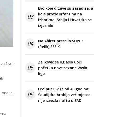
Evo koje države su zasad za, a
koje protiv Infantina na
03
izborima: Srbija i Hrvatska se
izjasnile
Na Ahiret preselio ŠUPUK
04
(Refik) ŠEFIK
Zeljković se oglasio uoči
za život.
05
početka nove sezone Wwin
lige
ti
Prvi put u više od 40 godina:
 ona je,
06
Saudijska Arabija već mjesec
nije izvezla naftu u SAD
rema