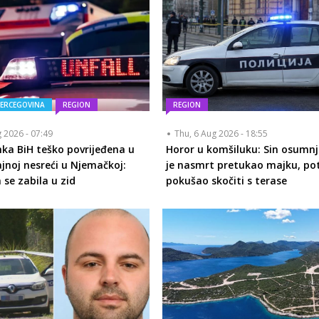
HERCEGOVINA
REGION
REGION
g 2026 - 07:49
Thu, 6 Aug 2026 - 18:55
nka BiH teško povrijeđena u
Horor u komšiluku: Sin osumnj
jnoj nesreći u Njemačkoj:
je nasmrt pretukao majku, p
e zabila u zid
pokušao skočiti s terase