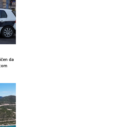
ičen da
otom