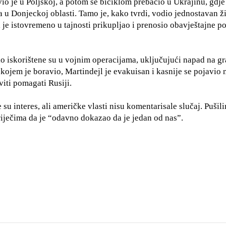
o je u Poljskoj, a potom se biciklom prebacio u Ukrajinu, gdje
a u Donjeckoj oblasti. Tamo je, kako tvrdi, vodio jednostavan ž
 je istovremeno u tajnosti prikupljao i prenosio obavještajne p
io iskorištene su u vojnim operacijama, uključujući napad na g
kojem je boravio, Martindejl je evakuisan i kasnije se pojavio 
viti pomagati Rusiji.
su interes, ali američke vlasti nisu komentarisale slučaj. Pušili
 riječima da je “odavno dokazao da je jedan od nas”.