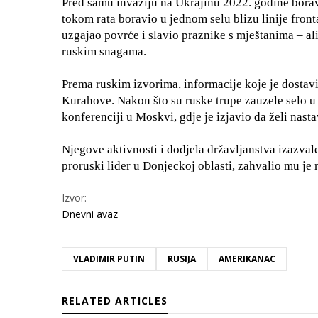
Pred samu invaziju na Ukrajinu 2022. godine boravi
tokom rata boravio u jednom selu blizu linije front
uzgajao povrće i slavio praznike s mještanima – ali
ruskim snagama.
Prema ruskim izvorima, informacije koje je dostav
Kurahove. Nakon što su ruske trupe zauzele selo u 
konferenciji u Moskvi, gdje je izjavio da želi nasta
Njegove aktivnosti i dodjela državljanstva izazvale 
proruski lider u Donjeckoj oblasti, zahvalio mu je
Izvor:
Dnevni avaz
VLADIMIR PUTIN
RUSIJA
AMERIKANAC
RELATED ARTICLES