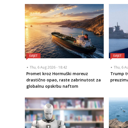
SVIJET
SVIJET
Thu, 6 Aug 2026 - 18:42
Thu, 6 A
Promet kroz Hormuški moreuz
Trump tv
drastično opao, raste zabrinutost za
preuzim
globalnu opskrbu naftom