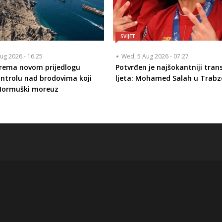
SVIJET
ug 2026 - 16:25
Wed, 5 Aug 2026 - 07:27
prema novom prijedlogu
Potvrđen je najšokantniji tran
ontrolu nad brodovima koji
ljeta: Mohamed Salah u Trabz
 Hormuški moreuz