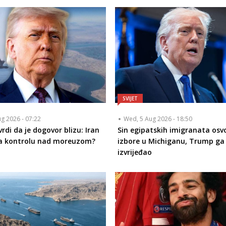
SVIJET
ug 2026 - 07:22
Wed, 5 Aug 2026 - 18:50
rdi da je dogovor blizu: Iran
Sin egipatskih imigranata osvo
a kontrolu nad moreuzom?
izbore u Michiganu, Trump g
izvrijeđao