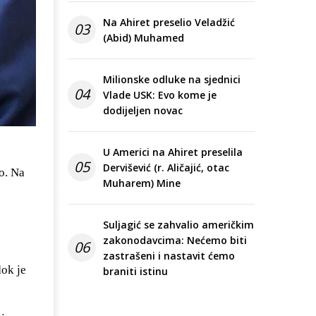
Na Ahiret preselio Veladžić
03
(Abid) Muhamed
Milionske odluke na sjednici
04
Vlade USK: Evo kome je
dodijeljen novac
U Americi na Ahiret preselila
05
Dervišević (r. Aličajić, otac
o. Na
Muharem) Mine
Suljagić se zahvalio američkim
zakonodavcima: Nećemo biti
06
zastrašeni i nastavit ćemo
dok je
braniti istinu