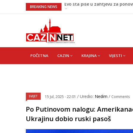
Četvrto ljeto zaredom Trg slobo
BREAKING NEWS
Na Ahiret preselio Veladžić (Ab
U Americi na Ahiret preselila Derv
Milionske odluke na sjednici Vla
Evo šta piše u zahtjevu za ponov
MAIN
NAVIGATION
POČETNA
CAZIN
KRAJINA
VIJESTI
/ Uredio:
Nedim
/
SVIJET
15 Jul, 2025 - 22:01
Comments
Po Putinovom nalogu: Amerikana
Ukrajinu dobio ruski pasoš