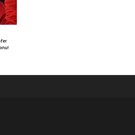
sfer
onu!