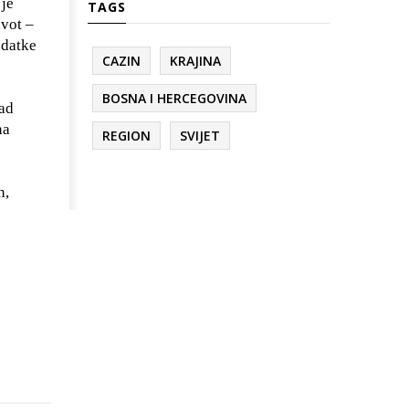
 je
TAGS
ivot –
odatke
CAZIN
KRAJINA
BOSNA I HERCEGOVINA
rad
na
REGION
SVIJET
n,