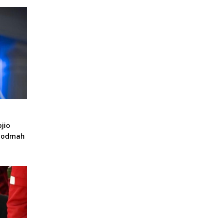
jio
a odmah