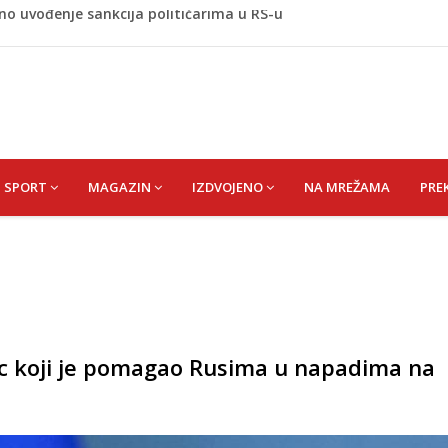
de postaje Naše mjesto - Bingo Ljetno kino Tuzla
id) Muhamed
išević (r. Aličajić, otac Muharem) Mine
de USK: Evo kome je dodijeljen novac
no uvođenje sankcija političarima u RS-u
SPORT
MAGAZIN
IZDVOJENO
NA MREŽAMA
PRE
c koji je pomagao Rusima u napadima na