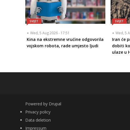
SVIJET
SVIJET
Wed, 5 Aug 2026 - 17:51
Wed, 5 A
Kina na ekstremne vrućine odgovorila
Iran će 
vojskom robota, rade umjesto ljudi
dobiti k
ulaze u
Powered by
Drupal
FOOTER
Privacy policy
Data deletion
Impressum