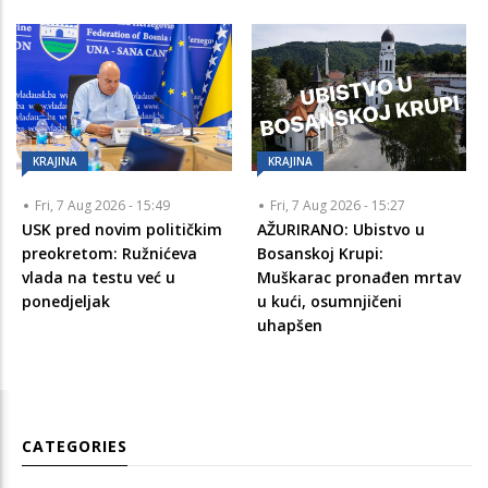
KRAJINA
KRAJINA
Fri, 7 Aug 2026 - 15:49
Fri, 7 Aug 2026 - 15:27
USK pred novim političkim
AŽURIRANO: Ubistvo u
preokretom: Ružnićeva
Bosanskoj Krupi:
vlada na testu već u
Muškarac pronađen mrtav
ponedjeljak
u kući, osumnjičeni
uhapšen
CATEGORIES