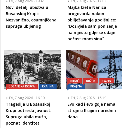
Fri, 7 Aug 2026 - 19:45
Fri, 7 Aug 2026 - 17:02
Novi detalji ubistva u
Majka Izeta Nanića
Bosanskoj Krupi:
progovorila nakon
Nezvanično, osumnjičena
obilježavanja godišnjice:
supruga ubijenog
"Doživjela sam poniženje
na mjestu gdje se odaje
počast mom sinu"
BIHAĆ
BUŽIM
CAZIN
BOSANSKA KRUPA
KRAJINA
KRAJINA
Fri, 7 Aug 2026 - 16:30
Fri, 7 Aug 2026 - 16:19
Tragedija u Bosanskoj
Evo kad i evo gdje nema
Krupi potresla javnost:
struje u Krajini narednih
Supruga ubila muža,
dana
poznat identitet