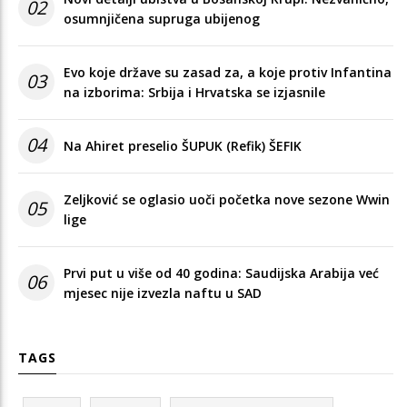
02
osumnjičena supruga ubijenog
Evo koje države su zasad za, a koje protiv Infantina
03
na izborima: Srbija i Hrvatska se izjasnile
04
Na Ahiret preselio ŠUPUK (Refik) ŠEFIK
Zeljković se oglasio uoči početka nove sezone Wwin
05
lige
Prvi put u više od 40 godina: Saudijska Arabija već
06
mjesec nije izvezla naftu u SAD
TAGS