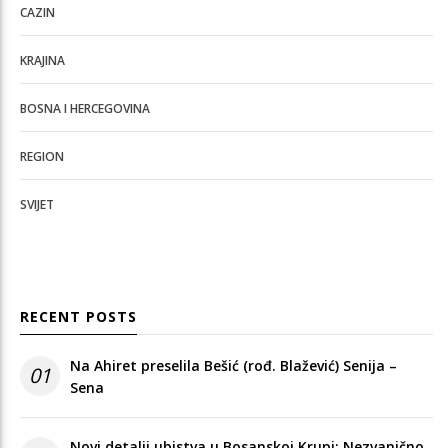
CAZIN
KRAJINA
BOSNA I HERCEGOVINA
REGION
SVIJET
RECENT POSTS
Na Ahiret preselila Bešić (rođ. Blažević) Senija –
01
Sena
Novi detalji ubistva u Bosanskoj Krupi: Nezvanično,