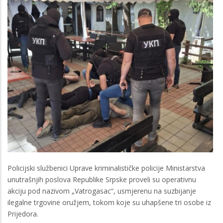
Policijski službenici Uprave kriminalističke policije Ministarstva
unutrašnjih poslova Republike Srpske proveli su operativnu
akciju pod nazivom „Vatrogasac“, usmjerenu na suzbijanje
ilegalne trgovine oružjem, tokom koje su uhapšene tri osobe iz
Prijedora.