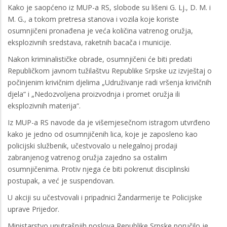
Kako je saopćeno iz MUP-a RS, slobode su lišeni G. Lj., D. M. i
M. G., a tokom pretresa stanova i vozila koje koriste
osumnjičeni pronađena je veća količina vatrenog oružja,
eksplozivnih sredstava, raketnih bacača i municije.
Nakon kriminalističke obrade, osumnjičeni će biti predati
Republičkom javnom tužilaštvu Republike Srpske uz izvještaj o
počinjenim krivičnim djelima „Udruživanje radi vršenja krivičnih
djela“ i „Nedozvoljena proizvodnja i promet oružja ili
eksplozivnih materija“.
Iz MUP-a RS navode da je višemjesečnom istragom utvrđeno
kako je jedno od osumnjičenih lica, koje je zaposleno kao
policijski službenik, učestvovalo u nelegalnoj prodaji
zabranjenog vatrenog oružja zajedno sa ostalim
osumnjičenima. Protiv njega će biti pokrenut disciplinski
postupak, a već je suspendovan.
U akciji su učestvovali i pripadnici Žandarmerije te Policijske
uprave Prijedor.
Ministarstvo unutrašnjih poslova Republike Srpske poručilo je