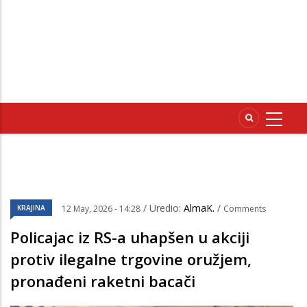
/ Uredio:
AlmaK.
/
KRAJINA
12 May, 2026 - 14:28
Comments
Policajac iz RS-a uhapšen u akciji
protiv ilegalne trgovine oružjem,
pronađeni raketni bacači