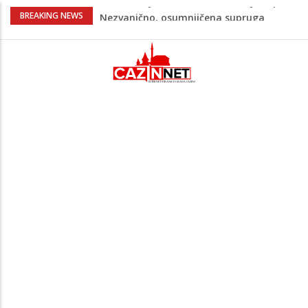
Na Ahiret preselila Bešić (rođ. Blažević)
BREAKING NEWS
Senija – Sena
Na Ahiret preselio ŠUPUK (Refik) ŠEFIK
Evo koje države su zasad za, a koje
protiv Infantina na izborima: Srbija i
Hrvatska se izjasnile
Majka Izeta Nanića progovorila nakon
obilježavanja godišnjice: "Doživjela sam
poniženje na mjestu gdje se odaje
počast mom sinu"
Novi detalji ubistva u Bosanskoj Krupi:
Nezvanično, osumnjičena supruga
ubijenog