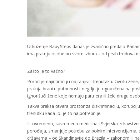
Udruženje Baby Steps danas je zvanično predalo Parlam
ima pratnju osobe po svom izboru – od prvih trudova do
Zašto je to važno?
Porod je najintimniji i najranjiviji trenutak u životu že
pratnja brani u potpunosti; negdje je ograničena na po
ignorišući žene koje nemaju partnera ili žele drugu oso
Takva praksa otvara prostor za diskriminaciju, korupciju 
trenutku kada joj je to najpotrebnije.
Istovremeno, savremena medicina i Svjetska zdravstven
porođaja, smanjuje potrebu za bolnim intervencijama, sm
državama – od Skandinavije do Brazila – zakonom ili n