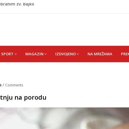
kiša
 zapošljavanje i očuvanje radnih mjesta
ti puše sve više: Treći su u cijeloj EU
 po najvećoj vrućini: Inspektori obilaze gradilišta
 Ibrahim zv. Bajko
SPORT
MAGAZIN
IZDVOJENO
NA MREŽAMA
PRE
a
/
Comments
atnju na porodu