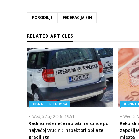
PORODILJE
FEDERACIJA BIH
RELATED ARTICLES
BOSNA I HERCEGOVINA
BOSNA I 
Wed, 5 Aug 2026 - 19:51
Wed, 5 A
Radnici više neće morati na sunce po
Rekordni
najvećoj vrućini: Inspektori obilaze
zapošlja
gradilišta
mjesta