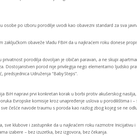
osobe po izboru porodilje uvodi kao obavezni standard za sva javn
im zaključkom obaveže Vladu FBiH da u najkraćem roku donese propis
čku privatnost porodilja dovoljan je običan paravan, a ne skupi apartma
za. Dostojanstven porod nije privilegija nego elementarno ljudsko prav
ić, predsjednica Udruženja “Baby Steps”.
ja BiH napravi prvi konkretan korak u borbi protiv akušerskog nasilja,
eporuka Evropske komisije kroz unapređenje uslova u porodilištima i – 
 sve češće navode traumu s poroda kao razlog zbog kojeg se ne odl
sve klubove i zastupnike da u najkraćem roku razmotre Inicijativu i
a izabere – bez izuzetka, bez izgovora, bez čekanja.