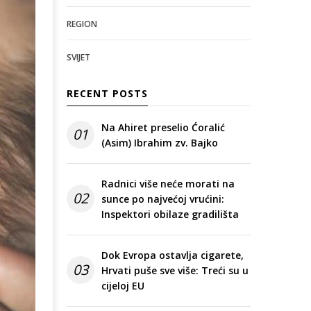
REGION
SVIJET
RECENT POSTS
Na Ahiret preselio Ćoralić
01
(Asim) Ibrahim zv. Bajko
Radnici više neće morati na
02
sunce po najvećoj vrućini:
Inspektori obilaze gradilišta
Dok Evropa ostavlja cigarete,
03
Hrvati puše sve više: Treći su u
cijeloj EU