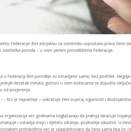
entu Federacije BiH Inicijativu za sistemsku uspostavu prava žene d
 završetka poroda – u svim javnim porodilištima Federacije.
ne, a u Federaciji BiH porodilje su ostavljene same, bez podrške. Negdje
sljednjih desetak minuta; gotovo u svim bolnicama se dopušta isključ
bu od povjerenja.
i – što je najvažnije – uskraćuje ženi osjećaj sigurnosti i dostojanstv
a organizacija već godinama naglašavaju da pratnja skraćuje trajanj
anjuje i ostavlja majci i djetetu zdravije, pozitivnije iskustvo. U mn
acionalnim protokolima već je zagarantovano da žena sama bira ko ć