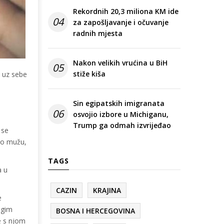
Rekordnih 20,3 miliona KM ide
04
za zapošljavanje i očuvanje
radnih mjesta
Nakon velikih vrućina u BiH
05
stiže kiša
a uz sebe
Sin egipatskih imigranata
06
osvojio izbore u Michiganu,
Trump ga odmah izvrijeđao
 se
ivo mužu,
TAGS
a u
CAZIN
KRAJINA
e
ogim
BOSNA I HERCEGOVINA
e s njom