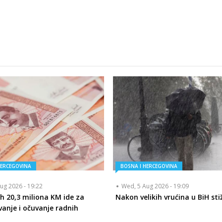
HERCEGOVINA
BOSNA I HERCEGOVINA
ug 2026 - 19:22
Wed, 5 Aug 2026 - 19:09
h 20,3 miliona KM ide za
Nakon velikih vrućina u BiH sti
vanje i očuvanje radnih