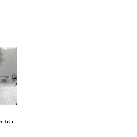
že kiša