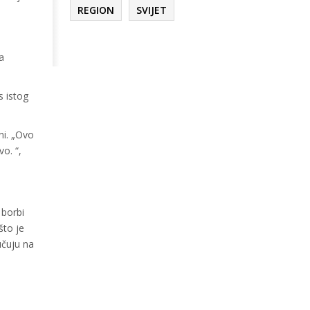
REGION
SVIJET
a
 istog
ni. „Ovo
o. “,
 borbi
što je
učuju na