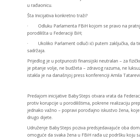
u rađaonicu.
Šta Inicijativa konkretno traži?
· Odluku Parlamenta FBiH kojom se pravo na pratnju 
porodilišta u Federaciji BiH;
· Ukoliko Parlament odluči ići putem zaključka, da t
sadržaja.
Prijedlog je u potpunosti finansijski neutralan – za fizi
je pitanje volje, ne budžeta – zdravog razuma, ne luksu
istakla je na današnjoj press konferenciji Amila Tatarev
Predajom inicijative Baby Steps otvara vrata da Federaci
protiv korupcije u porodilištima, pokrene realizaciju pr
jednako važno – popravi porođajno iskustvo žena, koje
drugo dijete.
Udruženje Baby Steps poziva predsjedavajuće oba doma, 
omoguće da svaka žena u FBiH rađa uz podršku koju sam