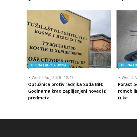
BOSNA I HERCEGOVINA
BOSNA I 
Wed, 5 Aug 2026 - 18:41
Wed, 5 A
Optužnica protiv radnika Suda BiH:
Porast p
Godinama krao zaplijenjeni novac iz
romobilim
predmeta
ruke