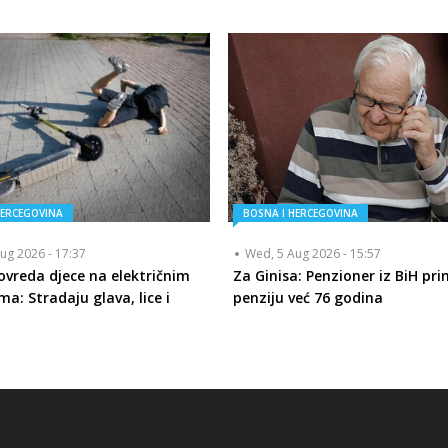
HERCEGOVINA
BOSNA I HERCEGOVINA
ug 2026 - 17:37
Wed, 5 Aug 2026 - 15:57
ovreda djece na električnim
Za Ginisa: Penzioner iz BiH pr
a: Stradaju glava, lice i
penziju već 76 godina