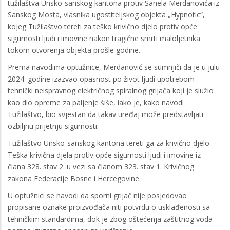
tužilaštva Unsko-sanskog kantona protiv Sanela Merdanovića iz
Sanskog Mosta, vlasnika ugostiteljskog objekta „Hypnotic“,
kojeg Tužilaštvo tereti za teško krivično djelo protiv opće
sigurnosti ljudi i imovine nakon tragične smrti maloljetnika
tokom otvorenja objekta prošle godine.
Prema navodima optužnice, Merdanović se sumnjiči da je u julu
2024. godine izazvao opasnost po život ljudi upotrebom
tehnički neispravnog električnog spiralnog grijača koji je služio
kao dio opreme za paljenje šiše, iako je, kako navodi
Tužilaštvo, bio svjestan da takav uređaj može predstavljati
ozbiljnu prijetnju sigurnosti.
Tužilaštvo Unsko-sanskog kantona tereti ga za krivično djelo
Teška krivična djela protiv opće sigurnosti ljudi i imovine iz
člana 328. stav 2. u vezi sa članom 323. stav 1. Krivičnog
zakona Federacije Bosne i Hercegovine.
U optužnici se navodi da sporni grijač nije posjedovao
propisane oznake proizvođača niti potvrdu o usklađenosti sa
tehničkim standardima, dok je zbog oštećenja zaštitnog voda