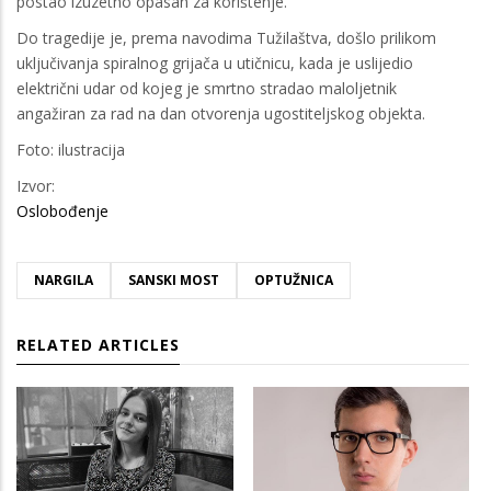
postao izuzetno opasan za korištenje.
Do tragedije je, prema navodima Tužilaštva, došlo prilikom
uključivanja spiralnog grijača u utičnicu, kada je uslijedio
električni udar od kojeg je smrtno stradao maloljetnik
angažiran za rad na dan otvorenja ugostiteljskog objekta.
Foto: ilustracija
Izvor:
Oslobođenje
NARGILA
SANSKI MOST
OPTUŽNICA
RELATED ARTICLES