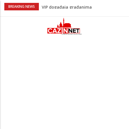
Lepa Brena pala na koncertu u Budvi
BREAKING NEWS
nakon kultnog zamaha nogom: "Nisi bio
na njenom koncertu ako nije pala"
Na Ahiret preselio BEKTAŠEVIĆ (HUSEIN)
HUSEIN-BEKTAŠ
Ugašena mladost: Na Ahiret preselila
Ljubunčić (Enver) Aldina
Peti korpus, Sila nebeska: Na današnji
dan Armija RBiH porazila je izdajnike u
Velikoj Kladuši
Bingo Group i ove godine otvara vrata
VIP događaja građanima