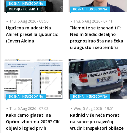
BOSNA I HERCEGOVINA
OBAVIJEST O SMRTI
BOSNA I HERCEGOVINA
Thu, 6 Aug 2026 - 08:50
Thu, 6 Aug 2026 - 07:41
Ugašena mladost: Na
“Nemojte se iznenaditi”:
Ahiret preselila Ljubunčić
Nedim Sladić detaljno
(Enver) Aldina
prognozirao šta nas čeka
u augustu i septembru
BOSNA I HERCEGOVINA
BOSNA I HERCEGOVINA
Thu, 6 Aug 2026 - 07:02
Wed, 5 Aug 2026 - 19:51
Kako ćemo glasati na
Radnici više neće morati
Općim izborima 2026? CIK
na sunce po najvećoj
objavio izgled prvih
vrućini: Inspektori obilaze