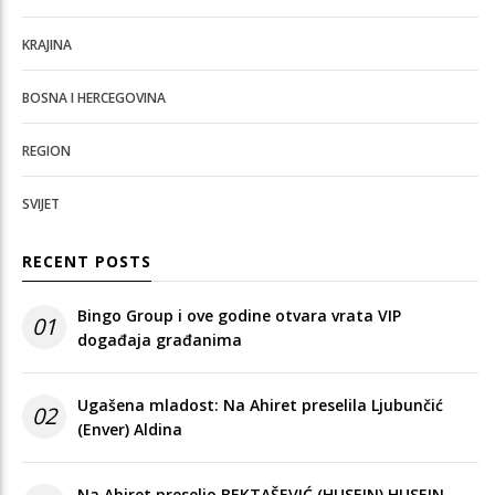
KRAJINA
BOSNA I HERCEGOVINA
REGION
SVIJET
RECENT POSTS
Bingo Group i ove godine otvara vrata VIP
01
događaja građanima
Ugašena mladost: Na Ahiret preselila Ljubunčić
02
(Enver) Aldina
Na Ahiret preselio BEKTAŠEVIĆ (HUSEIN) HUSEIN-