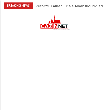
Viktor Orban snimljen u
BREAKING NEWS
neprepoznatljivom izdanju u Srbiji:
Muzičari mu svirali na uho, on uživao u
rakiji
Jutro donijelo velike gužve: Kolone na
brojnim graničnim prelazima širom BiH
Otac troje djece vodi najtežu životnu
bitku: Samiru je potrebna naša pomoć
Video / Došao iz Japana, a Sarajevo ga
osvojilo: Njegov novi snimak privukao
pažnju
Green Coast dovodi Nammos Hotels &
Resorts u Albaniju: Na Albanskoj rivijeri
nastaje nova lifestyle destinacija