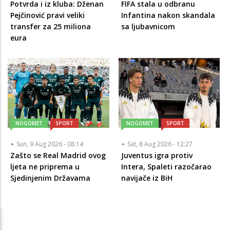
Potvrda i iz kluba: Dženan
FIFA stala u odbranu
Pejčinović pravi veliki
Infantina nakon skandala
transfer za 25 miliona
sa ljubavnicom
eura
NOGOMET
SPORT
NOGOMET
SPORT
Sun, 9 Aug 2026 - 08:14
Sat, 8 Aug 2026 - 12:27
Zašto se Real Madrid ovog
Juventus igra protiv
ljeta ne priprema u
Intera, Spaleti razočarao
Sjedinjenim Državama
navijače iz BiH