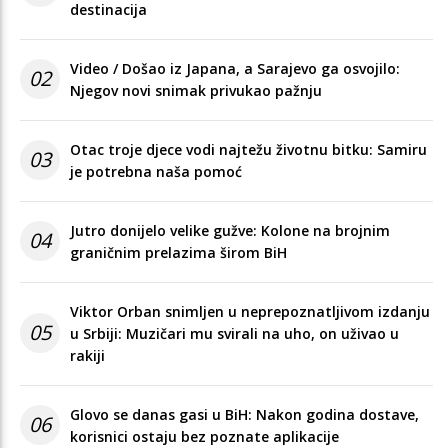
destinacija
Video / Došao iz Japana, a Sarajevo ga osvojilo:
02
Njegov novi snimak privukao pažnju
Otac troje djece vodi najtežu životnu bitku: Samiru
03
je potrebna naša pomoć
Jutro donijelo velike gužve: Kolone na brojnim
04
graničnim prelazima širom BiH
Viktor Orban snimljen u neprepoznatljivom izdanju
05
u Srbiji: Muzičari mu svirali na uho, on uživao u
rakiji
Glovo se danas gasi u BiH: Nakon godina dostave,
06
korisnici ostaju bez poznate aplikacije