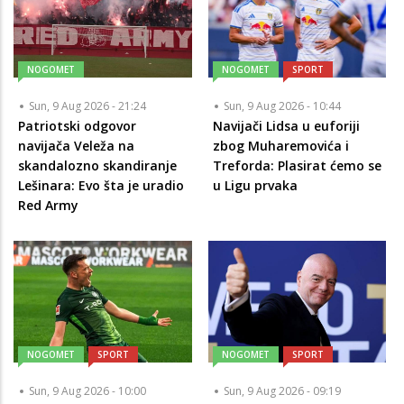
NOGOMET
NOGOMET
SPORT
Sun, 9 Aug 2026 - 21:24
Sun, 9 Aug 2026 - 10:44
Patriotski odgovor
Navijači Lidsa u euforiji
navijača Veleža na
zbog Muharemovića i
skandalozno skandiranje
Treforda: Plasirat ćemo se
Lešinara: Evo šta je uradio
u Ligu prvaka
Red Army
NOGOMET
SPORT
NOGOMET
SPORT
Sun, 9 Aug 2026 - 10:00
Sun, 9 Aug 2026 - 09:19