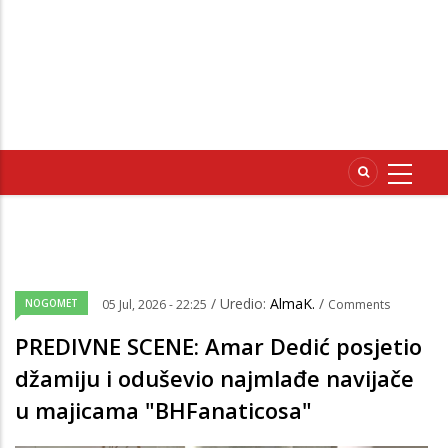
/ Uredio:
AlmaK.
/
NOGOMET
05 Jul, 2026 - 22:25
Comments
PREDIVNE SCENE: Amar Dedić posjetio
džamiju i oduševio najmlađe navijače
u majicama "BHFanaticosa"