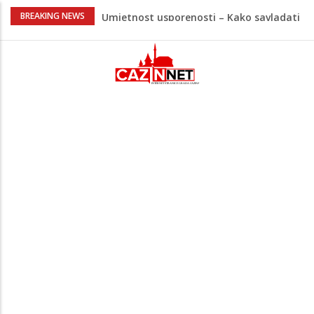
Umjetnost usporenosti – Kako savladati
BREAKING NEWS
"spori vikend" i zaista se odmoriti
Maloljetnik u policijskoj stanici napao
policajca i oštetio vrata
Razmišljate koji automobil kupiti? Nova
Honda Civic dobila odlične ocjene
Pet namirnica za doručak koje će vas
držati sitima sve do ručka
Nema lijeka u onome što je zabranjeno