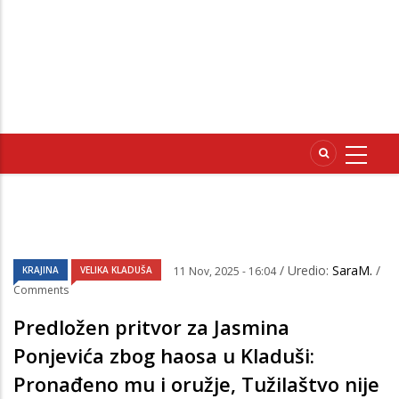
/ Uredio:
SaraM.
/
KRAJINA
VELIKA KLADUŠA
11 Nov, 2025 - 16:04
Comments
Predložen pritvor za Jasmina
Ponjevića zbog haosa u Kladuši:
Pronađeno mu i oružje, Tužilaštvo nije