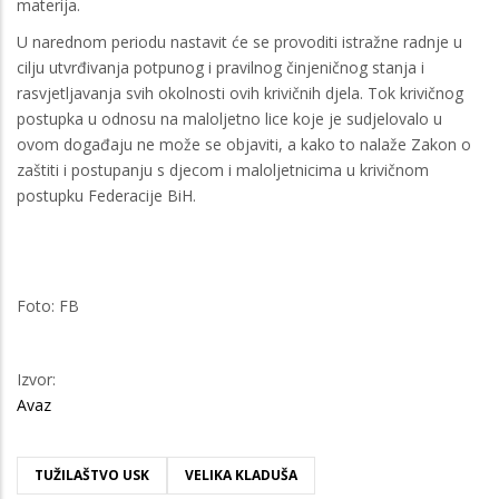
materija.
U narednom periodu nastavit će se provoditi istražne radnje u
cilju utvrđivanja potpunog i pravilnog činjeničnog stanja i
rasvjetljavanja svih okolnosti ovih krivičnih djela. Tok krivičnog
postupka u odnosu na maloljetno lice koje je sudjelovalo u
ovom događaju ne može se objaviti, a kako to nalaže Zakon o
zaštiti i postupanju s djecom i maloljetnicima u krivičnom
postupku Federacije BiH.
Foto: FB
Izvor:
Avaz
TUŽILAŠTVO USK
VELIKA KLADUŠA