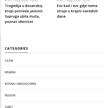
Fri, 7 Aug 2026 - 16:30
Fri, 7 Aug 2026 - 16:19
Tragedija u Bosanskoj
Evo kad i evo gdje nema
Krupi potresla javnost:
struje u Krajini narednih
Supruga ubila muža,
dana
poznat identitet
CATEGORIES
CAZIN
KRAJINA
BOSNA I HERCEGOVINA
REGION
SVIJET