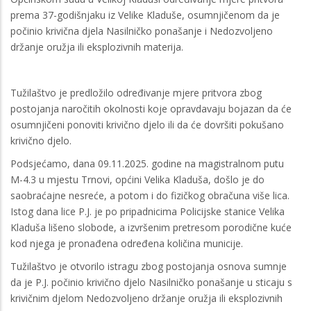
prema 37-godišnjaku iz Velike Kladuše, osumnjičenom da je
počinio krivična djela Nasilničko ponašanje i Nedozvoljeno
držanje oružja ili eksplozivnih materija.
Tužilaštvo je predložilo određivanje mjere pritvora zbog
postojanja naročitih okolnosti koje opravdavaju bojazan da će
osumnjičeni ponoviti krivično djelo ili da će dovršiti pokušano
krivično djelo.
Podsjećamo, dana 09.11.2025. godine na magistralnom putu
M-4.3 u mjestu Trnovi, općini Velika Kladuša, došlo je do
saobraćajne nesreće, a potom i do fizičkog obračuna više lica.
Istog dana lice P.J. je po pripadnicima Policijske stanice Velika
Kladuša lišeno slobode, a izvršenim pretresom porodične kuće
kod njega je pronađena određena količina municije.
Tužilaštvo je otvorilo istragu zbog postojanja osnova sumnje
da je P.J. počinio krivično djelo Nasilničko ponašanje u sticaju s
krivičnim djelom Nedozvoljeno držanje oružja ili eksplozivnih