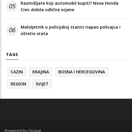
Razmišljate koji automobil kupiti? Nova Honda
05
Civic dobila odlične ocjene
Maloljetnik u policijskoj stanici napao policajca i
06
oštetio vrata
TAGS
CAZIN
KRAJINA
BOSNA I HERCEGOVINA
REGION
SVIJET
Powered by
Drupal