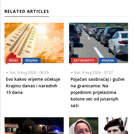
RELATED ARTICLES
BIHAĆ
KRAJINA
AKTUELNOSTI
KRAJINA
Sun, 9 Aug 2026 - 08:29
Sun, 9 Aug 2026 - 07:57
Evo kakvo vrijeme očekuje
Pojačan saobraćaj i gužve
Krajinu danas i narednih
na granicama: Na
15 dana
pojedinim prijelazima
kolone već od jutarnjih
sati