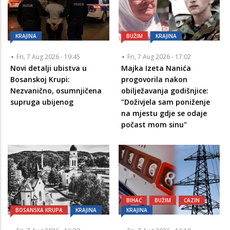
KRAJINA
BUŽIM
KRAJINA
Fri, 7 Aug 2026 - 19:45
Fri, 7 Aug 2026 - 17:02
Novi detalji ubistva u
Majka Izeta Nanića
Bosanskoj Krupi:
progovorila nakon
Nezvanično, osumnjičena
obilježavanja godišnjice:
supruga ubijenog
"Doživjela sam poniženje
na mjestu gdje se odaje
počast mom sinu"
BIHAĆ
BUŽIM
CAZIN
BOSANSKA KRUPA
KRAJINA
KRAJINA