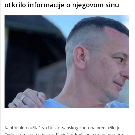
otkrilo informacije o njegovom sinu
Kantonalno tužilaštvo Unsko-sanskog kantona predložilo je
Općinskom sudu u Velikoj Kladuši određivanje mjere pritvora