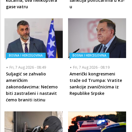
kućama, dva helikoptera
sankcija političarima u RS-
gase vatru
u
BOSNA I HERCEGOVINA
BOSNA I HERCEGOVINA
Fri, 7 Aug 2026 - 08:49
Fri, 7 Aug 2026 - 08:19
Suljagić se zahvalio
Američki kongresmeni
američkim
traže od Trumpa: Vratite
zakonodavcima: Nećemo
sankcije zvaničnicima iz
biti zastrašeni i nastavit
Republike Srpske
ćemo braniti istinu