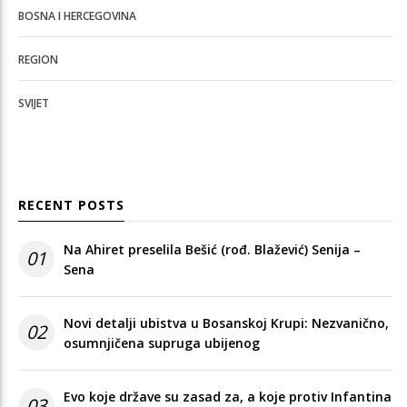
BOSNA I HERCEGOVINA
REGION
SVIJET
RECENT POSTS
Na Ahiret preselila Bešić (rođ. Blažević) Senija –
01
Sena
Novi detalji ubistva u Bosanskoj Krupi: Nezvanično,
02
osumnjičena supruga ubijenog
Evo koje države su zasad za, a koje protiv Infantina
03