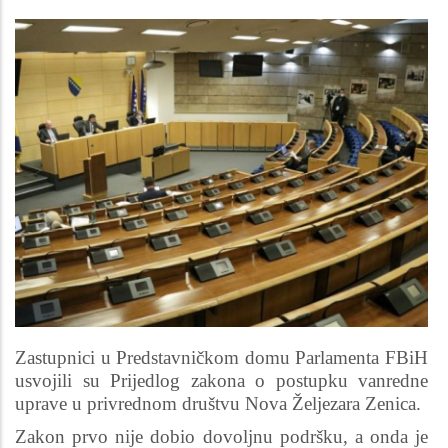
Zastupnici u Predstavničkom domu Parlamenta FBiH
usvojili su Prijedlog zakona o postupku vanredne
uprave u privrednom društvu Nova Željezara Zenica.
Zakon prvo nije dobio dovoljnu podršku, a onda je