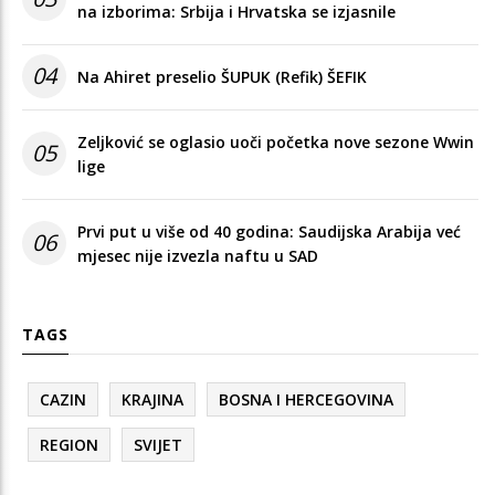
na izborima: Srbija i Hrvatska se izjasnile
04
Na Ahiret preselio ŠUPUK (Refik) ŠEFIK
Zeljković se oglasio uoči početka nove sezone Wwin
05
lige
Prvi put u više od 40 godina: Saudijska Arabija već
06
mjesec nije izvezla naftu u SAD
TAGS
CAZIN
KRAJINA
BOSNA I HERCEGOVINA
REGION
SVIJET