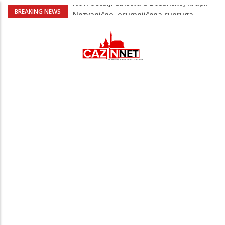
Na Ahiret preselila Bešić (rođ. Blažević)
BREAKING NEWS
Senija – Sena
Na Ahiret preselio ŠUPUK (Refik) ŠEFIK
Evo koje države su zasad za, a koje
protiv Infantina na izborima: Srbija i
Hrvatska se izjasnile
Majka Izeta Nanića progovorila nakon
obilježavanja godišnjice: "Doživjela sam
poniženje na mjestu gdje se odaje
počast mom sinu"
Novi detalji ubistva u Bosanskoj Krupi:
Nezvanično, osumnjičena supruga
ubijenog