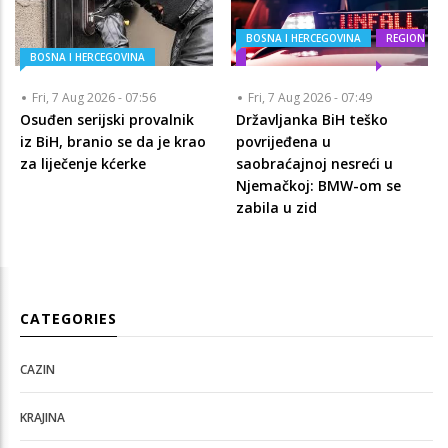
BOSNA I HERCEGOVINA
REGION
BOSNA I HERCEGOVINA
Fri, 7 Aug 2026 - 07:56
Fri, 7 Aug 2026 - 07:49
Osuđen serijski provalnik
Državljanka BiH teško
iz BiH, branio se da je krao
povrijeđena u
za liječenje kćerke
saobraćajnoj nesreći u
Njemačkoj: BMW-om se
zabila u zid
CATEGORIES
CAZIN
KRAJINA