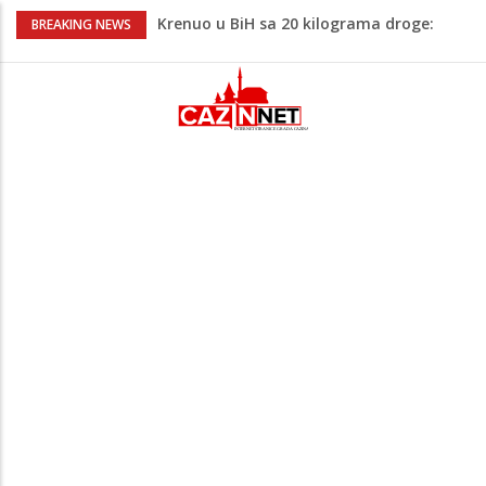
Krenuo u BiH sa 20 kilograma droge:
BREAKING NEWS
Uhapšen na granici
Juventus igra protiv Intera, Spaleti
razočarao navijače iz BiH
Užas: Uhapšen Italijan (45) kako
mobitelom snima djecu na plaži
Čistite dom? Obratite pažnju na stvari
koje ne biste trebali olako bacati u
smeće
Bebe koje odrastaju uz pse su zdravije:
Evo šta ih štiti