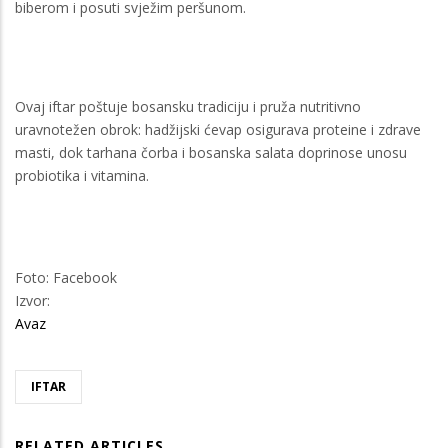
biberom i posuti svježim peršunom.
Ovaj iftar poštuje bosansku tradiciju i pruža nutritivno
uravnotežen obrok: hadžijski ćevap osigurava proteine i zdrave
masti, dok tarhana čorba i bosanska salata doprinose unosu
probiotika i vitamina.
Foto: Facebook
Izvor:
Avaz
IFTAR
RELATED ARTICLES