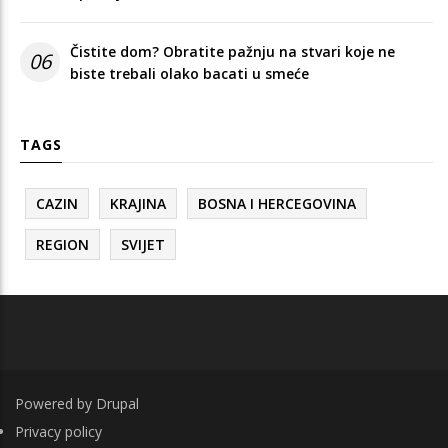
Čistite dom? Obratite pažnju na stvari koje ne
06
biste trebali olako bacati u smeće
TAGS
CAZIN
KRAJINA
BOSNA I HERCEGOVINA
REGION
SVIJET
Powered by
Drupal
FOOTER
Privacy policy