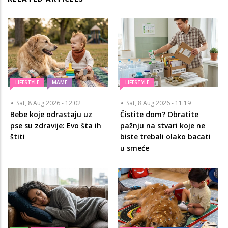
LIFESTYLE
MAME
LIFESTYLE
Sat, 8 Aug 2026 - 12:02
Sat, 8 Aug 2026 - 11:19
Bebe koje odrastaju uz
Čistite dom? Obratite
pse su zdravije: Evo šta ih
pažnju na stvari koje ne
štiti
biste trebali olako bacati
u smeće