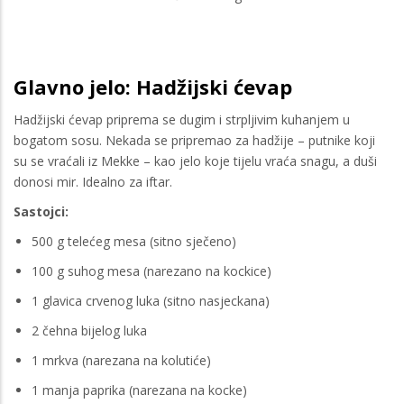
Glavno jelo: Hadžijski ćevap
Hadžijski ćevap priprema se dugim i strpljivim kuhanjem u
bogatom sosu. Nekada se pripremao za hadžije – putnike koji
su se vraćali iz Mekke – kao jelo koje tijelu vraća snagu, a duši
donosi mir. Idealno za iftar.
Sastojci:
500 g telećeg mesa (sitno sječeno)
100 g suhog mesa (narezano na kockice)
1 glavica crvenog luka (sitno nasjeckana)
2 čehna bijelog luka
1 mrkva (narezana na kolutiće)
1 manja paprika (narezana na kocke)