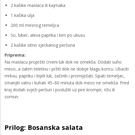
2 kašike maslaca ili kajmaka
1 kašika ulja
200 ml mesnog temeljca
So, biber, aleva paprika i kim po ukusu
2 kašike sitno sjeckanog peršuna
Priprema:
Na maslacu propržiti crveni luk dok ne omekša. Dodati suho
meso, a zatim teletinu i pržiti dok ne dobije blagu koricu. Ubaciti
mrkvu, papriku i bijeli luk, začiniti i promiješati. Sipati temeljac,
smanjiti vatru i kuhati 45–60 minuta dok meso ne omekša. Pred
kraj dodati svježi peršun i poslužiti uz pire krompir, rižu ili
somun.
Prilog: Bosanska salata