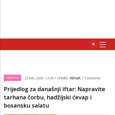
/ Uredio:
AlmaK.
/
LIFESTYLE
27 Feb, 2026 - 12:46
Comments
Prijedlog za današnji iftar: Napravite
tarhana čorbu, hadžijski ćevap i
bosansku salatu