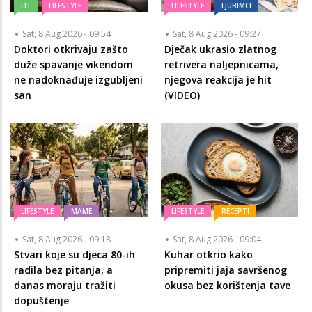
FIT
LIFESTYLE
LIFESTYLE
LJUBIMCI
Sat, 8 Aug 2026 - 09:54
Sat, 8 Aug 2026 - 09:27
Doktori otkrivaju zašto
Dječak ukrasio zlatnog
duže spavanje vikendom
retrivera naljepnicama,
ne nadoknađuje izgubljeni
njegova reakcija je hit
san
(VIDEO)
LIFESTYLE
MAME
LIFESTYLE
RECEPTI
Sat, 8 Aug 2026 - 09:18
Sat, 8 Aug 2026 - 09:04
Stvari koje su djeca 80-ih
Kuhar otkrio kako
radila bez pitanja, a
pripremiti jaja savršenog
danas moraju tražiti
okusa bez korištenja tave
dopuštenje