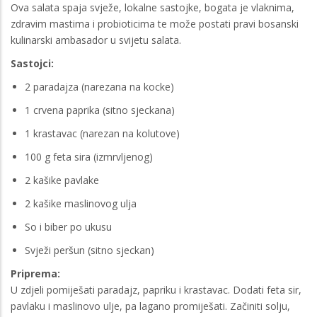
Ova salata spaja svježe, lokalne sastojke, bogata je vlaknima,
zdravim mastima i probioticima te može postati pravi bosanski
kulinarski ambasador u svijetu salata.
Sastojci:
2 paradajza (narezana na kocke)
1 crvena paprika (sitno sjeckana)
1 krastavac (narezan na kolutove)
100 g feta sira (izmrvljenog)
2 kašike pavlake
2 kašike maslinovog ulja
So i biber po ukusu
Svježi peršun (sitno sjeckan)
Priprema:
U zdjeli pomiješati paradajz, papriku i krastavac. Dodati feta sir,
pavlaku i maslinovo ulje, pa lagano promiješati. Začiniti solju,