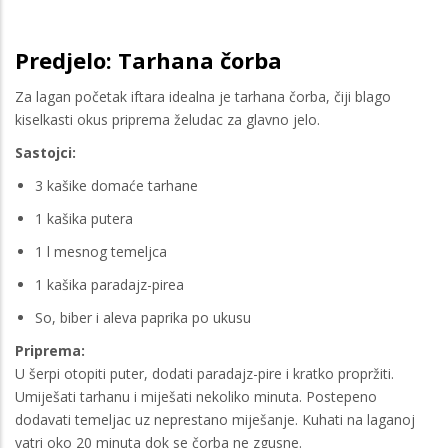
Predjelo: Tarhana čorba
Za lagan početak iftara idealna je tarhana čorba, čiji blago
kiselkasti okus priprema želudac za glavno jelo.
Sastojci:
3 kašike domaće tarhane
1 kašika putera
1 l mesnog temeljca
1 kašika paradajz-pirea
So, biber i aleva paprika po ukusu
Priprema:
U šerpi otopiti puter, dodati paradajz-pire i kratko propržiti.
Umiješati tarhanu i miješati nekoliko minuta. Postepeno
dodavati temeljac uz neprestano miješanje. Kuhati na laganoj
vatri oko 20 minuta dok se čorba ne zgusne.