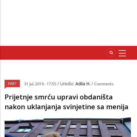
/ Uredio:
Adila H.
/
SVIJET
31 Jul, 2019 - 17:55
Comments
Prijetnje smrću upravi obdaništa
nakon uklanjanja svinjetine sa menija