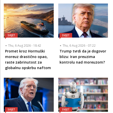
SVIJET
SVIJET
Thu, 6 Aug 2026 - 18:42
Thu, 6 Aug 2026 - 07:22
Promet kroz Hormuški
Trump tvrdi da je dogovor
moreuz drastično opao,
blizu: Iran preuzima
raste zabrinutost za
kontrolu nad moreuzom?
globalnu opskrbu naftom
SVIJET
SVIJET