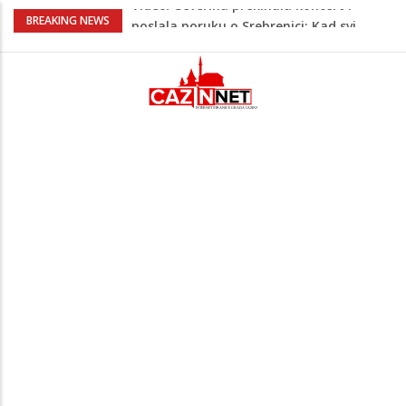
Na Ahiret preselio RAMIĆ (SAFETA) SENAD
BREAKING NEWS
Kratak predah od vrućina, zatim opet
'pržionica': BH Meteo najavljuje novi
toplotni val
Evo gdje i kada nestaje struja u Krajini
sutra i tokom vikenda
Veće plate za hiljade zaposlenih u
Unsko-sanskom kantonu
Video/ Severina prekinula koncert i
poslala poruku o Srebrenici: Kad svi
priznamo genocid, bit ćemo sretne i
vesele države