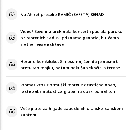
02
Na Ahiret preselio RAMIĆ (SAFETA) SENAD
Video/ Severina prekinula koncert i poslala poruku
03
o Srebrenici: Kad svi priznamo genocid, bit ćemo
sretne i vesele države
Horor u komšiluku: Sin osumnjičen da je nasmrt
04
pretukao majku, potom pokušao skočiti s terase
Promet kroz Hormuški moreuz drastično opao,
05
raste zabrinutost za globalnu opskrbu naftom
Veće plate za hiljade zaposlenih u Unsko-sanskom
06
kantonu