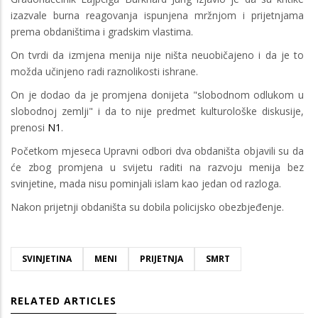
izazvale burna reagovanja ispunjena mržnjom i prijetnjama
prema obdaništima i gradskim vlastima.
On tvrdi da izmjena menija nije ništa neuobičajeno i da je to
možda učinjeno radi raznolikosti ishrane.
On je dodao da je promjena donijeta "slobodnom odlukom u
slobodnoj zemlji" i da to nije predmet kulturološke diskusije,
prenosi
N1
.
Početkom mjeseca Upravni odbori dva obdaništa objavili su da
će zbog promjena u svijetu raditi na razvoju menija bez
svinjetine, mada nisu pominjali islam kao jedan od razloga.
Nakon prijetnji obdaništa su dobila policijsko obezbjeđenje.
SVINJETINA
MENI
PRIJETNJA
SMRT
RELATED ARTICLES