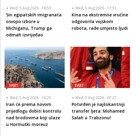
Wed, 5 Aug 2026 - 18:50
Wed, 5 Aug 2026 - 17:51
Sin egipatskih imigranata
Kina na ekstremne vrućine
osvojio izbore u
odgovorila vojskom
Michiganu, Trump ga
robota, rade umjesto ljudi
odmah izvrijeđao
SVIJET
SVIJET
Wed, 5 Aug 2026 - 16:25
Wed, 5 Aug 2026 - 07:27
Iran će prema novom
Potvrđen je najšokantniji
prijedlogu dobiti kontrolu
transfer ljeta: Mohamed
nad brodovima koji ulaze
Salah u Trabzonu!
u Hormuški moreuz