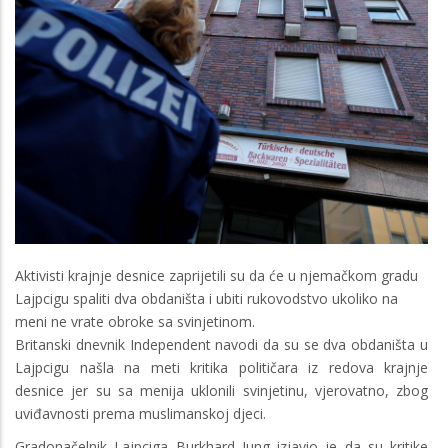
Aktivisti krajnje desnice zaprijetili su da će u njemačkom gradu
Lajpcigu spaliti dva obdaništa i ubiti rukovodstvo ukoliko na
meni ne vrate obroke sa svinjetinom.
Britanski dnevnik Independent navodi da su se dva obdaništa u
Lajpcigu našla na meti kritika političara iz redova krajnje
desnice jer su sa menija uklonili svinjetinu, vjerovatno, zbog
uviđavnosti prema muslimanskoj djeci.
Gradonačelnik Lajpciga Burkhard Jung izjavio je da su kritike