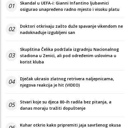
Skandal u UEFA-i: Gianni Infantino ljubavnici
01
osigurao unapređeno radno mjesto i visoku platu
Doktori otkrivaju zašto duže spavanje vikendom ne
02
nadoknađuje izgubljeni san
Skupština Čelika podržala izgradnju Nacionalnog
03
stadiona u Zenici, ali pod određenim uslovima u
korist kluba
Dječak ukrasio zlatnog retrivera naljepnicama,
04
njegova reakcija je hit (VIDEO)
Stvari koje su djeca 80-ih radila bez pitanja, a
05
danas moraju tražiti dopuštenje
Kuhar otkrio kako pripremiti jaja savršenog okusa
06