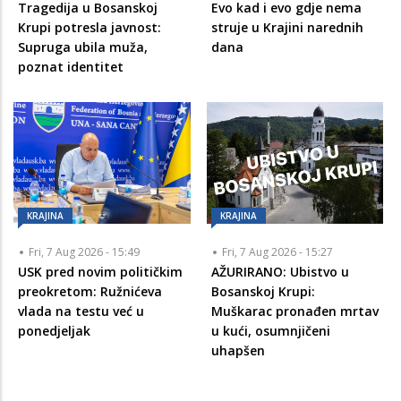
Tragedija u Bosanskoj
Evo kad i evo gdje nema
Krupi potresla javnost:
struje u Krajini narednih
Supruga ubila muža,
dana
poznat identitet
KRAJINA
KRAJINA
Fri, 7 Aug 2026 - 15:49
Fri, 7 Aug 2026 - 15:27
USK pred novim političkim
AŽURIRANO: Ubistvo u
preokretom: Ružnićeva
Bosanskoj Krupi:
vlada na testu već u
Muškarac pronađen mrtav
ponedjeljak
u kući, osumnjičeni
uhapšen