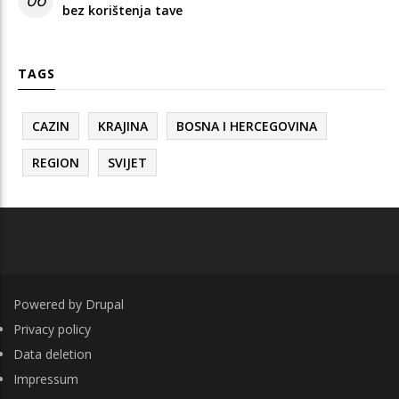
bez korištenja tave
TAGS
CAZIN
KRAJINA
BOSNA I HERCEGOVINA
REGION
SVIJET
Powered by
Drupal
FOOTER
Privacy policy
Data deletion
Impressum