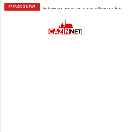
Kuhar otkrio kako pripremiti jaja
BREAKING NEWS
savršenog okusa bez korištenja tave
Stvari koje su djeca 80-ih radila bez
pitanja, a danas moraju tražiti
dopuštenje
Dječak ukrasio zlatnog retrivera
naljepnicama, njegova reakcija je hit
(VIDEO)
Skupština Čelika podržala izgradnju
Nacionalnog stadiona u Zenici, ali pod
određenim uslovima u korist kluba
Skandal u UEFA-i: Gianni Infantino
ljubavnici osigurao unapređeno radno
mjesto i visoku platu