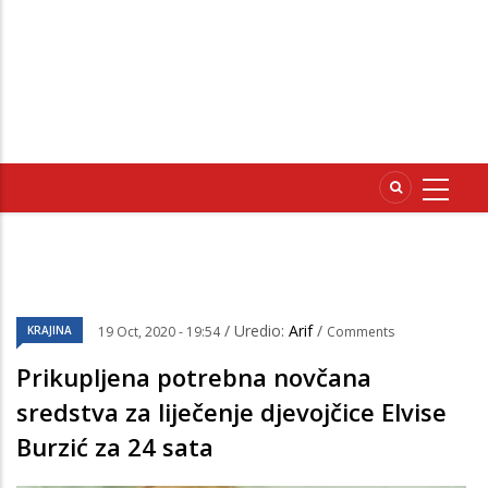
/ Uredio:
Arif
/
KRAJINA
19 Oct, 2020 - 19:54
Comments
Prikupljena potrebna novčana
sredstva za liječenje djevojčice Elvise
Burzić za 24 sata