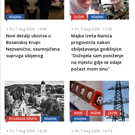
KRAJINA
BUŽIM
KRAJINA
Fri, 7 Aug 2026 - 19:45
Fri, 7 Aug 2026 - 17:02
Novi detalji ubistva u
Majka Izeta Nanića
Bosanskoj Krupi:
progovorila nakon
Nezvanično, osumnjičena
obilježavanja godišnjice:
supruga ubijenog
"Doživjela sam poniženje
na mjestu gdje se odaje
počast mom sinu"
BIHAĆ
BUŽIM
CAZIN
BOSANSKA KRUPA
KRAJINA
KRAJINA
Fri, 7 Aug 2026 - 16:30
Fri, 7 Aug 2026 - 16:19