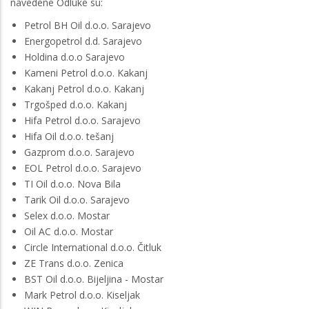
navedene Odluke su:
Petrol BH Oil d.o.o. Sarajevo
Energopetrol d.d. Sarajevo
Holdina d.o.o Sarajevo
Kameni Petrol d.o.o. Kakanj
Kakanj Petrol d.o.o. Kakanj
Trgošped d.o.o. Kakanj
Hifa Petrol d.o.o. Sarajevo
Hifa Oil d.o.o. tešanj
Gazprom d.o.o. Sarajevo
EOL Petrol d.o.o. Sarajevo
TI Oil d.o.o. Nova Bila
Tarik Oil d.o.o. Sarajevo
Selex d.o.o. Mostar
Oil AC d.o.o. Mostar
Circle International d.o.o. Čitluk
ZE Trans d.o.o. Zenica
BST Oil d.o.o. Bijeljina - Mostar
Mark Petrol d.o.o. Kiseljak