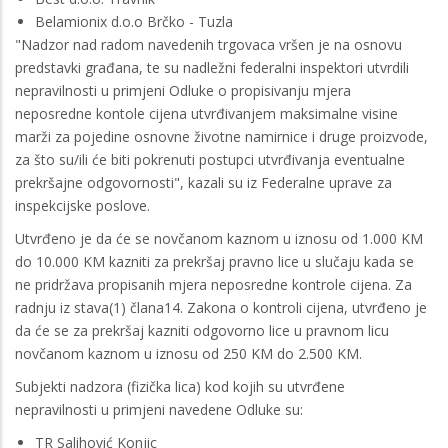
Belamionix d.o.o Brčko - Tuzla
"Nadzor nad radom navedenih trgovaca vršen je na osnovu
predstavki građana, te su nadležni federalni inspektori utvrdili
nepravilnosti u primjeni Odluke o propisivanju mjera
neposredne kontole cijena utvrđivanjem maksimalne visine
marži za pojedine osnovne životne namirnice i druge proizvode,
za što su/ili će biti pokrenuti postupci utvrđivanja eventualne
prekršajne odgovornosti", kazali su iz Federalne uprave za
inspekcijske poslove.
Utvrđeno je da će se novčanom kaznom u iznosu od 1.000 KM
do 10.000 KM kazniti za prekršaj pravno lice u slučaju kada se
ne pridržava propisanih mjera neposredne kontrole cijena. Za
radnju iz stava(1) člana14. Zakona o kontroli cijena, utvrđeno je
da će se za prekršaj kazniti odgovorno lice u pravnom licu
novčanom kaznom u iznosu od 250 KM do 2.500 KM.
Subjekti nadzora (fizička lica) kod kojih su utvrđene
nepravilnosti u primjeni navedene Odluke su:
TR Salihović Konjic