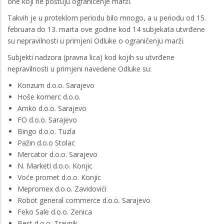
one koji ne poštuju ograničenje marži.
Takvih je u proteklom periodu bilo mnogo, a u periodu od 15.
februara do 13. marta ove godine kod 14 subjekata utvrđene
su nepravilnosti u primjeni Odluke o ograničenju marži.
Subjekti nadzora (pravna lica) kod kojih su utvrđene
nepravilnosti u primjeni navedene Odluke su:
Konzum d.o.o. Sarajevo
Hoše komerc d.o.o.
Amko d.o.o. Sarajevo
FO d.o.o. Sarajevo
Bingo d.o.o. Tuzla
Pažin d.o.o Stolac
Mercator d.o.o. Sarajevo
N. Marketi d.o.o. Konjic
Voće promet d.o.o. Konjic
Mepromex d.o.o. Zavidovići
Robot general commerce d.o.o. Sarajevo
Feko Sale d.o.o. Zenica
Best d.o.o. Travnik