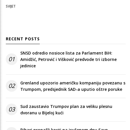
SVIJET
RECENT POSTS
SNSD odredio nosioce lista za Parlament BiH:
01
Amidžić, Petrović i Višković predvode tri izborne
jedinice
Grenland upozorio američku kompaniju povezanu s
02
Trumpom, predsjednik SAD-a uputio oštre poruke
Sud zaustavio Trumpov plan za veliku plesnu
03
dvoranu u Bijeloj kući
Ribari pronašli kosti na isušenom dnu Save,