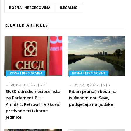
BOSNA I HERCEGOVINA
ILEGALNO
RELATED ARTICLES
BOSNA I HERCEGOVINA
BOSNA I HERCEGOVINA
Sat, 8 Aug 2026 - 16:35
Sat, 8 Aug 2026 - 16:18
SNSD odredio nosioce lista
Ribari pronašli kosti na
za Parlament BiH:
isušenom dnu Save,
Amidžić, Petrović i Višković
podsjećaju na ljudske
predvode tri izborne
jedinice