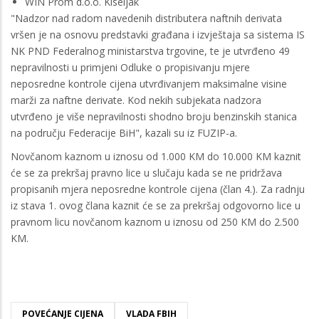
WIN Prom d.o.o. Kiseljak
"Nadzor nad radom navedenih distributera naftnih derivata
vršen je na osnovu predstavki građana i izvještaja sa sistema IS
NK PND Federalnog ministarstva trgovine, te je utvrđeno 49
nepravilnosti u primjeni Odluke o propisivanju mjere
neposredne kontrole cijena utvrđivanjem maksimalne visine
marži za naftne derivate. Kod nekih subjekata nadzora
utvrđeno je više nepravilnosti shodno broju benzinskih stanica
na području Federacije BiH", kazali su iz FUZIP-a.
Novčanom kaznom u iznosu od 1.000 KM do 10.000 KM kaznit
će se za prekršaj pravno lice u slučaju kada se ne pridržava
propisanih mjera neposredne kontrole cijena (član 4.). Za radnju
iz stava 1. ovog člana kaznit će se za prekršaj odgovorno lice u
pravnom licu novčanom kaznom u iznosu od 250 KM do 2.500
KM.
POVEĆANJE CIJENA
VLADA FBIH