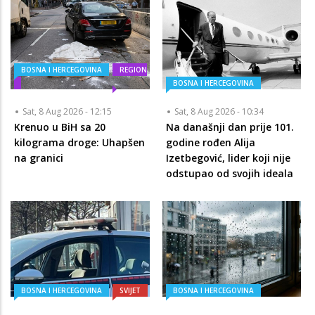
BOSNA I HERCEGOVINA
REGION
BOSNA I HERCEGOVINA
Sat, 8 Aug 2026 - 12:15
Sat, 8 Aug 2026 - 10:34
Krenuo u BiH sa 20
Na današnji dan prije 101.
kilograma droge: Uhapšen
godine rođen Alija
na granici
Izetbegović, lider koji nije
odstupao od svojih ideala
BOSNA I HERCEGOVINA
SVIJET
BOSNA I HERCEGOVINA