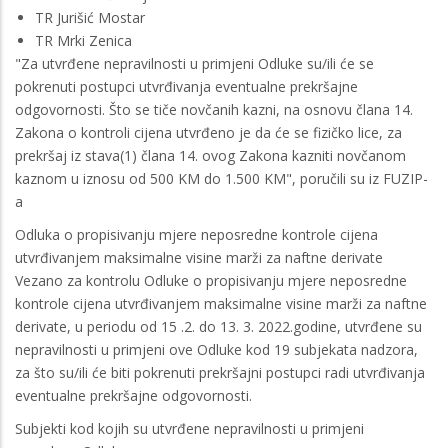
TR Jurišić Mostar
TR Mrki Zenica
"Za utvrđene nepravilnosti u primjeni Odluke su/ili će se
pokrenuti postupci utvrđivanja eventualne prekršajne
odgovornosti. Što se tiče novčanih kazni, na osnovu člana 14.
Zakona o kontroli cijena utvrđeno je da će se fizičko lice, za
prekršaj iz stava(1) člana 14. ovog Zakona kazniti novčanom
kaznom u iznosu od 500 KM do 1.500 KM", poručili su iz FUZIP-
a
Odluka o propisivanju mjere neposredne kontrole cijena
utvrđivanjem maksimalne visine marži za naftne derivate
Vezano za kontrolu Odluke o propisivanju mjere neposredne
kontrole cijena utvrđivanjem maksimalne visine marži za naftne
derivate, u periodu od 15 .2. do 13. 3. 2022.godine, utvrđene su
nepravilnosti u primjeni ove Odluke kod 19 subjekata nadzora,
za što su/ili će biti pokrenuti prekršajni postupci radi utvrđivanja
eventualne prekršajne odgovornosti.
Subjekti kod kojih su utvrđene nepravilnosti u primjeni