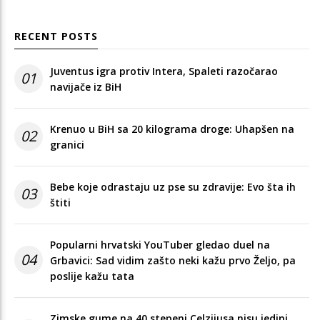
RECENT POSTS
Juventus igra protiv Intera, Spaleti razočarao
01
navijače iz BiH
Krenuo u BiH sa 20 kilograma droge: Uhapšen na
02
granici
Bebe koje odrastaju uz pse su zdravije: Evo šta ih
03
štiti
Popularni hrvatski YouTuber gledao duel na
04
Grbavici: Sad vidim zašto neki kažu prvo Željo, pa
poslije kažu tata
Zimske gume na 40 stepeni Celzijusa nisu jedini