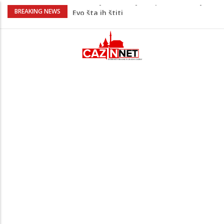
Krenuo u BiH sa 20 kilograma droge:
BREAKING NEWS
Uhapšen na granici
Juventus igra protiv Intera, Spaleti
razočarao navijače iz BiH
Užas: Uhapšen Italijan (45) kako
mobitelom snima djecu na plaži
Čistite dom? Obratite pažnju na stvari
koje ne biste trebali olako bacati u
smeće
Bebe koje odrastaju uz pse su zdravije:
Evo šta ih štiti