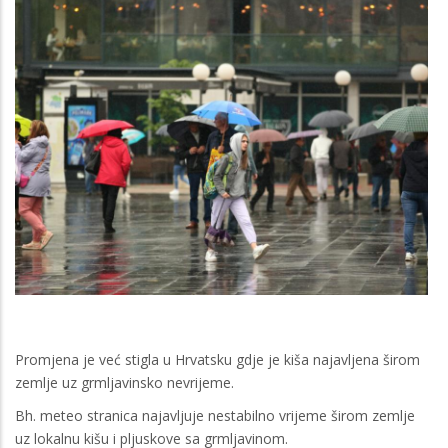
Promjena je već stigla u Hrvatsku gdje je kiša najavljena širom
zemlje uz grmljavinsko nevrijeme.
Bh. meteo stranica najavljuje nestabilno vrijeme širom zemlje
uz lokalnu kišu i pljuskove sa grmljavinom.