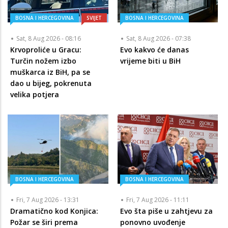
BOSNA I HERCEGOVINA
SVIJET
BOSNA I HERCEGOVINA
Sat, 8 Aug 2026 - 08:16
Sat, 8 Aug 2026 - 07:38
Krvoproliće u Gracu:
Evo kakvo će danas
Turčin nožem izbo
vrijeme biti u BiH
muškarca iz BiH, pa se
dao u bijeg, pokrenuta
velika potjera
BOSNA I HERCEGOVINA
BOSNA I HERCEGOVINA
Fri, 7 Aug 2026 - 13:31
Fri, 7 Aug 2026 - 11:11
Dramatično kod Konjica:
Evo šta piše u zahtjevu za
Požar se širi prema
ponovno uvođenje