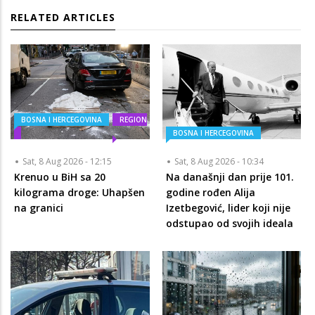
RELATED ARTICLES
BOSNA I HERCEGOVINA
REGION
BOSNA I HERCEGOVINA
Sat, 8 Aug 2026 - 12:15
Sat, 8 Aug 2026 - 10:34
Krenuo u BiH sa 20
Na današnji dan prije 101.
kilograma droge: Uhapšen
godine rođen Alija
na granici
Izetbegović, lider koji nije
odstupao od svojih ideala