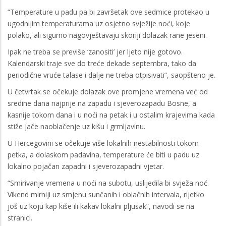
“Temperature u padu pa bi završetak ove sedmice protekao u
ugodnijim temperaturama uz osjetno svježije noći, koje
polako, ali sigurno nagovještavaju skoriji dolazak rane jeseni.
Ipak ne treba se previše ‘zanositi’ jer ljeto nije gotovo.
Kalendarski traje sve do treće dekade septembra, tako da
periodične vruće talase i dalje ne treba otpisivati”, saopšteno je.
U četvrtak se očekuje dolazak ove promjene vremena već od
sredine dana najprije na zapadu i sjeverozapadu Bosne, a
kasnije tokom dana i u noći na petak i u ostalim krajevima kada
stiže jače naoblačenje uz kišu i grmljavinu.
U Hercegovini se očekuje više lokalnih nestabilnosti tokom
petka, a dolaskom padavina, temperature će biti u padu uz
lokalno pojačan zapadni i sjeverozapadni vjetar.
“Smirivanje vremena u noći na subotu, uslijedila bi svježa noć.
Vikend mirniji uz smjenu sunčanih i oblačnih intervala, rijetko
još uz koju kap kiše ili kakav lokalni pljusak”, navodi se na
stranici.