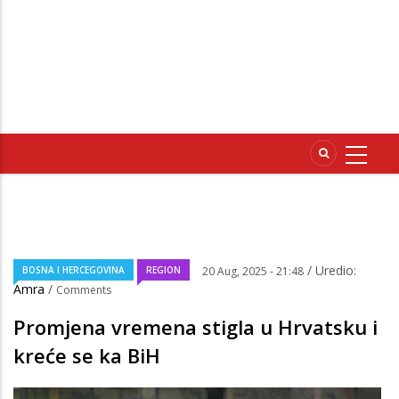
/ Uredio:
BOSNA I HERCEGOVINA
REGION
20 Aug, 2025 - 21:48
Amra
/
Comments
Promjena vremena stigla u Hrvatsku i
kreće se ka BiH