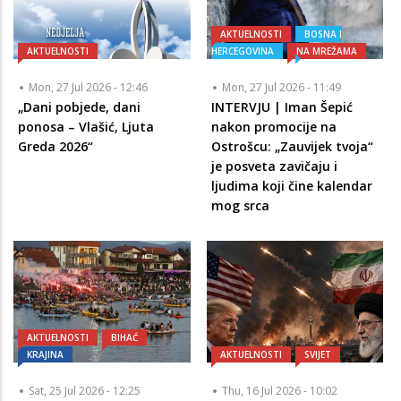
AKTUELNOSTI
BOSNA I
AKTUELNOSTI
HERCEGOVINA
NA MREŽAMA
Mon, 27 Jul 2026 - 12:46
Mon, 27 Jul 2026 - 11:49
„Dani pobjede, dani
INTERVJU | Iman Šepić
ponosa – Vlašić, Ljuta
nakon promocije na
Greda 2026“
Ostrošcu: „Zauvijek tvoja“
je posveta zavičaju i
ljudima koji čine kalendar
mog srca
AKTUELNOSTI
BIHAĆ
KRAJINA
AKTUELNOSTI
SVIJET
Sat, 25 Jul 2026 - 12:25
Thu, 16 Jul 2026 - 10:02