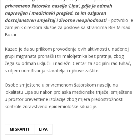
privremeno šatorsko naselje ‘Lipa’, gdje je odmah
napravljen i medicinski pregled, te im osiguran
dostojanstven smještaj i životne neophodnosti
– potvrdio je
zamjenik direktora Službe za poslove sa strancima BiH Mirsad
Buzar.
Kazao je da su prilikom provođenja ovih aktivnosti u nađenoj
grupi migranata pronašli i tri maloljetnika bez pratnje, zbog
čega su odmah uključili i nadležni Centar za socijalni rad Bihać,
s ciljem određivanja staratelja i njihove zaštite.
Osobe smještene u privremenom šatorskom naselju na
lokalitetu Lipa su nakon prolaska medicinske trijaže, smještene
u prostor preventivne izolacije zbog mjera predostrožnosti i
kontrole zdravstveno-epidemiološke situacije.
MIGRANTI
LIPA