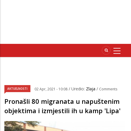
/ Uredio:
Zlaja
/
AKTUELNOSTI
02 Apr, 2021 - 10:08
Comments
Pronašli 80 migranata u napuštenim
objektima i izmjestili ih u kamp 'Lipa'