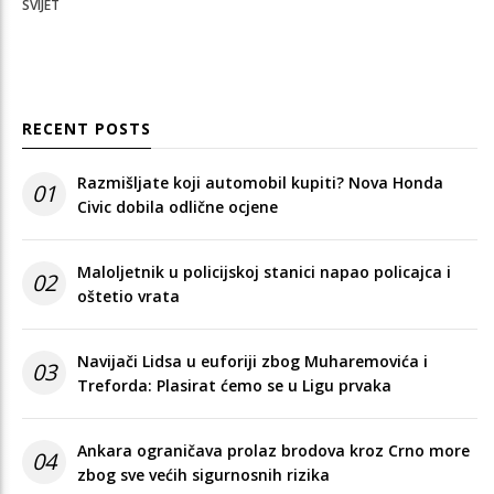
SVIJET
RECENT POSTS
Razmišljate koji automobil kupiti? Nova Honda
01
Civic dobila odlične ocjene
Maloljetnik u policijskoj stanici napao policajca i
02
oštetio vrata
Navijači Lidsa u euforiji zbog Muharemovića i
03
Treforda: Plasirat ćemo se u Ligu prvaka
Ankara ograničava prolaz brodova kroz Crno more
04
zbog sve većih sigurnosnih rizika