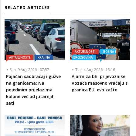
RELATED ARTICLES
AKTUELNOSTI
BOSNA I
AKTUELNOSTI
KRAJINA
HERCEGOVINA
Sun, 9 Aug 2026 - 07:57
Tue, 4 Aug 2026 - 13:16
Pojačan saobraćaj i gužve
Alarm za bh. prijevoznike:
na granicama: Na
Vozače masovno vraćaju s
pojedinim prijelazima
granica EU, evo zašto
kolone već od jutarnjih
sati