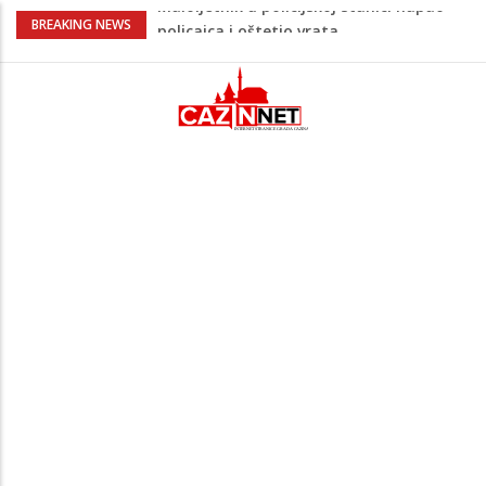
Razmišljate koji automobil kupiti? Nova
BREAKING NEWS
Honda Civic dobila odlične ocjene
Potvrda i iz kluba: Dženan Pejčinović
pravi veliki transfer za 25 miliona eura
Psihijatrica: Ovo je greška koju većina
roditelja radi dok razgovara s
tinejdžerima
Ankara ograničava prolaz brodova kroz
Crno more zbog sve većih sigurnosnih
rizika
Maloljetnik u policijskoj stanici napao
policajca i oštetio vrata